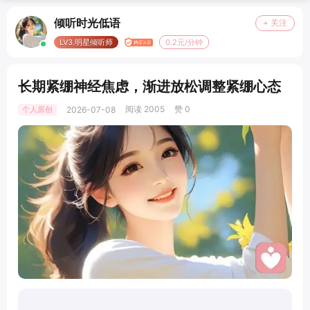
倾听时光低语
+ 关注
LV3.明星倾听师
0.2元/分钟
长期紧绷神经焦虑，渐进放松调整紧绷心态
阅读 2005
赞 0
个人原创
2026-07-08