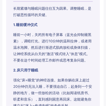
长期紧绷与睡眠问题往往互为因果。调整睡眠，是
打破恶性循环的关键。
1. 睡前缓冲仪式
睡前一小时，关闭所有电子屏幕（蓝光会抑制褪黑
素），调暗灯光。进行10分钟的温和拉伸，或者用
温水泡脚。然后进行渐进式肌肉放松或身体扫描，
让神经系统从白天的“激活”模式转入“休息”模式。
不要在这个时间处理工作邮件或思考复杂问题。
2. 床只用于睡眠
强化“床=睡觉”的神经连接。如果你躺在床上超过
20分钟仍无法入睡，不要强迫自己，起身到一个安
静的地方，做一些放松的活动（比如阅读纸质书、
听柔和音乐），直到感到困意再回床。这能避免你
建立起“床上=焦虑失眠”的条件反射。