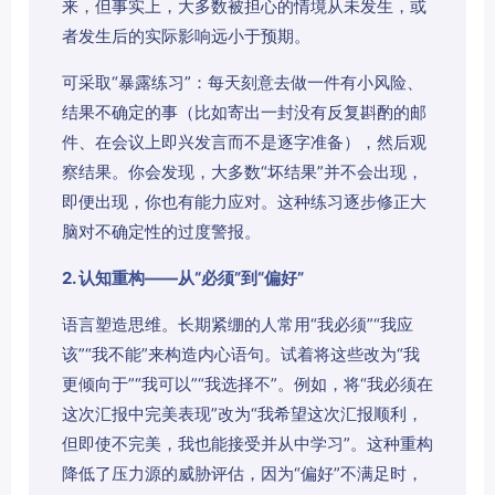
来，但事实上，大多数被担心的情境从未发生，或
者发生后的实际影响远小于预期。
可采取“暴露练习”：每天刻意去做一件有小风险、
结果不确定的事（比如寄出一封没有反复斟酌的邮
件、在会议上即兴发言而不是逐字准备），然后观
察结果。你会发现，大多数“坏结果”并不会出现，
即便出现，你也有能力应对。这种练习逐步修正大
脑对不确定性的过度警报。
2. 认知重构——从“必须”到“偏好”
语言塑造思维。长期紧绷的人常用“我必须”“我应
该”“我不能”来构造内心语句。试着将这些改为“我
更倾向于”“我可以”“我选择不”。例如，将“我必须在
这次汇报中完美表现”改为“我希望这次汇报顺利，
但即使不完美，我也能接受并从中学习”。这种重构
降低了压力源的威胁评估，因为“偏好”不满足时，