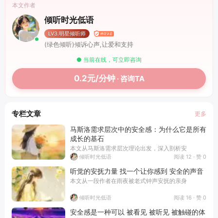
本文作者
倾听时光低语
LV3.明星倾听师
(绿色倾听)倾诉心声,让爱和支持
● 当前在线，可立即咨询
0.2元/分钟
· 咨询TA
专栏文章
更多
马斯洛需求层次中的安全感：为什么它是所有
成长的基石
本文从马斯洛需求层次理论出发，深入剖析安
阅读 12 · 赞 0
倾听时光低语
听觉的安抚力量 找一个让你感到 安全的声音
本文从一段作者在雨夜被老式钟声安抚的亲身
阅读 16 · 赞 0
倾听时光低语
安全感是一种可以 被看见 被听见 被触碰的体