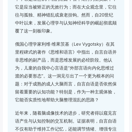
它是应当被矫正的无效行为；而在大众观念里，它往
往与孤独、精神错乱或衰老挂钩。然而，自20世纪
中叶以来，发展心理学与认知神经科学的崛起彻底颠
覆了这一刻板印象。
俄国心理学家利维·维果茨基（Lev Vygotsky）在其
里程碑式的著作《思维和语言》中指出，自言自语并
非思维的副产品，而是思维发展的必经阶段。他认
为，儿童的自我中心言语是“外部言语向内化思维过
渡的必要形态”。这一洞见引出了一个更为根本的问
题：对于成熟的成人大脑而言，自言自语是否依然保
留着重要的认知功能？特别是，作为一种主观体验，
它能否实质性地帮助大脑整理混乱的思路？
近年来，随着脑成像技术的进步，研究者得以窥见言
语产生与认知控制的交互机制。证据表明，自言自语
不仅有助于维持工作记忆，还能调节情绪、增强专注