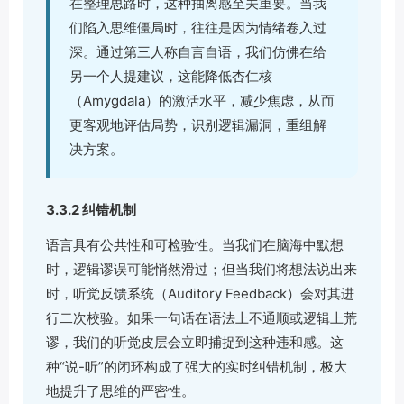
在整理思路时，这种抽离感至关重要。当我
们陷入思维僵局时，往往是因为情绪卷入过
深。通过第三人称自言自语，我们仿佛在给
另一个人提建议，这能降低杏仁核
（Amygdala）的激活水平，减少焦虑，从而
更客观地评估局势，识别逻辑漏洞，重组解
决方案。
3.3.2 纠错机制
语言具有公共性和可检验性。当我们在脑海中默想
时，逻辑谬误可能悄然滑过；但当我们将想法说出来
时，听觉反馈系统（Auditory Feedback）会对其进
行二次校验。如果一句话在语法上不通顺或逻辑上荒
谬，我们的听觉皮层会立即捕捉到这种违和感。这
种“说-听”的闭环构成了强大的实时纠错机制，极大
地提升了思维的严密性。