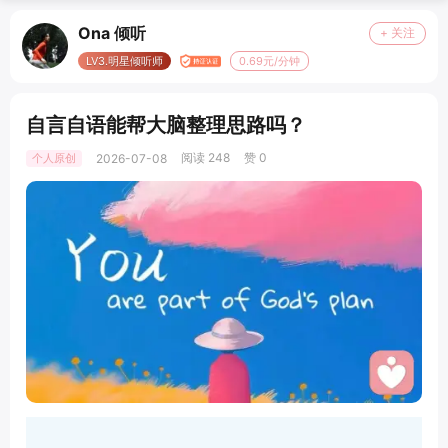
Ona 倾听
+ 关注
LV3.明星倾听师
0.69元/分钟
自言自语能帮大脑整理思路吗？
阅读 248
赞 0
个人原创
2026-07-08