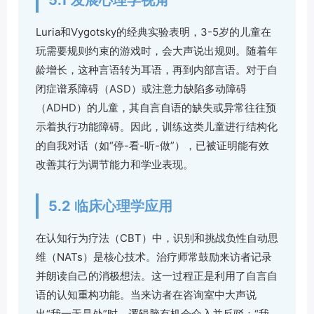
5.1 发展心理学视角
Luria和Vygotsky的经典实验表明，3-5岁的儿童在
玩需要规则约束的游戏时，会大声说出规则。随着年
龄增长，这种言语转为耳语，再到内部言语。对于自
闭症谱系障碍（ASD）或注意力缺陷多动障碍
（ADHD）的儿童，其自言自语的缺失或异常往往预
示着执行功能障碍。因此，训练这类儿童进行结构化
的自我对话（如“停-看-听-做”），已被证明能有效
改善其行为调节能力和学业表现。
5.2 临床心理学应用
在认知行为疗法（CBT）中，识别和挑战负性自动思
维（NATs）是核心技术。治疗师常鼓励来访者记录
并朗读自己的消极想法。这一过程正是利用了自言自
语的认知重构功能。当来访者在咨询室中大声说
出“我一无是处”时，逻辑脑有机会介入并反驳：“我