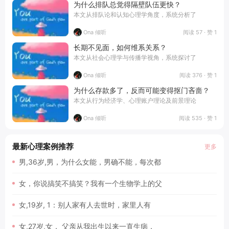
为什么排队总觉得隔壁队伍更快？
本文从排队论和认知心理学角度，系统分析了
阅读 57 · 赞 1
Ona 倾听
长期不见面，如何维系关系？
本文从社会心理学与传播学视角，系统探讨了
阅读 376 · 赞 1
Ona 倾听
为什么存款多了，反而可能变得抠门吝啬？
本文从行为经济学、心理账户理论及前景理论
阅读 535 · 赞 1
Ona 倾听
最新心理案例推荐
更多
男,36岁,男，为什么女能，男确不能，每次都
女，你说搞笑不搞笑？我有一个生物学上的父
女,19岁, 1：别人家有人去世时，家里人有
女,27岁,女， 父亲从我出生以来一直生病，