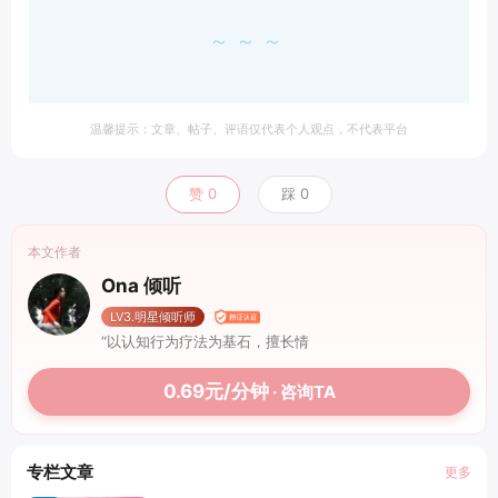
～～～
温馨提示：文章、帖子、评语仅代表个人观点，不代表平台
赞
0
踩
0
本文作者
Ona 倾听
LV3.明星倾听师
“以认知行为疗法为基石，擅长情
0.69元/分钟
· 咨询TA
专栏文章
更多