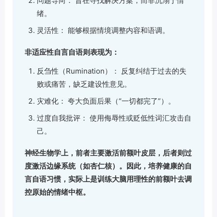
问题导向： 旨在寻找解决方案，而非沉溺于情
绪。
灵活性： 能够根据情境调整内容和语调。
非适应性自言自语则表现为：
反刍性（Rumination）： 反复纠结于过去的失
败或痛苦，缺乏建设性意见。
灾难化： 夸大负面后果（“一切都完了”）。
过度自我批评： 使用侮辱性或贬低性词汇攻击自
己。
神经生物学上，前者主要激活前额叶皮层，后者则过
度激活边缘系统（如杏仁核）。因此，培养健康的自
言自语习惯，实际上是训练大脑用理性的前额叶去调
控原始的情绪中枢。