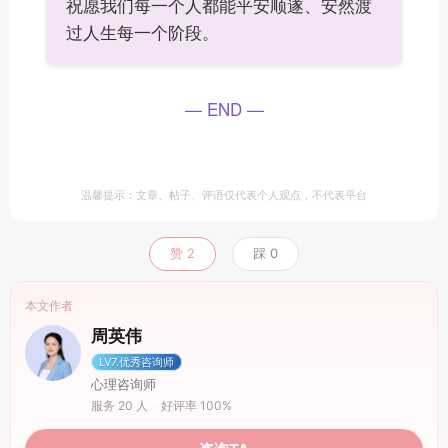
祝愿我们每一个人都能平安顺遂、安然渡
过人生每一个阶段。
—
END
—
温馨提示：文章、帖子、评语仅代表个人观点，不代表平台
赞
2
踩
0
本文作者
周英伟
LV7.优秀咨询师
心理咨询师
服务 20 人
·
好评率 100%