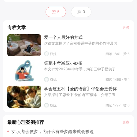
赞
5
踩
0
专栏文章
更多
爱一个人最好的方式
这篇文章探讨了亲密关系中受伤的必然性及其
阅读 1841 · 赞 6
权妮
笑嬴中考减压小妙招
本文针对2023年中考季，为初三学子提供了一
阅读 1468 · 赞 1
权妮
学会这五种【爱的语言】伴侣会更爱你
文章探讨了恋爱中'爱的语言'概念，介绍了五
阅读 1797 · 赞 6
权妮
最新心理案例推荐
更多
女,人都会做梦，为什么有些梦醒来就会被遗