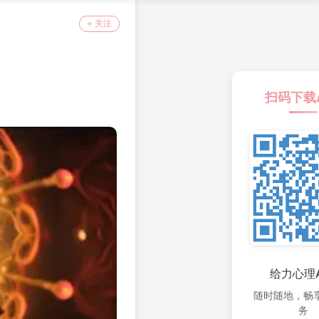
+ 关注
扫码下载
给力心理A
随时随地，畅
务