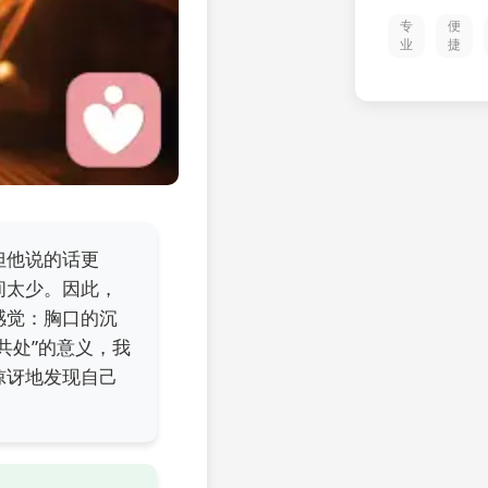
专
便
业
捷
但他说的话更
间太少。因此，
感觉：胸口的沉
共处”的意义，我
惊讶地发现自己