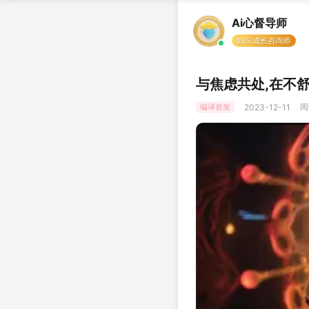
Ai心督导师
LV5.成长咨询师
与焦虑共处,在不
阅
编译首发
2023-12-11