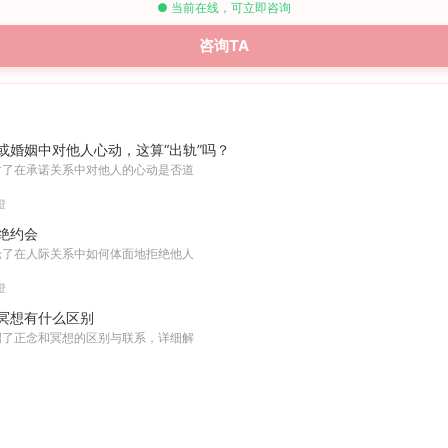
● 当前在线，可立即咨询
咨询TA
或婚姻中对他人心动，这算“出轨”吗？
讨了在承诺关系中对他人的心动是否道
澄
绝约会
论了在人际关系中如何体面地拒绝他人
澄
冥想有什么区别
绍了正念和冥想的区别与联系，详细解