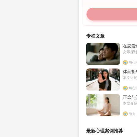
专栏文章
在恋爱
文章探
熵心
体面拒
本文讨
熵心
正念与
本文介
给力
最新心理案例推荐