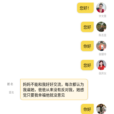
您好！
许文慧
您好
陈志显
你好
张银玲
您好
张庆仪
妈妈不能和我好好交流，每次都认为
我逼她，爸爸从来没有反对我，她感
匿名
觉只要我幸福他就没意见
你好