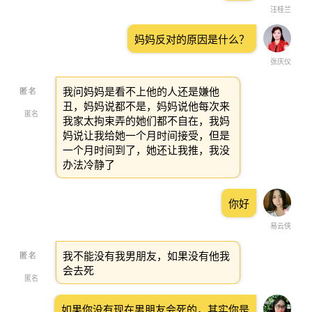
汪桂兰
妈妈反对的原因是什么？
张庆仪
我问妈妈是看不上他的人还是嫌他
丑，妈妈说都不是，妈妈说他每次来
匿名
我家太拘束弄的她们都不自在，我妈
妈说让我给她一个月时间接受，但是
一个月时间到了，她还让我推，我没
办法冷静了
你好
易云侠
我不能没有我男朋友，如果没有他我
会去死
匿名
如果你没有现在男朋友会死的，其实你是