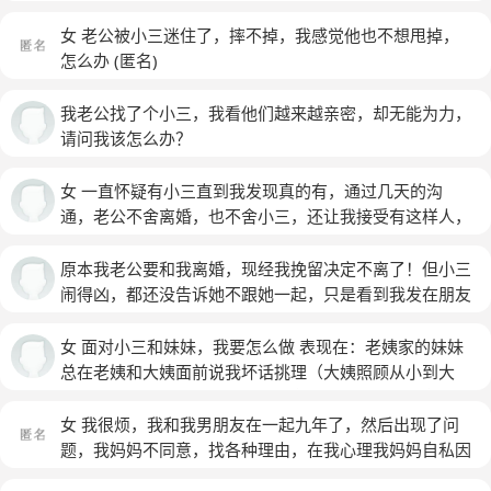
离婚，她说她已经不要脸了，我老公害得快要离婚了！小
三她比我年纪大，还带了两个小孩呢！我跟老公说了，他
女 老公被小三迷住了，摔不掉，我感觉他也不想甩掉，
说他绝对不会离开我的，他会陪我一辈子。我不希望离
怎么办
(匿名)
婚，但是我也想早点结束这种三角关系。我该怎么办？我
们还没有小孩。我不知道怎么对付小三？我也不知道怎样
我老公找了个小三，我看他们越来越亲密，却无能为力，
让老公回心转意？老公每天晚上还是会回家的。没有在外
请问我该怎么办？
面过夜。
(匿名)
女 一直怀疑有小三直到我发现真的有，通过几天的沟
通，老公不舍离婚，也不舍小三，还让我接受有这样人，
现在我心里想法就觉得生活活成笑话了。
原本我老公要和我离婚，现经我挽留决定不离了！但小三
闹得凶，都还没告诉她不跟她一起，只是看到我发在朋友
圈我和老公的照片就找他大闹，半夜三更不让人睡觉！我
老公又不敢对她完全不理，说是欠她好几万！害怕闹大！
女 面对小三和妹妹，我要怎么做 表现在：老姨家的妹妹
你说我和我'老公该怎么办？
总在老姨和大姨面前说我坏话挑理（大姨照顾从小到大
她，他俩很亲），我爸总给我大舅东西，所以我大舅跟我
很近，后来妹妹看大舅和有亲近，就每次大舅离开，都说
女 我很烦，我和我男朋友在一起九年了，然后出现了问
大舅再见，后来大舅就和她关系很近，不怎么理我。妹妹
题，我妈妈不同意，找各种理由，在我心理我妈妈自私因
为什么这么做啊？我应该怎么处理呢？ 谈过一次恋爱，
为她不喜欢就可以不管女儿的幸福，更让我不开心的是她