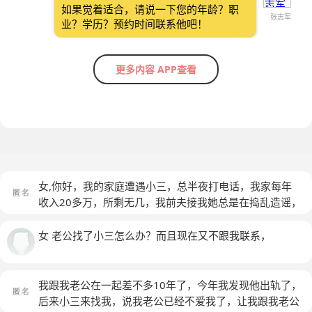
如果觉着适合，请说一下您的年龄？职
张志军
业？学历？预约时间联系他吧！
更多内容 APP查看
女,你好，我的家庭遭遇小三，总半夜打电话，我家每年
收入20多万，所剩无几，我前夫接我她总是在捣乱造谣，
我很想挽救家庭为了我女儿，她都13岁了，我该怎么办？
(匿名)
女 老公找了小三怎么办？而且现在又不跟我联系，
我跟我老公在一起差不多10年了，今年我发现他出轨了，
后来小三来找我，说我老公已经不爱我了，让我跟我老公