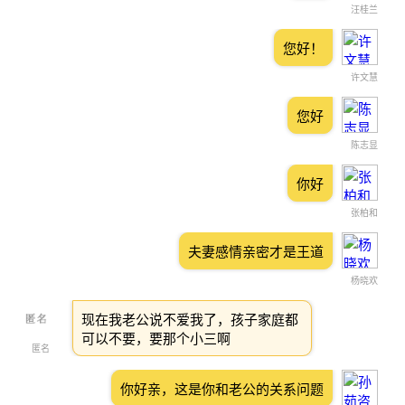
汪桂兰
您好！
许文慧
您好
陈志显
你好
张柏和
夫妻感情亲密才是王道
杨晓欢
现在我老公说不爱我了，孩子家庭都
可以不要，要那个小三啊
匿名
你好亲，这是你和老公的关系问题