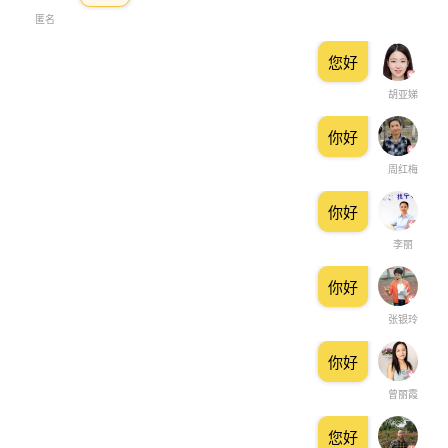
匿名
您好
胡亚娣
你好
周红梅
你好
李丽
你好
张银玲
你好
曾丽霞
您好