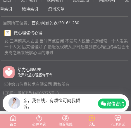
受 就每次都下不去手 我经常觉得自己就算悄悄的没了 也
|
|
|
|
|
会很久才能有人发现 因为我是自己一个人在外上学 同学
章索引
微博索引
资讯文章
|
|
室友基本都是本地的 也不怎么住校 外地的室友有男朋友
也就住外面了能感觉自己有些抑郁
(匿名)
当前所在位置：
首页
/
问题列表
/
2016
/
1230
做心理咨询心得
问
女,三年前亲人去世 当时有点自闭 不爱与人说话 总是经常一个人发呆
一个人哭 后来慢慢好了 最近发现我从那时起遇到伤心难过的事就会用
皮肉之痛来缓解心理的难过
给力心理APP
免费公益心理咨询平台
长沙给力信息技术有限公司 版权所有
ICP证：湘ICP备14006375号-3
亲，我在线，有烦恼可向我倾
微信咨询
诉。
首页
心理咨询
倾诉热线
论坛
心理测试