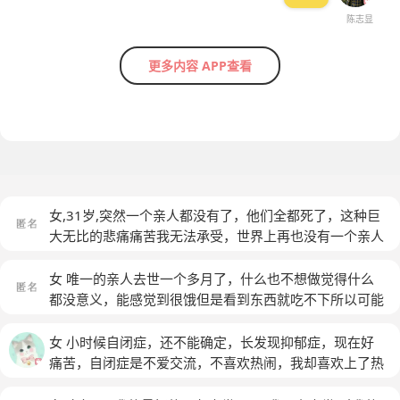
陈志显
更多内容 APP查看
女,31岁,突然一个亲人都没有了，他们全都死了，这种巨
大无比的悲痛痛苦我无法承受，世界上再也没有一个亲人
了，只剩下我自己了，任一个正常人也承受不了，我无法
接受，如果是你，你会怎么办呢？
(匿名)
女 唯一的亲人去世一个多月了，什么也不想做觉得什么
都没意义，能感觉到很饿但是看到东西就吃不下所以可能
没什么力气，每天在家待着不想和别人接触，没精力也对
什么也没有兴趣，感觉特别不好，动不动就会哭有些情绪
女 小时候自闭症，还不能确定，长发现抑郁症，现在好
波动，身体状况也不是特别好，有时候会晕倒。百度了一
痛苦，自闭症是不爱交流，不喜欢热闹，我却喜欢上了热
下抑郁症的症状，但是我没有多想，想的只是觉得走不下
闹，同时也害怕一个人，总会发呆，不会分享，虽然看上