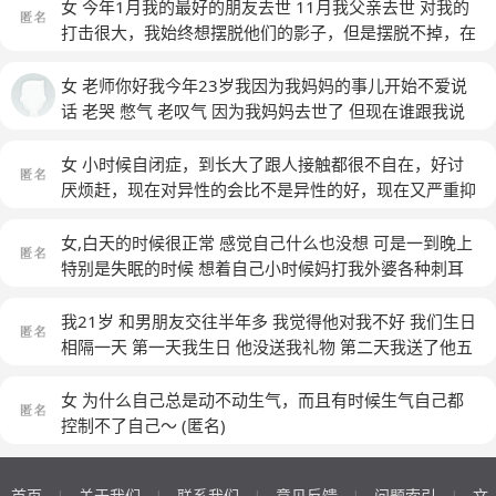
去了想离开，也没有自残行为和幻听什么的。想知道自己
去抑郁症有好很多了可是却总是会回到原点，跟别人不敢
女 今年1月我的最好的朋友去世 11月我父亲去世 对我的
现在是什么状态。
(匿名)
对势，痛苦死了，活着真的好累，我努力了可却在原地，
打击很大，我始终想摆脱他们的影子，但是摆脱不掉，在
我好失落，活的好失败，不想活了
我心里挥之不去。做事浑浑噩噩，不能集中精神。心里空
空的。
(匿名)
女 老师你好我今年23岁我因为我妈妈的事儿开始不爱说
话 老哭 憋气 老叹气 因为我妈妈去世了 但现在谁跟我说
我的家人给我简单的开导我也听不进去 还有一些事儿一
看一听就不到一会儿就忘了 这几天是特别心慌 憋气 我想
女 小时候自闭症，到长大了跟人接触都很不自在，好讨
麻烦老师帮助我一下 谢谢
厌烦赶，现在对异性的会比不是异性的好，现在又严重抑
郁症，好痛苦，怎么办
(匿名)
女,白天的时候很正常 感觉自己什么也没想 可是一到晚上
特别是失眠的时候 想着自己小时候妈打我外婆各种刺耳
词语的厉声责骂 虽然我知道她是因为没什么文化也不懂
什么教育方法 老师冤枉我 的时候 就流眼泪 有时候甚至想
我21岁 和男朋友交往半年多 我觉得他对我不好 我们生日
到一些受委屈的事情或者关于我妈骂我说我是累赘 当初
相隔一天 第一天我生日 他没送我礼物 第二天我送了他五
不生气就好了这些话的时候 虽然已经过去很久或者知道
百多的钱包 我刚工作 也没有多少钱 我觉得很苦恼平
(匿
她不一定是真心的 都能哭出来那种 然后经常想着要结束
名)
女 为什么自己总是动不动生气，而且有时候生气自己都
自己 再想什么方法比较能不痛苦 和迅速 然后又舍不得对
控制不了自己～
(匿名)
我特别好的人 想到我如果结束了自己我妈老了怎么办她
那么辛苦那么累的供养我长大 还没享福 我就没了 她会难
首页
关于我们
联系我们
意见反馈
问题索引
文