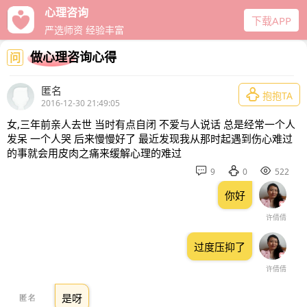
心理咨询
下载APP
严选师资 经验丰富
做心理咨询心得
问
匿名

抱抱TA
2016-12-30 21:49:05
女,三年前亲人去世 当时有点自闭 不爱与人说话 总是经常一个人
发呆 一个人哭 后来慢慢好了 最近发现我从那时起遇到伤心难过
的事就会用皮肉之痛来缓解心理的难过



9
0
522
你好
许倩倩
过度压抑了
许倩倩
是呀