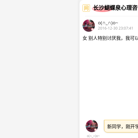
长沙蝴蝶泉心理咨
问
o(∩_∩)o~
2016-12-30 23:07:41
女 别人特别讨厌我，我可
新同学，刚开
o(∩_∩)o~