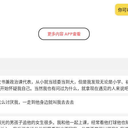
你可
更多内容 APP查看
支书兼政治课代表，从小就当班委当到大，但是我发现无论是小学、
开始怀疑我自己。当然我也有问过为什么，就拿现在遇见的人来说吧
我的世界里，只有讨厌和喜欢之分，你就是我讨厌的那种人。”这使
因的。所以我就继续问她，他就恼怒的回答我：“我告诉你，你问讨
这么讨厌我，一走到他身边就叫我去去去
。”那时，我并不讨厌她，因为我很欣赏她那种直率的性格。后来，
我问他为什么，他回答到：“他们讨厌你在讲台上，盛气凌人的样子
那种背挺的直，走路头微上扬的样子。那是人很反感”其实在他之前
阳光的男孩子追他的女生很多。我和他一起上课，经常看他打球他也
着头。所以我不知道该怎么办。 我和那个女生，女生就用小l表示