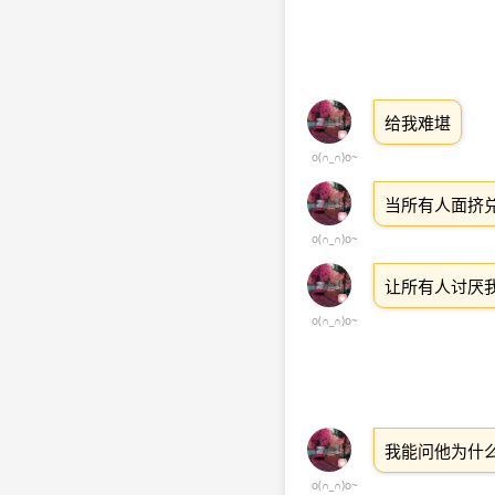
给我难堪
o(∩_∩)o~
当所有人面挤
o(∩_∩)o~
让所有人讨厌
o(∩_∩)o~
我能问他为什
o(∩_∩)o~