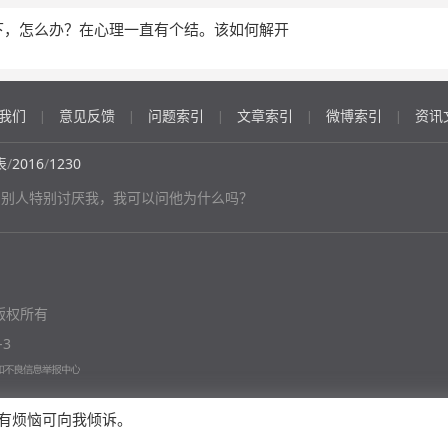
绩和她妈妈吵架然后来找我突然说起她妈妈小时候打她的事，她说
候被打的情景，全身冒冷汗，回家的时候她说她头疼，还说了些奇
下，怎么办？在心理一直有个结。该如何解开
，我说都过去了，她却说没有本质是不会变的。所以想到这里来试
，嗯，我想让她变好。
(匿名)
我们
意见反馈
问题索引
文章索引
微博索引
资讯
|
|
|
|
|
表
/
2016
/
1230
 别人特别讨厌我，我可以问他为什么吗？
版权所有
-3
有烦恼可向我倾诉。