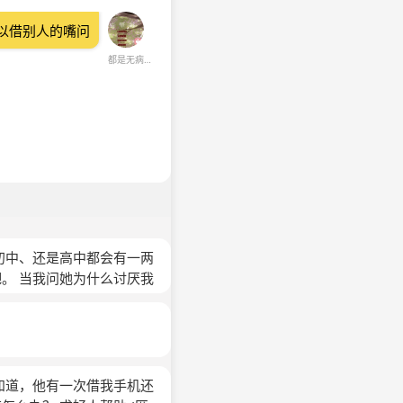
以借别人的嘴问
都是无病呻吟
初中、还是高中都会有一两
。 当我问她为什么讨厌我
我很纳闷，我就想着，讨
厌你的人，她讨厌的问题，
我又问了班长，他说：“除
。他们说你走路的姿势感给
，我改过我的走路姿势并且
知道，他有一次借我手机还
吧。有一次，因为政治卷子答