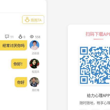

抱抱TA
扫码下载AP



11
0
558
。经常讨厌你吗
达粉会
你好！
程国凤
你好
周红梅
给力心理APP
随时随地，畅享心