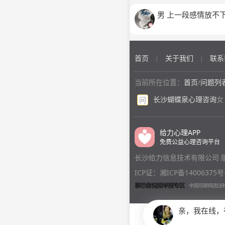
柔，可是有天因为成
一说脑子里全是小时
男 上一段感情放不
我想开导她却没有用
果是请大家帮帮忙
首页
关于我们
联系
|
|
当前所在位置：
首页
/
问题列
长沙蝴蝶泉心理咨询
女
问
给力心理APP
免费公益心理咨询平台
长沙给力信息技术有限公司 
ICP证：湘ICP备14006375号
亲，我在线，