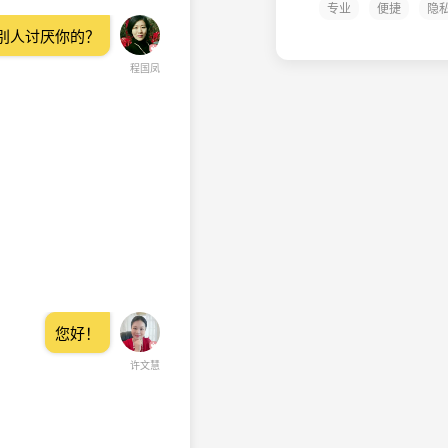
专业
便捷
隐
别人讨厌你的？
程国凤
您好！
许文慧