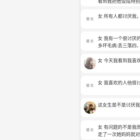
看到我把他设成特别
案不够，我就想的是
名)
排，有卷子印的不清
女 所有人都讨厌我
我发现后面的卷子，
着那张印刷有误的卷
子，才不够。她就骂
女 我有一个很讨厌
上，管纪律。我当着
多坏毛病:丢三落四
有想那么多，他就在
的那些缺点都会被隐
给了班主任。他就在
女 今天我看到我喜
章，叫他加孤立我。
私分明的人。然而她
做。有一天，她开始
女 我喜欢的人他很
怕，害怕他以后打我
都没有做，所以，
这女生是不是讨厌我
女 有问题的不是我
走了一次她妈妈就对