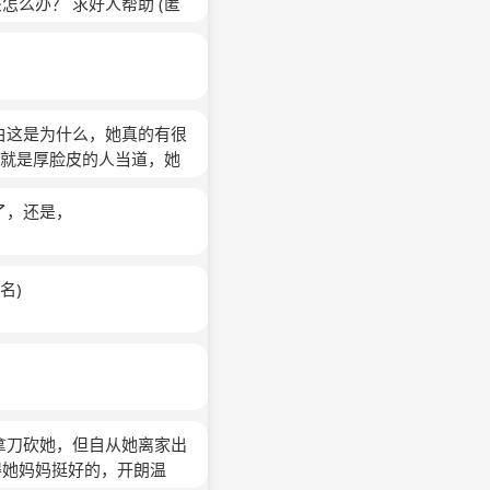
怎么办？ 求好人帮助
(匿
我是发够了的，只是她前
有卷子看。卷子发的后面，
什么。过了一会儿，小l拿
，因为那是最后的，所以卷
，是我第一次，在政治课
白这是为什么，她真的有很
班主任那里去。其实我也没
会就是厚脸皮的人当道，她
其中包括我的朋友，然后交
抓着我记我朋友的名字做文
了，还是，
我必须那么做，我是一个公
，只是因为我什么都没有
我不知道该怎么办？我害
名)
？难道就是因为我对她什么
拿刀砍她，但自从她离家出
得她妈妈挺好的，开朗温