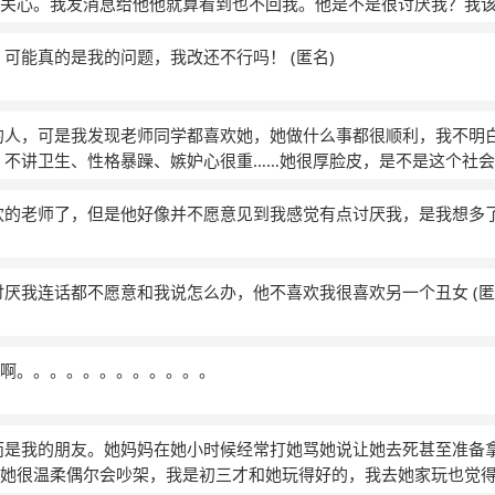
关心。我发消息给他他就算看到也不回我。他是不是很讨厌我？我该
，能发多少发多少，后面的大家凑合着看。当然，她所在的那个组
楚的。我就告诉他前排，两个人两个人的看一张。这样才使后面，
，可能真的是我的问题，我改还不行吗！
(匿名)
不够两个人两个人的看，所以我们六个人看，一张卷子。我们没有说
子找到我的面前。硬是要让我去，想办法。可是全校都没有卷子了
我，我哭了。我也跟他解释过了，结果，她更讨厌我。还有一件事
的人，可是我发现老师同学都喜欢她，她做什么事都很顺利，我不明
班主任的面告诉他们，这节课要保持安静，不然我会记名字会交到
、不讲卫生、性格暴躁、嫉妒心很重……她很厚脸皮，是不是这个社
，课上挑事。我记了她的名字，还有一些，上课讲话的人的名字。
藏，我真的好希望看到大家不喜欢她的那一天啊……
(匿名)
班主任的面前装乖。硬是把责任往我身上推。后来她回到班级里她
欢的老师了，但是他好像并不愿意见到我感觉有点讨厌我，是我想多
我和那个朋友，就这么散了，我有解释过我告诉他我要信守承诺，
不理我。我已经没有再和她有联系。 后来我和小l有的关系越来越差
对我动起手来。我一向的隐忍，所以，没有做什么，她越演越烈。
讨厌我连话都不愿意和我说怎么办，他不喜欢我很喜欢另一个丑女
(匿
。因为那次记名字，我失去了所有。我也不知道我到底做错了什么
她认为我好欺负？那我该怎么办？请你们帮帮我好吗？
(匿名)
啊。。。。。。。。。。。。
而是我的朋友。她妈妈在她小时候经常打她骂她说让她去死甚至准备
她很温柔偶尔会吵架，我是初三才和她玩得好的，我去她家玩也觉