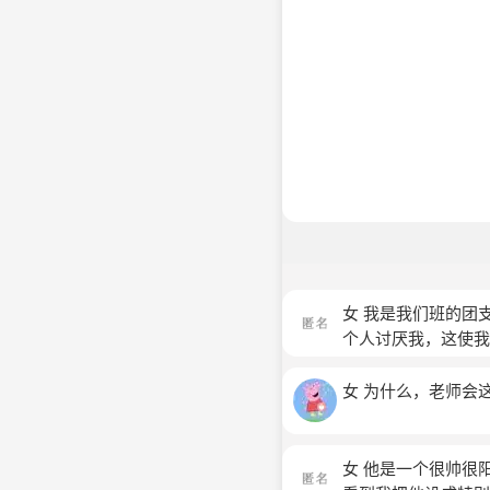
女 我是我们班的团
个人讨厌我，这使我
的时候，她说：“在
厌，我一定会是有原
女 为什么，老师会
会使这个人更讨厌你
了她还有人讨厌你”
人感觉很骄傲，就是
女 他是一个很帅很
现在，我走路都是埋