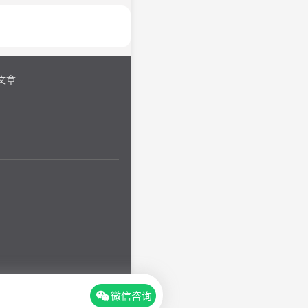
她本来快忘了的可这么和我
怪的话，还说自己要死了，
一下这是不是心理原因，如
文章
微信咨询