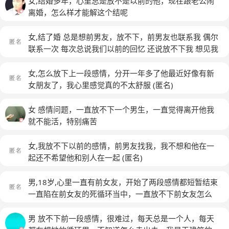
女,结婚多年，心里总是放不是以前的他，现在跟老公闹
离婚，怎么样才能解这个结呢
女,结了婚 总是想前男友，放不下，前男友也联系我 偶尔
联系一次 每次总说我们以前的回忆 还说放不下我 想见我
见过两次 不想再见他了 又狠不下心了断 该怎么办？？？
(匿名)
女,怎么放下上一段感情，分开一年多了他最近好像有新
女朋友了，我心里感觉真的不太舒服
(匿名)
女 感情问题，一直放不下一个男生，一直觉得离开他我
就不能活，特别痛苦
女,我放不下以前的感情，前男友找我，我不想和他在一
起还不希望他和别人在一起
(匿名)
男,18岁,心里一直有前女友，开始了两段感情都短暂结束
一直陷在前女友的死循环当中，一直放不下前女友怎么
办，接受不了新感情也追不回前女友，怎么办，真的好
累，自己对自己也感到无能为力了
(匿名)
男 放不下前一段感情，很难过，每天总是一个人，每天