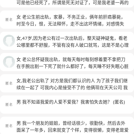
惧感，现在甚至害怕回家，害怕回去他想跟我发生关系，
可是他已经死了，所谓是死无对证了，可是我老婆一再的
如果我不同意就在家里大吵大闹发脾气，一个人的时候经
解释，说他们是清白的，可是我又不相信，还给她所有认
常发呆好几个小时，喜欢一个人待着，最近有轻生的想
识的朋友打电话去证明，我是不是疯了，还是错怪我老婆
女 老公生前出轨，家暴，不务正业，俩年前肝癌暴毙，
法，我是不是得抑郁症了?
(匿名)
了！
(匿名)
时至今日，恨，无法释怀，走不出这坏情绪，对感情失
望，缺乏信心怎么办
(匿名)
女,47岁,因为老公有过一次出轨后，整天疑神疑鬼，看老
公哪里都不舒服，不管有没有人破口就骂，这是不是心理
疾病，该怎么办！
女 老公总怀疑我出轨，就每天每时每刻想着要不拿把刀
在手腕出割一下死了就什么都好了，每天睡不好失眠心脏
有时候好痛痛得我以为自己要死了，头发也掉得多还整天
做噩梦还无缘无故地想哭，每天想着死吧死了好啊！ 请
女,我老公出轨了 对方是我们都认识的人 为了孩子我们继
问这是什么问题
续在一起了 可我内心是接受不了的 他俩现在天天公司 我
经常胡思乱想 总是觉得自己有病 都想死了
(匿名)
男 我不知道我爱的人爱不爱我？我害怕失去她？
(匿名)
男 我一个朋友的姐姐，曾经话很少，很勤快，然后去外
面呆了一年多，回来就变了个样，变得很懒，变得老是爱