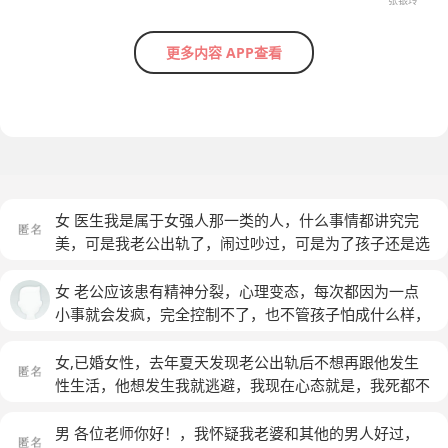
张银玲
更多内容 APP查看
女 医生我是属于女强人那一类的人，什么事情都讲究完
美，可是我老公出轨了，闹过吵过，可是为了孩子还是选
择了原谅，他也改了，但是我心里总是放不开，有时候会
忽然就钻牛角尖莫名其妙就死抓着他出轨的事不放，还会
女 老公应该患有精神分裂，心理变态，每次都因为一点
自残，可是过后又很后悔自己这样对他，我现在是好了两
小事就会发疯，完全控制不了，也不管孩子怕成什么样，
天又会忽然发疯，我不知道该怎么办？
(匿名)
像疯了一样面目狰狞很恐怖，还总拿到吓唬我，过后他又
后悔，可我真的觉得早晚有一天我会死在他手里，或者被
女,已婚女性，去年夏天发现老公出轨后不想再跟他发生
他气死
性生活，他想发生我就逃避，我现在心态就是，我死都不
想发生，如果不是有孩子我真想一走了之，每次只要孩子
不在他就想靠近我，他每次靠近我我都觉得恶心，有种恐
男 各位老师你好！，我怀疑我老婆和其他的男人好过，