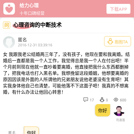
给力心理
下载APP
十年口碑经营
心理咨询的中断技术
问
匿名

抱抱TA
2016-12-31 03:39:16
女 我跟我老公结婚两三年了，没有孩子，他现在要和我离婚。结
婚后一直都是我一个人工作，我觉得总是我一个人在付出吧！半
个月前到现在他就一直吵着要离婚，他直接把我什么东西都删掉
了，把我电话也打入黑名单。我想挽留这段婚姻，他想要离婚的
原因因该是外面的人所谓他的兄弟朋友说他老婆没有生育吧！其
实我身体他自己也清楚，可能他落不下这面子吧！我真的不想离
婚，有什么办法让他回心转意！



17
0
600
你好
司淑莲
你好