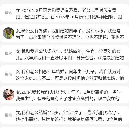
女 2016年8月因为和婆婆有矛盾，老公心里对我有意
见，但是没有说。在2016年10月份他开始精神出轨，跟
他公司的女同事，被我发现，我和他吵架一个礼拜的时
间。他当时答应我不和那个女人联系，除了工作上的事
女,老公没有外遇，我们结婚四年了，没有小孩，我经常
情。在11月份被我发现他还是和那个女人联系过密，已经
为了一点小事跟他吵架然后不理他、他也不理我，我也不
发展的不可挽回的地步，我给那个女人发信息说她贱。那
喜欢他为了朋友而忽略我，三个月前他说要跟我离婚，原
个女人就给我老公讲，我老公就特别生气跟我提出立刻回
因觉得跟我在一起累了，对我没有爱了，这三个月我也在
女 我和我老公认识八年，结婚四年，生育一个两岁的女
家离婚。我跟他聊天挽回，可是他还是坚持离婚，我们回
改变我自己、他这段时间经常在外面跟朋友同学一起玩通
儿。八年来我们一直吵吵闹闹，分分合合。就是决定结婚
家办手续，但是因为孩子抚养权问题，手续没有办成。12
宵，我也不会过问，我想给他自由可是这三个月他却没有
的时候我们因为他外遇分开了半年多，我不知道他为什么
月份他开始不回家住，在外面租房子，那个女人有家庭，
丝毫改变要离婚的想法、只要一跟他沟通问题他就是说不
要来求我结婚，当时他来给我认错，我就原谅他啦，还嫁
女 我和老公相恋四年结婚，同年生下儿子，我自认为对
但是好像她老公也有外遇。所以她基本上每天5点下班，
管我做什么都没用，他回不来了，在家里也不会跟我讲
给了他。婚后几个月他又出轨了，那时候我们还没有孩
这个家庭忠心不二，可是这段时间他突然要和我离婚，他
晚上9点10点才回家，期间都和我老公在一起。现在我老
话。但是我们还是睡一张床，还能挽回吗?
子，我也原谅他啦，但是从这一次以后我心里就一直有疙
说我不懂他，不知道他的想法，不懂他想要的是什么，说
公和她一起办了个公司，准备把他们现在公司的业务全部
瘩，不再相信他的话了，只要他出去我就会猜疑。后来我
这两年我的心思没在他身上，还说了我的很多缺点，他原
女,28岁,我和我前夫认识快十年了，2月份离婚的，当时
转移到他们两人办的新公司里。但是那个女人要让我老公
们有了孩子，他总是夜不归宿，我很伤心的离开他带着只
以为可以改变我，说对我的感情越来越淡了，看破了，我
我是生气，但是他是有人了才答应离婚的，现在我在他
离婚，她才愿意帮我老公转移客户业务。所以现在我老公
有一岁的女儿回娘家生活，现在我们在娘家生活可一年
该怎么办？我不想离婚，我不想我的孩子在单亲家庭里成
家，他们家人让我在他家就是为了让我管孩子，他也是这
是决心要和我离婚，因为他说他爱那个女人，而且那个女
多，在这一年当中他很少过问孩子的情况，我的情况。作
长，我想他有个健全的家，我该怎么办，该怎么挽留老公
个意思，我说你不是真的想让我回来我还是走吧，我有时
女,我和老公结婚4年多，宝宝2岁了！最近我们吵架了，
人能帮他，那个女人也是天天跟我老公甜言蜜语迷惑我老
为妻子我不知道自己的丈夫在哪里做什么。最近半年，他
的心，谁能帮帮我
(匿名)
间我就回来看孩子，他说你要是走了就再也别回来了，他
他提出离婚，原因是这样：我婆婆是癌症患者，3个月前
公。因为那个女人的老公好像有外遇，不要这个女人了。
总是找借口去一个地方，而且只要到这个地方，他就不再
为了一个不能生孩子被老公抛弃的女人跟我离婚的，我就
又去医院住院了，当时说她要住院的时候我还不相信，因