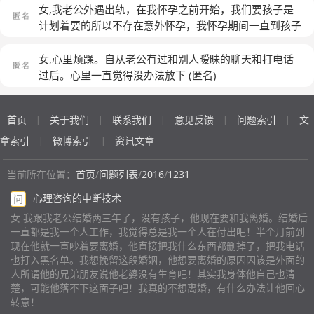
所以这个女的要再找个男人，那个女人也有孩子。 我现
和我联系，不管我打多少电话他都不接，我便发短信说要
把他出轨的事都跟那个女的说了，还把那个女的给我孩子
为之前复查结果一直很好，可能我说话也没有经过考虑，
女,我老公外遇出轨，在我怀孕之前开始，我们要孩子是
在不知道怎么办？我不想跟我老公离婚，毕竟我们还有一
离婚，然后他就回来啦，我觉得他回来看孩子我也就不提
买的东西都扔了，他很生气，说我是不择手段的人
就说一句怎么又有积液了，之前挺好的！之后婆婆住院，
计划着要的所以不存在意外怀孕，我怀孕期间一直到孩子
个5岁的男孩。我婆婆也不想让我离婚，但是我老公跟我
离婚的事情，很多次都是这样逼他回来的，然后每一次回
我也去医院照顾，在婆婆住院半个多月后，老公开始不和
现在十个半月，他自己陷进去拔出来了，甚至对我对家里
婆婆说只是表面离婚，他跟我离婚是为了挣钱，挣3年钱
来两天还是心不在焉的，又想方设法的去了这个地方。我
我说话，因为他晚上在医院照顾婆婆，所以我也没太和他
做了太多不该做的事情，想要找个能帮助我们的心理医
女,心里烦躁。自从老公有过和别人暧昧的聊天和打电话
他就回家。而我婆婆相信他儿子的话，让我离婚，在家等
越想越觉得不对，便查了他的通话记录，看到联系很频繁
沟通，等半个月后，婆婆出院后，老公就总出差，因为以
生。具体的一言两语确实说不清楚，我所经历的很多是我
过后。心里一直觉得没办法放下
(匿名)
我老公3年。我不想，如果3年里他和那个女人领证结婚生
的我就打过去问，还真被我问出问题来啦，我给他发短信
前也出差，也就没太在意！之后我和他打电话，他就说我
现在不敢再回想的。
(匿名)
孩子了，我跟孩子怎么办？我怎么办？一无所有。现在我
质问这件事情，他死不承认，但是提出了离婚。理由是他
对他妈不好，说我嫌弃他妈是累赘，说我之前说的话伤
婆婆跟公公也管不住我老公，任他自己想干嘛干嘛。所以
对我已经没有感情啦，并不是他出轨了，还说我不关心
首页
关于我们
联系我们
意见反馈
问题索引
文
人，我和他解释了，也道歉了，之后一段时间，不依不
|
|
|
|
|
求助我到底该不该离婚，我这个人心软，而且没有主见。
他，没有履行夫妻生活。当时我在气头上就说要离就离，
饶，非要离婚，我就问他是不是有别人了，他却说之前就
章索引
微博索引
资讯文章
|
|
能不能挽回这段婚姻？
(匿名)
后来看到女儿我又后悔啦，我也想挽留这个家庭，不想孩
想给我个教训，现在我不信任他，一定要离婚！这事情现
子没有爸爸，实际上他的不负责任导致女儿现在也像没有
在家里都知道了，婆婆家都站在我这边，我也不想离婚，
当前所在位置：
首页
/
问题列表
/
2016
/
1231
爸爸，我没有丈夫一样。他在外面的女人跟我说，我老公
毕竟这么多年了，孩子也这么大了！现在我俩在家也不沟
对她说的，他离婚了而且是因为我的背叛，可是我们并没
心理咨询的中断技术
问
通，我和他说话，他也不太理我！我该怎么挽回他，怎么
有离婚啊，这女的还说他在外面不止一个女人，还有其他
做才能和好如初？？？
(匿名)
女 我跟我老公结婚两三年了，没有孩子，他现在要和我离婚。结婚后
的。现在我带着孩子来到他经常去的地方找他，他知道了
一直都是我一个人工作，我觉得总是我一个人在付出吧！半个月前到
就给我打了电话，说叫我不要拿孩子做借口啦，已经没有
现在他就一直吵着要离婚，他直接把我什么东西都删掉了，把我电话
也打入黑名单。我想挽留这段婚姻，他想要离婚的原因因该是外面的
办法再和我生存下去啦，他约我明天中午见面，协商我们
人所谓他的兄弟朋友说他老婆没有生育吧！其实我身体他自己也清
离婚的事情。我不知道怎么办？我很矛盾，他做的所有事
楚，可能他落不下这面子吧！我真的不想离婚，有什么办法让他回心
情可以让人无法原谅，可是心好痛，也不想这个家就这么
转意！
算了，现在不管我说什么他都坚持要离婚，难道真的是我