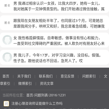
是很在乎我，很矛盾 我现在给她打电话，她有时候接，
的未来着想。她怎么就不明白呢，我决定明年和她结婚，
题吵，请问我该怎么办
(匿名)
的肯定是闺蜜或者室友，而不是我，这让我很伤心，而且
男 我通过相亲认识一女孩，比我大四岁，她有一女儿，
有时不解，不知道她到底怎么想的，接了也说不几句话，
每次她跟我回家，家里都把她当贵宾一样对待。若真要实
都不安慰我 很多答应我的事情到最后都改变主意了....我
我对她属于一见钟情类型的。我们开始通过微信接触，属
很矛盾，我不知道我能坚持多久 她不愿意来我家，也不
际比较，就家庭背景来言我家里是比她家要好很多，但我
不知道该怎么办 我们最近老是吵 而且她总觉得她很有理
于异地，聊的还可以。后来她回来工作，我们在一个地
让我去她家 我先自恋一下，万一我们分了，但是她确实
爸爸妈妈都不把这个当一回事一心想着我们两个好就可以
甚至闹分手了 我该怎么办
(匿名)
方。就这样我们订了下来，但是没订结婚的时间。女方的
跟我现在女朋友相处半年了，也同居过3个月，可是她总
为我好，才和我分的，她要是一直不结婚，我的日子该怎
了。最近，因为她等我吃饭我迟到了半小时，我们大吵一
意思是时间接触的太短想多了解一些时间。让媒人也问过
是跟我闹分手，哄哄又和好，我总是着急结婚，可她嫌我
么过，我会内疚一辈子的，这辈子也过不好的 要是真有
架，她态度很强硬，把以前所有的帐都翻了出来，我很难
结婚时间，她没有给准确的时间。也问过她父母，说十月
家没钱，可是每次分手她都哭，分开后就会很想我，可是
这种可能，我不知道该怎么办
受，那些都是我根本都没料到的小细节，比如说她手机数
份。但是她家里做不了主。后来说到房子，我弟弟未婚，
他就是不想跟我在一起结婚，最近闹分手她让朋友帮她找
女 我性格孤僻懦弱，自卑敏感，做事没有恒心和毅力，
据线总是坏，要我那一根，我说再买一根嘛。这类的小
她不想让我弟弟结婚的时候用一个房子。后来她有提过在
了个新男朋友，可是她还是想我，现在她不跟那个男的联
一直受到社交障碍的严重困扰。被人欺负时有朋友好心来
事。我还是向她道歉妥协了，她说我不够诚意，态度不
买房子。我说现在买房压力太大，过几年，她说什么时候
系了，可是她一会说还要跟我分手，一会又要跟我结婚。
帮我，我又将他拒之千里之外，原因是我暗恋他，靠近他
好。我很气氛，一个小事情摆那么高的姿态，我无法接
把房子的事解决什么时候再谈结婚。后来我们就没提结婚
她到底怎么回事，现在她还是愿意跟我睡，可是我感觉跟
会迷失自己。我觉得自己真是心智不全，人格不健全的
男 我儿子，今年17岁，对学习没兴趣，没目标。倔强。
受，我提出了分手，我们不合适。我现在内心犹豫不绝，
这事。我对她特别好，她下班晚我送饭，她不舒服我陪
以前不一样了。很纠结我很喜欢他
(匿名)
人。
性子急。跟他说话也不回话，急死人了。哎
我对她有感情，但是她如果一直这样下去不改变，我觉得
她，只要她有什么事我就特上心，帮她解决。她的心思都
我和她这一辈子很难相处。
(匿名)
在工作上，现在不和我见面，不聊天。我能理解她工作。
但是我们俩现在接触的时间越来越少。不知道她在乎我多
首页
关于我们
联系我们
意见反馈
问题索引
文
|
|
|
|
|
少。有没有结婚的想法。我感觉我俩现在越来越没话说。
章索引
微博索引
资讯文章
|
|
有时候她不希望我去找她，我和她在一起她总是聊工作，
我就在一边等着她，她一句话也不给我说。我发现我越来
当前所在位置：
首页
/
问题列表
/
2016
/
1231
越不了解她。感觉开始陌生了。
(匿名)
注册心理咨询师证能做什么工作吗
问