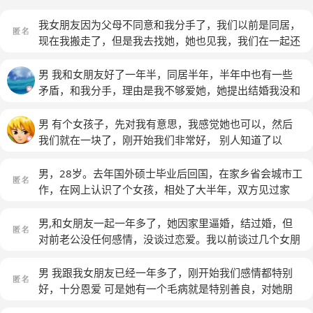
我女朋友因为父母不同意和我分手了，我们以前是同居，
现在我搬走了，但是我去找她，她也见我，我们在一起还
像以前那么开心，然后晚上我们还是住在一起了，但是她
心里就是要分手
(匿名)
男 我和女朋友好了一年半，同居半年，半年中也有一些
矛盾，和我分手，理由是我不够爱她，她提出结婚我没和
她结婚，可现在每天还是吃我的用我的，每次她生气不论
对错都是我主动认错，可她说心里有其他人，只是她们关
男 有个女孩子，先对我有意思，我感觉她也可以，然后
系还没到一起同居的地步。我已经好几个月每天接送她上
我们就在一块了，刚开始我们非常好， 别人知道了以
下班，现在真的不知道她心里到底有没有我。写的有点乱
后，开始有人说闲话，说她之前都结婚了，同居了好几
希望老师帮忙
年，谈过好几个，打过胎，还和业务员不清不楚，但是不
男，28岁。去年国外硕士毕业后回国，在家乡省会城市工
像，感觉她不是那种人， 我和她说，过去的都过去了，
作，在网上认识了个女孩，相处了大半年，双方见过家
只要我们好，只要我们真心在一块，之前的都不重要，
长，都感觉不错。我前两个月想往更好的平台发展辞去以
但是，她有些行为很矛盾，她不愿意让我给她买东西，不
前的工作，那段时间很艰难，她一直都是陪着我，感情一
男,和女朋友一起一年多了，她因家里逼婚，结过婚，但
愿意发我的钱，我们住在一块了，睡觉都紧紧的抱着我，
直不错。可能是热恋期把，但是最近经常为了一些小事吵
对前老公没任何感情，没谈过恋爱。我以前谈过几个女朋
可过年了，不愿意让我去她家，还说什么不愿意和我在一
架，比如说多抽了跟烟，或者是生活习惯上的小毛病，而
友，我跟她是喜欢彼此的，有时候会因为一些原因而没跟
块了，还说什么不想耽误我，我分不清楚， 刚开始我家
且总说我不在乎她，感觉不到被捧在手里。我尝试了做了
她联系，但我心里会常想到她，时间长了，就自然成了她
男 我跟我女朋友已经一年多了，刚开始我们感情都特别
人都反对，可我坚持了下来，现在我家人都同意了，她却
些改变，结果她变本加励了，弄得我和家里都有一些矛盾
联系我多点。但觉得她爱我胜过我爱她，总觉得我肯定是
好，十分恩爱 可是她有一个毛病就是特别善良，对她朋
不愿意了。 要说她不喜欢我，也不像，但是感觉她也不
了。为了她我要奋斗，买房子，买车，我这是在为了我们
以前受过伤，现在不敢付出，现在每次吵都是因为这个问
友特别好每次有空出去玩 要是她闺蜜或者室友也空 选择