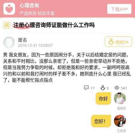
心理咨询
下载APP
严选师资 经验丰富
注册心理咨询师证能做什么工作吗
问
匿名

抱抱TA
2016-12-31 10:08:07
男 我女朋友，因为一些原因闹分手，关于以后结婚定居的问题，
关系和平时相比，没那么亲密了，但是一些亲密举动并不拒绝，
但是当我努力争取的时候，却拒绝我和好的要求，一副呵呵很高
兴的和以前和我打闹时的样子差不多，她到底什么心里 我已经乱
了，能不能帮忙指点指点



17
0
541
你好
温桂彩
您好！
王金波