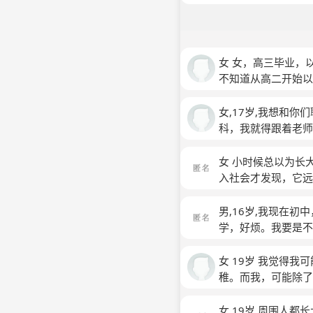
女 女，高三毕业，
不知道从高二开始以
敢让自己多想，一多
到)以前觉得那些不
女,17岁,我想和
底！……
科，我就得跟着老师
很多时候，我总是觉
我经常自嘲，却又无
女 小时候总以为长
18岁了成年了，我
入社会才发现，它远
实当中又很优秀，我
就是一场戏，我是其
接受。然后面对它
向走，就是看破红
男,16岁,我现在
学，好烦。我要是
女 19岁 我觉得
稚。而我，可能除了
我还是很幼稚很无知
然后大家都会想认识
女,19岁,周围人