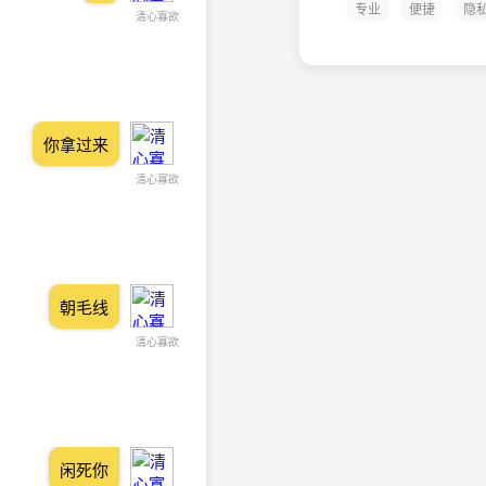
专业
便捷
隐
清心寡欲
你拿过来
清心寡欲
朝毛线
清心寡欲
闲死你