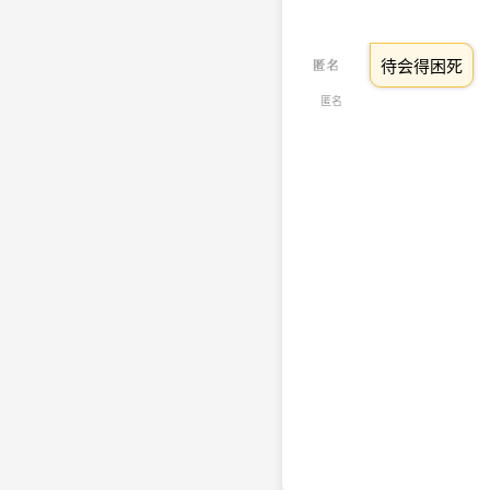
待会得困死
匿名