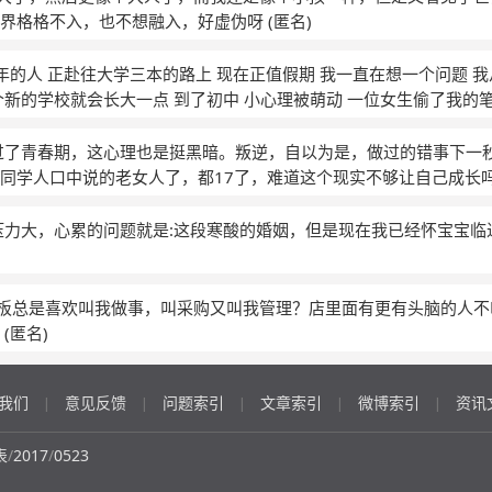
不知道我什么时候才能松口劲，以前学习的时候因为成绩差不快乐，
世界格格不入，也不想融入，好虚伪呀
(匿名)
年的人 正赴往大学三本的路上 现在正值假期 我一直在想一个问题 我
个新的学校就会长大一点 到了初中 小心理被萌动 一位女生偷了我的笔
后来递给我张纸条 解释了 我的内心突然被唤醒了 于是就回了纸条 就
我们话都不说一句 后来我送了她份礼物 到了现在都没答复 我是一个内
过了青春期，这心理也是挺黑暗。叛逆，自以为是，做过的错事下一
我一直在坚持一句话 矢志不移 物极必反 但求快乐 可以保身装糊涂 
同学人口中说的老女人了，都17了，难道这个现实不够让自己成长
 我在寻觅一种安慰 有人说缺爱 有人悦 缺认可 现在我表弟来我家 
，太折磨人了，虽然没有谈过恋爱，但是看看电视剧也知道了。现
话比我多 不是说我不如他 我初中就是无聊而过 我在初三才学的 随便
喜欢。但我会喜欢我家人，我会爱他们甚过于爱自己，有时候会空
压力大，心累的问题就是:这段寒酸的婚姻，但是现在我已经怀宝宝
在装 看电视 聊qq 随时见他手机拿着 有天 看见有个女生的名字 不知
死让谁活，那我可能放弃自己不做这个决定跳进那把在我面前的滚
感觉 就是不顺眼 别人我倒不觉得
是自私，我不愿做关于别人生死的决定。如果没有一个能让适合我的
不问俗世，不会看别人眼光，不会照顾太多，做好自己，静养身心
觉老板总是喜欢叫我做事，叫采购又叫我管理？店里面有更有头脑的人
道。但是那样会让我满足一生带给我的那份平静。每天看的言情小
？
(匿名)
正果。是让人期待的，但也是努力下来的结果。身旁的这些叔叔阿
。是亲人之间的爱磨练出的陪伴，他们的爱情到底是习惯了还是分
我们
意见反馈
问题索引
文章索引
微博索引
资讯
因为暗恋不成功就挫败得到的自己的道理。还是早恋，可我的心智
|
|
|
|
|
说自己笨。因为我不走捷径，我喜欢在长途中寻到自己的生活。我
，没有找到心中一片净土。我不知道该怎样做好自己，我有时候会
表
/
2017
/
0523
候觉得好搞笑，我很自卑但不服气。我会做 到很好让别人看这是我