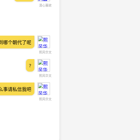
清心寡欲
到哪个朝代了呢
熙风华文
?
熙风华文
么事请私信我吧
熙风华文