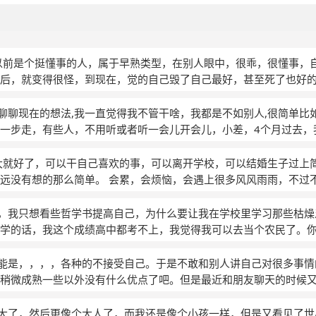
以前是个挺懂事的人，属于早熟类型，在别人眼中，很乖，很懂事，
后，就变得很怪，到现在，觉的自己毁了自己最好，甚至死了也好
想就回深陷到悲伤中无法自己！开始想问题做事情(就会觉得很简单
理性不可能做想的事现在真在坐着，现在觉的自己就活的成了自己曾
你们聊聊现在的想法,我一直觉得我不管干啥，我都是不如别人,很简单
一步走，有些人，不用听或者听一会儿开会儿，小差，4个月过去，
得自己干啥都不行，只能说我是个正常人，但是我学东西就是笨，
可奈何，不管何时，我经常处于没有安全感的状态，很怕一个人面
大就好了，可以干自己喜欢的事，可以离开学校，可以结婚生子过上
不管对啥事总是没兴趣，只要能在家，我就在家，不愿意出门，有些
远没有想的那么简单。 会累，会烦恼，会遇上很多风风雨雨，不过
不管在网络，还是在现实，我始终还是那个我，总想在网络中找到
中的主角，我得把它好好的演下去。 很多时候仿佛自己看透活着的
尘，没心没肺的活着有时候真的很好！
(匿名)
初中，我只想看些哲学书提高自己，为什么要让我在学校里学习那些枯
不学的话，我这个成绩高中都考不上，我觉得我可以去当个农民了。
我可能是，，，，各种的不接受自己。于是不敢和别人讲自己对很多事
稍微成熟一些以外没有什么优点了吧。但是最近和朋友聊天的时候
。 我会因此一整夜一整夜的失眠，贪婪的学习一切，希望自己能快
我。但实际是，每当我学会了什么迫不及待的告诉别人的时候，我
都长大了，然后更像个大人了，而我还是像个小孩一样，但是又看见了