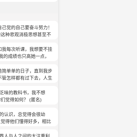
自己觉的自己要奋斗努力！
的这种悲观消极思想甚至不
得事情都觉得自己无法办
经最讨厌的自己，彻彻底
比如我每次听课，我想要不挂
我的成绩也只高她一点，
不管出去打工还是在学校，
对残酷的世界，不敢想，我
简简单单的日子，直到我步
人只是丧丧的，但是他在现
不管怎样都有过下去，人生
逃避方法，很多我只能坦然
真理一样。现在在朝一个方
燥乏味的教科书，我不想
你们觉得如何？
(匿名)
情的认识，总觉得会很幼
又觉得他们懂得好多，相比
点儿变成一个还不错的人，
只学会了皮毛，他们可能早
世界人与人之间的太注重利