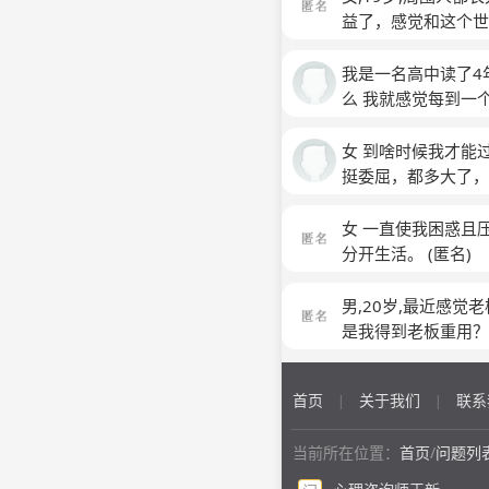
就这样做过了。 我
益了，感觉和这个
乐。
我是一名高中读了4
么 我就感觉每到一
面容平静地还我了 
什么 日常生活中 
女 到啥时候我才能
释自己的内向男人 
挺委屈，都多大了，
认识我的也不觉得奇怪
结婚谈恋爱太麻烦了
他的学习 和女生说
也不知道啥叫真正的
女 一直使我困惑且
家 说一起看电视 他
两个人之间选择让谁
分开生活。
(匿名)
读好 别左右开弓的
做，我不是伟大，我
人下半生吃斋念佛。
男,20岁,最近感
家人于不顾，不尽孝
是我得到老板重用
波三折，但最终修得
淡到矛盾到习惯到爱
首页
关于我们
联系
这么年轻的小屁孩就
|
|
别人说我傻，我只能
世俗，可能还是太小
当前所在位置：
首页
/
问题列
我会学别人，但有时