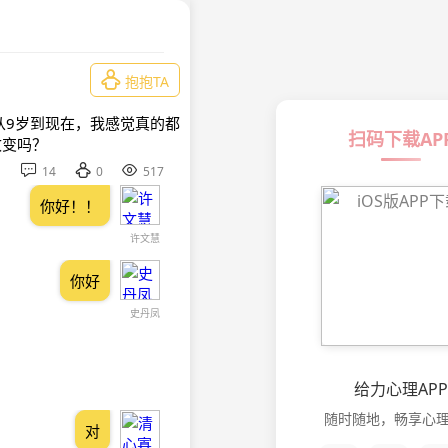

抱抱TA
从9岁到现在，我感觉真的都
扫码下载AP
改变吗？



14
0
517
你好！！
许文慧
你好
史丹凤
给力心理APP
随时随地，畅享心
对