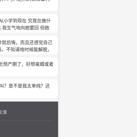
现在又因为社交和有趣不快
从小学到现在 究竟在做什
 我生气地向她要回 但她
向她经常打电话 但也沒说
向 喜欢用实力和虚拟来诠
秒就后悔，而且还感觉自己
现在我一直在qq里装个女人
吗，不知道啥时候能解脱，
他长相不好 家境没我好 但
在就连喜欢个人都不如愿，
弄弄考上高中 现在他在我
想，如果有个大魔鬼让我从
临近预产期了，好想离婚或者
为什么 我就觉得 要读书就
滚岩浆。我觉得自己会那样
人，等40岁之后安顿好家
。我是自私，那样做我会弃
不叫？是不是我太单纯？还
说还有韩剧，他们的爱情一
姨离婚结婚，从甜如蜜到淡
不开了。自相矛盾。我一个
文章
不年轻。有的时候我做事，
挺希望自己看轻名利，脱离
有理智，有时候盲目跟风。
的努力。有时候积极向上有