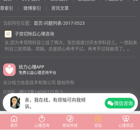
本上是落单的 在群上讲话也没什么人回我 叫她们帮我拿
不擅长交际，跟熟悉的朋友可以玩的很开，陌生人就会比
一下快递 她们说已经经过了 也不愿意再回去帮我拿一下
章索引
微博索引
资讯文章
|
|
较矜持。请问有什么办法可以缓解我的这种情况吗？我想
三个人一起的时候 教室里有刚好三个人的座位 其中一个
好好吃饭呐。
朋友非要挑两个人的座位 然后就让我一个人孤零零的坐
当前所在位置：
首页
/
问题列表
/
2017
/
0523
我就觉得她是故意的 不想跟我坐 我生病了也不关心 觉得
子宫切除后心理咨询
问
她们在回避我 冷落我 觉得全世界都针对我 一句话一个动
女,因为考驾照科目三挂了两次，现在极度讨厌去学科目三，一想起来
作都会乱想 然后越想越低落 什么事情都做不了 觉得没有
科目三就烦躁。烦躁。总是担心再考不过，再考不过就崩溃了。。
人愿意跟我真正的做朋友 所有人都冷落我 我是有病吧 怎
么疏导自己呢 想起这些就很低落什么都做不了
(匿名)
给力心理APP
免费公益心理咨询平台
长沙给力信息技术有限公司 版权所有
ICP证：湘ICP备14006375号-3
亲，我在线，有烦恼可向我倾
微信咨询
诉。
首页
心理咨询
倾诉热线
论坛
心理测试