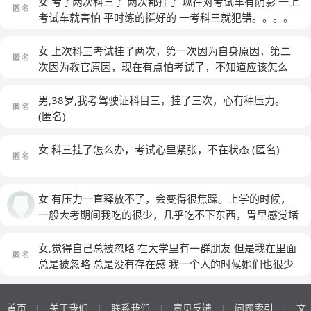
女 考了两次科三了 两次都挂了 现在对考试车有阴影 一上
考试车就害怕 平时练的挺好的 一考科三就犯错。。。。
阴影好大 怎么办 害怕下次去还是挂 心态一点都不好
(匿
名)
女 上次科三考试挂了两次，第一次因为自身原因，第二
次因为教官原因，现在有点怕考试了，不知道应该怎么
办，过两天就考试了，也睡不好，脾气也暴躁
(匿名)
男,38岁,我考驾驶证科目三，挂了三次，心有种压力。
(匿名)
女 科三挂了怎么办，考试心里紧张，不在状态
(匿名)
女 有压力一直释放不了，会变得很焦躁。上学的时候，
一般大考期间我吃的很少，几乎吃不下东西，胃里感觉堵
堵的，表面上看着没什么事情，但是心里应该非常紧张，
直接表现就是食欲不振，老想吐。工作之后也是，一有个
女,觉得自己总被忽略 在大学里有一群朋友 但是我在里面
什么会议需要我发言或者我主导，我就会提前几天胃口不
总是被忽略 总是没有存在感 我一个人的时候她们也很少
好，有时候还会失眠。其实很多时候，我并不认为这是非
叫上我去吃饭 出去玩的时候也很少叫我 除非我在常的时
常重要的事情，但是只要需要我发言我就十分紧张。而且
候 才会问我要不要一起出去玩 几个人一起走的时候我基
首页
关于我们
联系我们
意见反馈
问题索引
文
|
|
|
|
|
事情一结束或者考试一结束，我立马会感觉到饥饿感。我