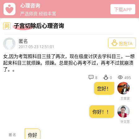
心理咨询
下载APP
严选师资 经验丰富
子宫切除后心理咨询
问
匿名

抱抱TA
2017-05-23 12:51:01
女,因为考驾照科目三挂了两次，现在极度讨厌去学科目三，一想
起来科目三就烦躁。烦躁。总是担心再考不过，再考不过就崩溃
了。。



8
0
495
您好！
王金波
你好！！
许文慧
你好