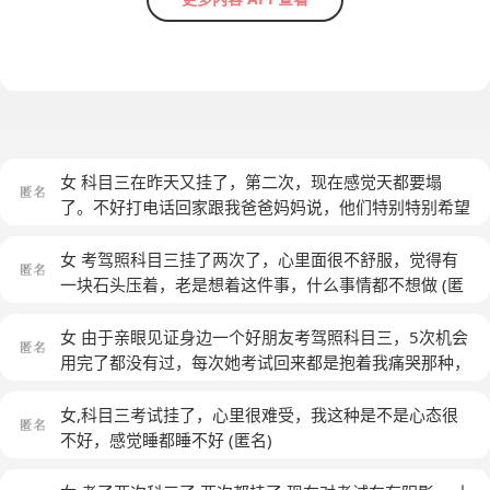
女 科目三在昨天又挂了，第二次，现在感觉天都要塌
了。不好打电话回家跟我爸爸妈妈说，他们特别特别希望
我能考到驾照，催我提前来学校补考。这下好了又挂了。
现在我无法不想到这些，虽然表面嘻嘻哈哈但是真的很难
女 考驾照科目三挂了两次了，心里面很不舒服，觉得有
受，对自己越来越失望。
(匿名)
一块石头压着，老是想着这件事，什么事情都不想做
(匿
名)
女 由于亲眼见证身边一个好朋友考驾照科目三，5次机会
用完了都没有过，每次她考试回来都是抱着我痛哭那种，
让我对学车有的恐惧和抵触，由于父母一直叫我赶紧把车
学了才被迫报了名，可真的对我学车照成了很大的阴影，
女,科目三考试挂了，心里很难受，我这种是不是心态很
现在我科三第二次又挂了！直接要被学车逼抑郁的感觉，
不好，感觉睡都睡不好
(匿名)
总觉得自己潜意识里就觉得自己不会过那种，自己也尝试
走出来，可太难了啊
(匿名)