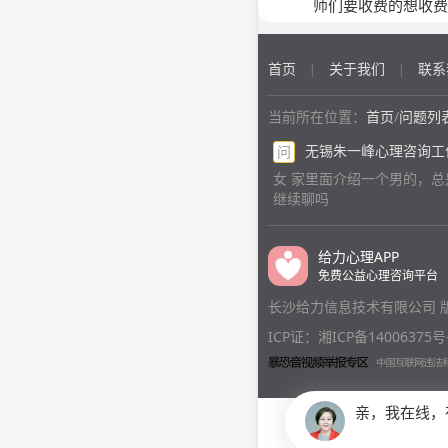
师们要收费的想收
首页
关于我们
联系
|
|
当前所在位置：
首页
/
问题列
无锡朱一峰心理咨询工
问
女 家里面介绍一个男的，
继续聊吗
给力心理APP
免费公益心理咨询平台
长沙给力信息技术有限公司 
ICP证：湘ICP备14006375号
亲，我在线，