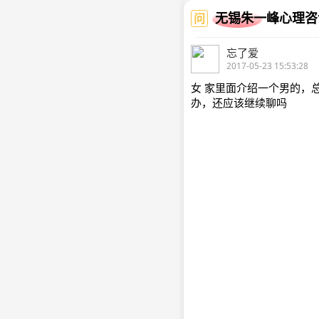
无锡朱一峰心理咨
问
忘了爱
2017-05-23 15:53:28
女 家里面介绍一个男的，
办，还应该继续聊吗