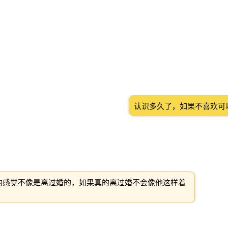
认识多久了，如果不喜欢可
的感觉不像是离过婚的，如果真的离过婚不会像他这样着