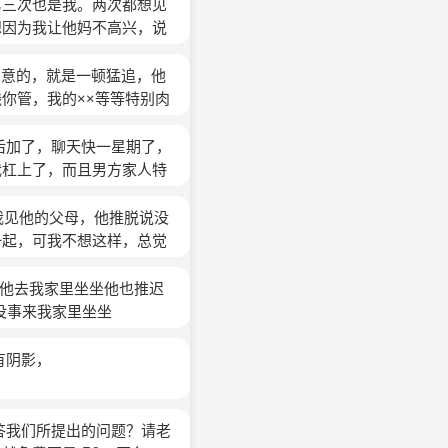
第三次也是我。两次都想见
想因为我让他妈不高兴，说
愿意的，就是一顿猛追，他
你管，我的××等等特别肉
合适，不要说这话，然后他
时候他又说了以后家里的钱
后加了，聊天快一星期了，
就不想再继续了。但是我妈
我杠上了，而且男方家人特
得放假，你跟同学出去的机
回了，我该怎么办呢？
(匿
我见他的父母，他推脱说没
一起，可我不想这样，总觉
，我该怎么办
(匿名)
 让他去我家里坐坐他也推迟
他没事来我家里坐坐
有阴影，
答我们所提出的问题？请老