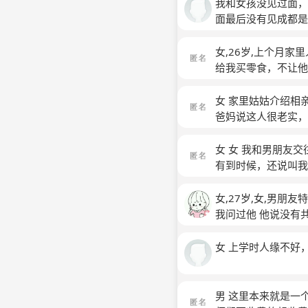
我和女孩没见过面，
面最后没有见成都是
我不想在浪费我们的
女,26岁,上个月
给我买零食，不让他
麻的话，我提醒过他
说我说这些话很奇怪
女 家里姑姑介绍相
你管，说了两遍。而
爸妈说这人很老实，
说过了这村就没这店
重视，终于明天要
会很多，可我就是
女 女 我和男朋友
名)
有到时候，还说叫我
得他是想把我甩了
女,27岁,女,男
我问过他 他说没有
女 上学时人缘不好
男 这里本来就是一