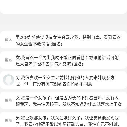
男,20岁,总感觉没有女生会喜欢我，特别自卑，看到喜欢
的女生也不敢说话
(匿名)
女,我喜欢一个男生我就不敢正面看他不敢跟他讲话可能
是太自卑了也不善于与人交流
(匿名)
男 我很喜欢一个女生以前找她们班的人要来她联系方
式，但一直没有勇气跟她表白怕她不同意
女 我是一个女孩子，但是因为长的不好看自卑，没有人
跟我玩，我害怕男孩子，所以不知道为什么就喜欢上了女
孩子，但是我不想喜欢女孩子，想问下怎么办呢，帮帮我
吧
(匿名)
男 我喜欢那女孩，我关注她好久了，我也感觉他发现我
了，我喜欢他确不敢以实际行动去追，我怕自己不够帅，