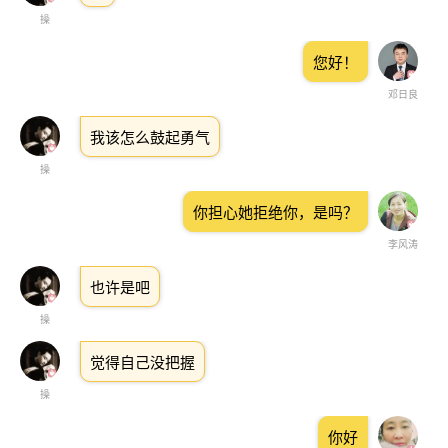
操
您好！
邓日良
我该怎么鼓起勇气
操
你担心她拒绝你，是吗？
李风涛
也许是吧
操
觉得自己没把握
操
你好