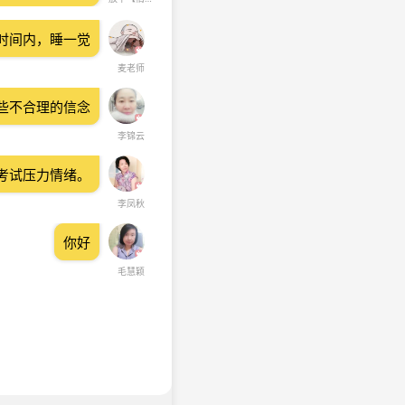
时间内，睡一觉
麦老师
些不合理的信念
李锦云
考试压力情绪。
李凤秋
你好
毛慧颖