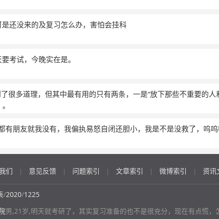
可是还没来的及复习怎么办，害怕会挂科
天要考试，今晚实在是。
年学到了很多道理，但其中最有用的只有两条，一是“放下那些不重要的人
。。
别人都有朋友就我没有，我偏执易怒自闭还胆小，我是不是没救了，呜
我们
意见反馈
问题索引
文章索引
微博索引
资讯
|
|
|
|
|
表
/
2020
/
1225
院
男,21岁,明天就考研了，其实复习准备的也不是很充分，现在有点慌，