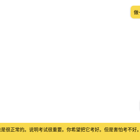
做
虑是很正常的。说明考试很重要。你希望把它考好。但是害怕考不好
。