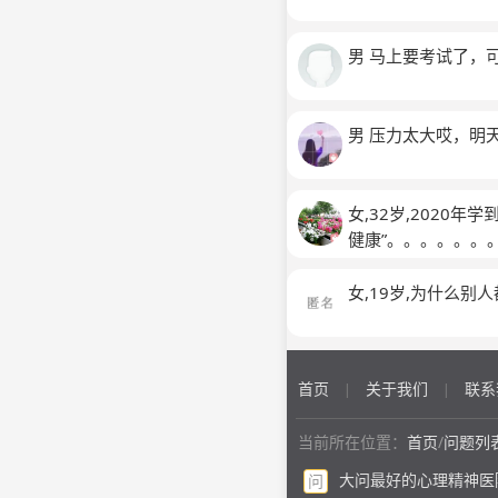
男 马上要考试了，
男 压力太大哎，明
女,32岁,2020
健康”。。。。。。
女,19岁,为什么
首页
关于我们
联系
|
|
当前所在位置：
首页
/
问题列
大问最好的心理精神医
问