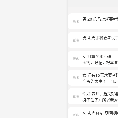
男,20岁,马上就
男,明天即将要考试
女 打算今年考研，
头疼，眼花，根本看
办？
(匿名)
女 还有15天就要
准备的太晚了，可是
之前虽然比她们学
你好 老师，后天就
挺不住了）所以我
女 明天就考试啦啊