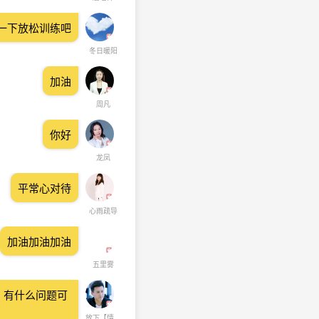
一下放松训练吧
冬日暖阳
加油
周凡
你好
龙凤
平常心对待
心雨疏导
加油加油加油
五里雾
。有什么问题可
放下【情绪 情感】