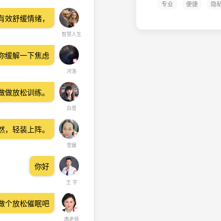
专业
便捷
隐
有效舒缓情绪，
智慧人生
你缓解一下焦虑
河洛
做做放松训练。
白雪
然，轻装上阵。
雪媛
你好
王 宇
做个放松催眠吧
唐老师