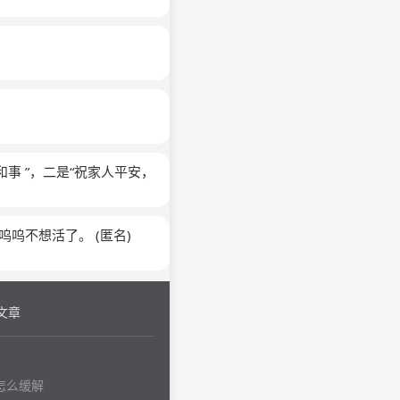
和事 ”，二是“祝家人平安，
呜呜呜不想活了。
(匿名)
文章
怎么缓解