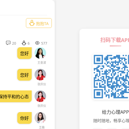

抱抱TA
扫码下载AP



20
6
577
您好
王金波
您好
张庆仪
保持平和的心态
张庆仪
给力心理APP
你好
随时随地，畅享心
王薇