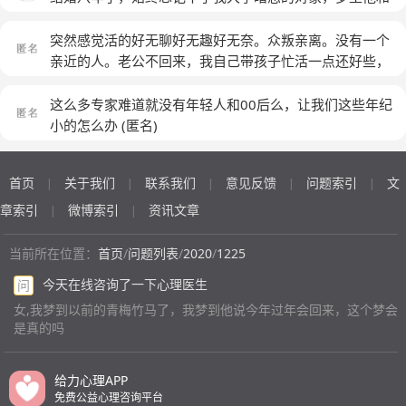
我有说有笑，仿佛我又回到了大学那时候，真的很想他，
可是之前我们发生了很多误会，现在虽然我用新扣扣加了
突然感觉活的好无聊好无趣好无奈。众叛亲离。没有一个
他，可是彼此没有说过一句话，真的很想他，想给他说一
亲近的人。老公不回来，我自己带孩子忙活一点还好些，
句新年快乐，但是犹豫了，很怕……
心里没那么严重。老公回来几天也是没啥玩的。他在村里
也没啥朋友，一看到他无聊的样子，我心里更加难受，俩
这么多专家难道就没有年轻人和00后么，让我们这些年纪
人也没啥可聊的。够死了。要不为了孩子，活着没意思。
小的怎么办
(匿名)
孩子摊上我们这样的父母也是挺没面子的。村里外人都看
不起，还排挤孤立我们。就因为太老实。俩人都老实。别
首页
关于我们
联系我们
意见反馈
问题索引
文
|
|
|
|
|
人都说我傻。我对这个话题敏感，别人都知道了，就故意
当我面说给我听打击刺激我。现在不敢去人群，不敢接触
章索引
微博索引
资讯文章
|
|
别人。只要一接触别人看到我就会想起我的软肋，就说话
刺激我一下。我活的好失败。由于别人对我一次次的打
当前所在位置：
首页
/
问题列表
/
2020
/
1225
击，我慢慢的回避所有人，慢慢的我成了孤家寡人。所有
今天在线咨询了一下心理医生
问
人都打击我，我恨所有打击刺激我的人。本就抑郁，面对
女,我梦到以前的青梅竹马了，我梦到他说今年过年会回来，这个梦会
这么恶劣的人际环境，抑郁何时才能痊愈。我自己想要调
是真的吗
整心态，可别人还是老样子，依旧打击刺激我。我被他们
贴傻子标签了。感觉我做啥事都会想别人会不会笑话我。
我讨厌她们所有人，超级讨厌！！！够死了
(匿名)
给力心理APP
免费公益心理咨询平台