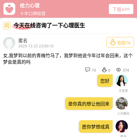
给力心理
下载APP
十年口碑经营
今天在线咨询了一下心理医生
问
匿名

抱抱TA
2020-12-25 23:00:10
女,我梦到以前的青梅竹马了，我梦到他说今年过年会回来，这个
梦会是真的吗



10
6
374
您好
王金波
是你真的想让他回来
三月春风
愿你梦想成真
雨沫