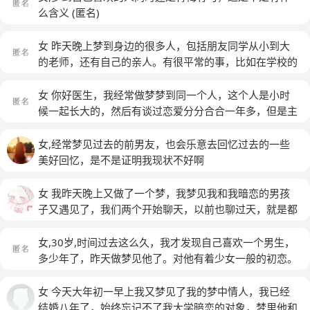
么含义
(匿名)
女 昨天晚上梦到身边的很多人，包括朋友同学从小到大
的老师，还有自己的亲人。有很平常的事，比如在学校的
时候换座位，也有发洪水，一起过河，还梦到前男友和她
的现任，很多场景，像过电影一样。
(匿名)
女 你好医生，我经常做梦梦到同一个人，这个人是小时
候一起长大的，然后有谈过恋爱分分合合一年多，但是主
要是好几年前的事情，同一个村，我现在在别的城市，我
自己有家庭了，有宝宝了，也没有跟他联系，4.5年没有
女,经常梦见过去的前男友，也会乐意去回忆过去的一些
联系，就回村里偶尔路上见过一两次，为什么他会经常出
美好回忆，是不是证明我现状不好啊
现在我梦里，梦里都是跟他谈恋爱的时候，或者是他跟别
人谈恋爱，还对我很好，我该怎么办，我不想在梦到他
女 我昨天晚上又做了一个梦，我梦见我和我暗恋的男孩
了，感觉很对不起我老公！（女，22岁）
(匿名)
子又遇见了，我们两个开始聊天，以前也聊过天，就是都
没有说什么，这个竟然梦到他，我好像和他表白了，他看
上去是同意还是不同意，都没有说，前天晚上我也做了一
女,30岁,时间过去这么久，我才发现自己喜欢一个男生，
个梦，是另一个和我表白过的人，因为我是第一次被表
多少年了，昨天做梦见他了。对他有着少女一般的初恋。
白，不说是玩游戏，还是真的，心里对他还挺关注的，是
现在我也有了自己的家庭，疼爱我的老公。
(匿名)
不是我最近桃花在梦里快了
女 今天大年初一早上我又梦见了我的梦中情人，我已经
结婚八年了，始终忘记不了我大学暗恋的对象，梦里他和