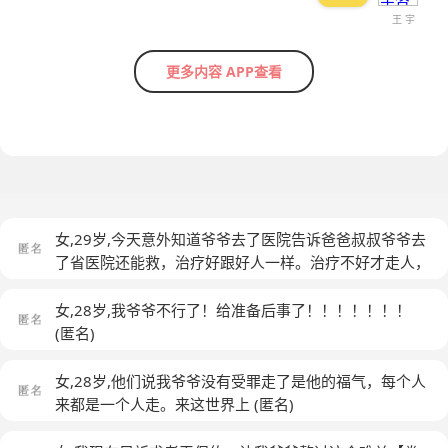
王 宇
更多内容 APP查看
女,29岁,今天意外知道爷爷去了医院告诉爸爸叔叔爷爷去
了省医院还能救，治疗好跟好人一样。治疗不好才走人，
没想到他们没给治疗说去了省医院赶不上了！不尽力去
救。退缩还找一堆理由。回来说去了省医院时间来不及。
女,28岁,我爷爷不行了！给准备后事了！！！！！！！
我说如果我爷爷生活在省市里就开车直接拉医院救了，因
(匿名)
为生活在农村没有医疗条件就送命了。我真恨我们家人。
他们说活了八十岁该走了，爷爷只是摔跤就不至于救不
女,28岁,他们说我爷爷没有受罪走了是他的福气，每个人
了。
(匿名)
来都是一个人走。来这世界上
(匿名)