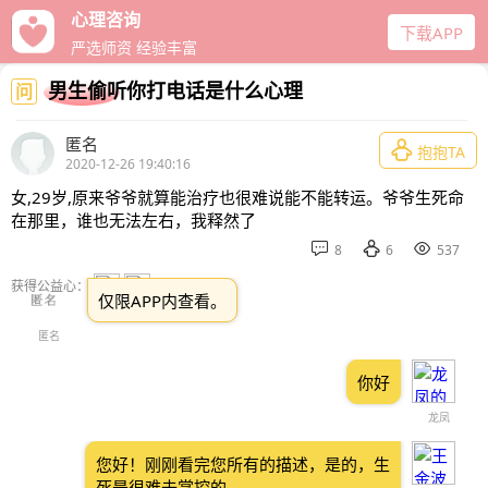
心理咨询
下载APP
严选师资 经验丰富
男生偷听你打电话是什么心理
问
匿名

抱抱TA
2020-12-26 19:40:16
女,29岁,原来爷爷就算能治疗也很难说能不能转运。爷爷生死命
在那里，谁也无法左右，我释然了



8
6
537
获得公益心：
仅限APP内查看。
匿名
你好
龙凤
您好！刚刚看完您所有的描述，是的，生
死是很难去掌控的