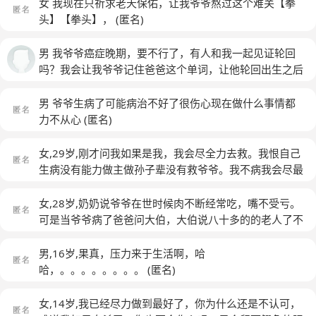
女 我现在只祈求老天保佑，让我爷爷熬过这个难关【拳
头】【拳头】，
(匿名)
男 我爷爷癌症晚期，要不行了，有人和我一起见证轮回
吗？我会让我爷爷记住爸爸这个单词，让他轮回出生之后
立刻喊这个词。这样如果有新闻报道说孩子一出生就叫爸
爸，我就知道那是我爷爷投胎转世了。
男 爷爷生病了可能病治不好了很伤心现在做什么事情都
力不从心
(匿名)
女,29岁,刚才问我如果是我，我会尽全力去救。我恨自己
生病没有能力做主做孙子辈没有救爷爷。我不病我会尽最
大努力去救爷爷。让他多陪伴我们几年。改善爷爷奶奶生
活环境。
(匿名)
女,28岁,奶奶说爷爷在世时候肉不断经常吃，嘴不受亏。
可是当爷爷病了爸爸问大伯，大伯说八十多的的老人了不
要治疗了
(匿名)
男,16岁,果真，压力来于生活啊，哈
哈，。。。。。。。。
(匿名)
女,14岁,我已经尽力做到最好了，你为什么还是不认可，