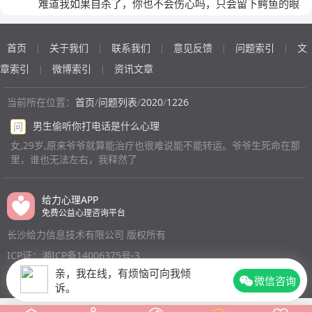
难道我如果自杀了，你也不会伤心吗，只会留下鳄鱼的眼
泪
(匿名)
首页
关于我们
联系我们
意见反馈
问题索引
文
|
|
|
|
|
章索引
微博索引
资讯文章
|
|
当前所在位置：
首页
/
问题列表
/
2020
/
1226
男生偷听你打电话是什么心理
问
女,29岁,原来爷爷就算能治疗也很难说能不能转运。爷爷生死命在那
里，谁也无法左右，我释然了
给力心理APP
免费公益心理咨询平台
长沙给力信息技术有限公司 版权所有
ICP证：湘ICP备14006375号-3
亲，我在线，有烦恼可向我倾
微信咨询
诉。