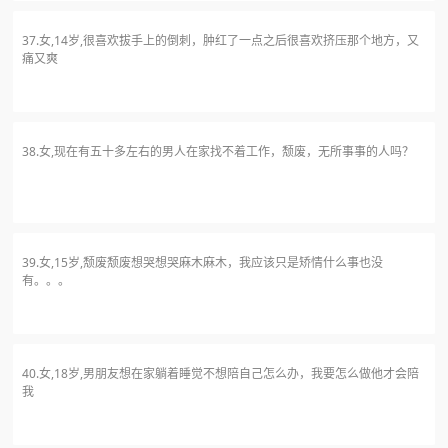
37.女,14岁,很喜欢拔手上的倒刺，肿红了一点之后很喜欢挤压那个地方，又
痛又爽
38.女,现在有五十多左右的男人在家找不着工作，颓废，无所事事的人吗？
39.女,15岁,颓废颓废想哭想哭麻木麻木，我应该只是矫情什么事也没
有。。。
40.女,18岁,男朋友想在家躺着睡觉不想陪自己怎么办，我要怎么做他才会陪
我