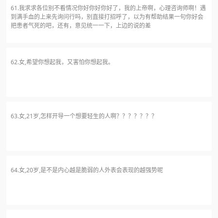
61.我求求各位别不看情况你好你好你好了，我的上帝啊，心理咨询师啊！遇
到满手血的上来先询问行吗，别直接打招呼了，以为有帮助结果一句你好会
把患者气死的吧，还有，意见统一一下，上边的说的差
62.女,希望你想起我，又害怕你想起我。
63.女,21岁,怎样开导一个想要轻生的人啊？？？？？？？
64.女,20岁,是不是内心越是脆弱的人外表会表现的越强势呢