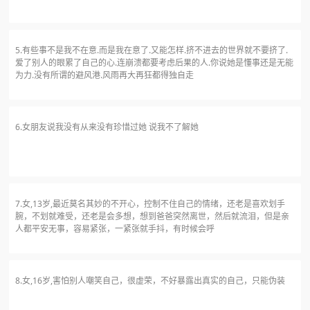
5.有些事不是我不在意.而是我在意了.又能怎样.挤不进去的世界就不要挤了.
爱了别人的眼累了自己的心.连崩溃都要考虑后果的人.你说她是懂事还是无能
为力.没有所谓的避风港.风雨再大再狂都得独自走
6.女朋友说我没有从来没有珍惜过她 说我不了解她
7.女,13岁,最近莫名其妙的不开心，控制不住自己的情绪，还老是喜欢划手
腕，不划就难受，还老是会多想，想到爸爸突然离世，然后就流泪，但是亲
人都平安无事，容易紧张，一紧张就手抖，有时候会呼
8.女,16岁,害怕别人嘲笑自己，很虚荣，不好暴露出真实的自己，只能伪装