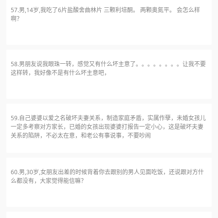
57.男,14岁,我吃了6片盐酸舍曲林片 三颗利培酮。 两颗奥氮平。 会怎么样
啊？
58.男朋友说我眼珠一转，感觉又有什么坏主意了。。。。。。。。让我不要
这样转，我好像不是有什么坏主意吧，
59.自己婆婆以爱之名破坏夫妻关系，制造家庭矛盾，实属作孽，未婚女孩儿
一定多考察对方家长，已婚的女孩出现婆婆打报告一定小心，这是破坏夫妻
关系的陷阱，不必太在意，和老公有事说事，不要吵闹
60.男,30岁,女朋友出差的时候背着你去跟别的男人见面吃饭，还说跟对方什
么都没有，大家觉得能信嘛？