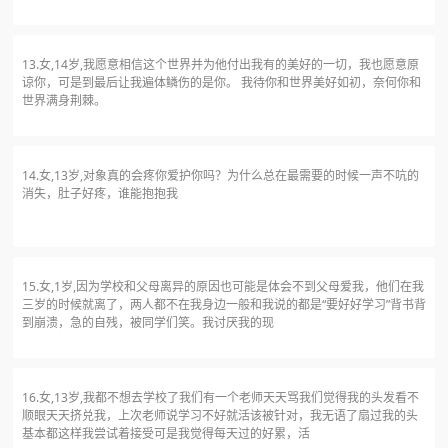
13.女,14岁,我愿意相信这个世界并为他付出我有的美好的一切，我也愿意原
谅你，可是到最后让我遍体鳞伤的是你。 我待你和世界美好如初，奈何你和
世界满身荆棘。
14.女,13岁,对象真的会疼你爱护你吗？为什么总在最需要的时候一声不吭的
消失，肚子好疼，谁能抱抱我
15.女,1岁,因为学校和父母离异的原因也可能是体会不到父母爱我，他们在我
三岁的时候就离了，两人都不在我身边一般和我说的都是“要好好学习”背书背
到崩溃，急的自残，被同学们笑。我讨厌我的现
16.女,13岁,我都不想去学校了我们有一个老师天天骂我们觉得我的头发看不
顺眼天天挤兑我，上次老师说学习不好就活该被针对，我无语了扇过我的头
基本都这样我尝试着接受可是我觉得每天过的好累，活