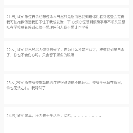
21.男,14岁,想过自杀也想过杀人当然只是想而已我知道你们看到这些会觉得
我可怕抱歉但是我忍不住了我想发泄一下 心烦心慌感到烦躁事事不顺头晕想
吐在学校莫名感到心烦不想理任何人我不想让同学看
22.女,14岁,我已经尽力做到最好了，你为什么还是不认可，难道我如果自杀
了，你也不会伤心吗，只会留下鳄鱼的眼泪
23.女,29岁,原来爷爷就算能治疗也很难说能不能转运。爷爷生死命在那里，
谁也无法左右，我释然了
24.男,16岁,果真，压力来于生活啊，哈哈，。。。。。。。。