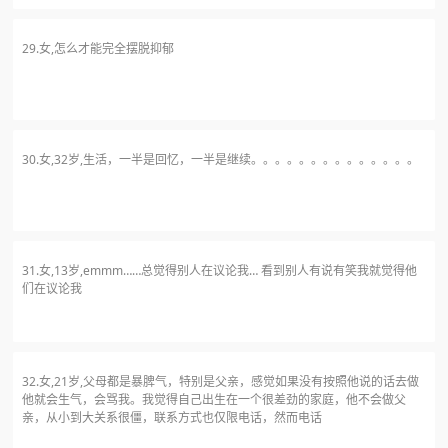
29.女,怎么才能完全摆脱抑郁
30.女,32岁,生活，一半是回忆，一半是继续。​。。。。。。。。。。。。。
31.女,13岁,emmm……总觉得别人在议论我… 看到别人有说有笑我就觉得他
们在议论我
32.女,21岁,父母都是暴脾气，特别是父亲，感觉如果没有按照他说的话去做
他就会生气，会骂我。我觉得自己出生在一个很差劲的家庭，他不会做父
亲，从小到大关系很僵，联系方式也仅限电话，然而电话