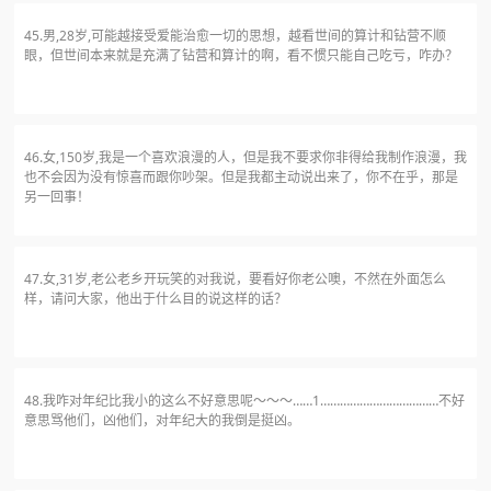
45.男,28岁,可能越接受爱能治愈一切的思想，越看世间的算计和钻营不顺
眼，但世间本来就是充满了钻营和算计的啊，看不惯只能自己吃亏，咋办？
46.女,150岁,我是一个喜欢浪漫的人，但是我不要求你非得给我制作浪漫，我
也不会因为没有惊喜而跟你吵架。但是我都主动说出来了，你不在乎，那是
另一回事！
47.女,31岁,老公老乡开玩笑的对我说，要看好你老公噢，不然在外面怎么
样，请问大家，他出于什么目的说这样的话？
48.我咋对年纪比我小的这么不好意思呢～～～……1………………………………不好
意思骂他们，凶他们，对年纪大的我倒是挺凶。