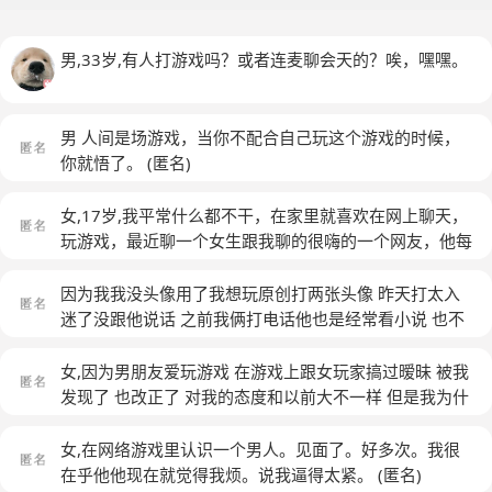
男,33岁,有人打游戏吗？或者连麦聊会天的？唉，嘿嘿。
男 人间是场游戏，当你不配合自己玩这个游戏的时候，
你就悟了。
(匿名)
女,17岁,我平常什么都不干，在家里就喜欢在网上聊天，
玩游戏，最近聊一个女生跟我聊的很嗨的一个网友，他每
天都会给我说打游戏吗？我其实什么都没有干，我只是不
想跟他打游戏，我想有自己的空间，我要不回她的话，她
因为我我没头像用了我想玩原创打两张头像 昨天打太入
就会问我你在干什么？这样的话，给我的压力很大，我真
迷了没跟他说话 之前我俩打电话他也是经常看小说 也不
的不知道，我应该回他什么？我真的好想彻底的解除这个
跟我说话 每次一吵架说的话就这样 我
(匿名)
压力，我想彻底的离开他这个圈子，该退的群都退了，什
女,因为男朋友爱玩游戏 在游戏上跟女玩家搞过暧昧 被我
么群都退了，不想赶紧解除，但是事实就是一个这么不起
发现了 也改正了 对我的态度和以前大不一样 但是我为什
眼的事情，搞得我真的好焦虑，因为他根本就没有做错什
么感觉现在跟他说话说多了就烦的慌呢 以前不这样的
(匿
么，我真的不知道该拿什么借口去删他，之前去医院检查
名)
女,在网络游戏里认识一个男人。见面了。好多次。我很
过，测试说重度焦虑，我就在想，难道是因为我的原因
在乎他他现在就觉得我烦。说我逼得太紧。
(匿名)