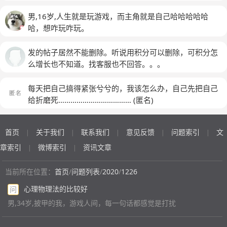
吗？我会有这种想法，这个女生她每天都来找我玩，我真
的好烦啊！，我每次做事情，我都会考虑别人的感受，所
男,16岁,人生就是玩游戏，而主角就是自己哈哈哈哈哈
以说呢，我不敢多说，我不敢跟他说，我不想跟你玩啊，
哈，想咋玩咋玩。
我想你不要总是打扰我了，这种话，但是就是因为这样，
我才不敢，我才没有任何方法断绝这个圈子，真的好想把
发的帖子居然不能删除。听说用积分可以删除，可积分怎
他们从我的世界删除掉，真的好烦啊！我知道在这个软件
么增长也不知道。找客服也不回答。。。
上大部分的都是大人，我只是一个小屁孩儿，我的事情没
有人会在意，因为我这真就是不起眼的小事，不会有人理
每天把自己搞得紧张兮兮的，我该怎么办，自己先把自己
解我，但就是这么不起眼的事情，给我的压力好大，我真
给折磨死………………………………
(匿名)
的好焦虑，我感觉受不了，我好想离开他这个圈子，我好
想让它消失在我的记忆中，真的好烦啊！如果时间可以倒
流，我可不选择跟他聊的这么近，我真的不喜欢主动的去
首页
关于我们
联系我们
意见反馈
问题索引
文
|
|
|
|
|
找人玩，或者是聊天从来都没有这么做过，我只是应和
章索引
微博索引
资讯文章
|
|
她，她每次都是主动找我玩，我从来都没有主动找他打过
什么游戏，我觉得人际交往真的太困难了，我有的时候只
当前所在位置：
首页
/
问题列表
/
2020
/
1226
是想自己玩游戏，比如说打王者，我不喜欢跟陌生人玩，
我不喜欢跟熟人玩，因为我觉得陌生人给我的感觉更好，
心理物理法的比较好
问
但是我要是不回他的消息的话，他就会看见我，为什么在
男,34岁,披甲的我，游戏人间，每一句话都感觉是打扰
玩游戏？但是不回他的消息，他就会想我这个人怎么回事
儿？是不是不想跟他玩儿？就非常的烦人，我真的只是想