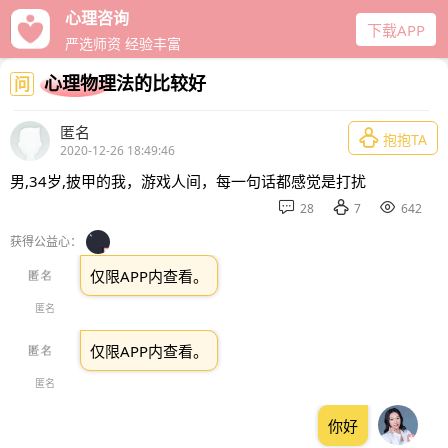
心理咨询
下载APP
严选师资 经验丰富
心理物理法的比较好
问
匿名

抱抱TA
2020-12-26 18:49:46
男,34岁,披甲的我，游戏人间，每一句话都感觉是打扰



28
7
642
获得公益心：
仅限APP内查看。
匿名
仅限APP内查看。
匿名
你好