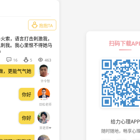

抱抱TA
导火索，语言打击刺激我，
扫码下载AP
讽刺我。我心里恨不得她马
种



16
5
463
做，更能气气她
许令智
你好
劲松老师
你好
给力心理APP
宋老师❤
随时随地，畅享心