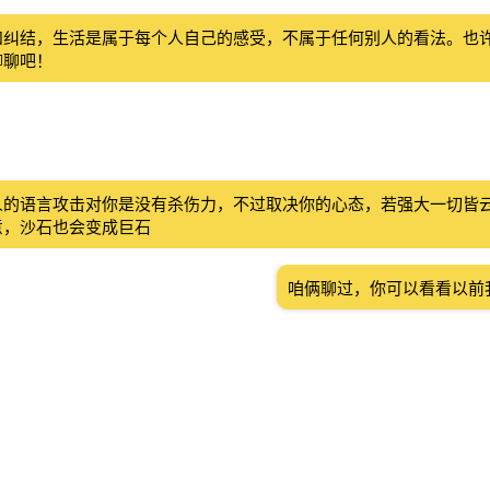
和纠结，生活是属于每个人自己的感受，不属于任何别人的看法。也
聊聊吧！
人的语言攻击对你是没有杀伤力，不过取决你的心态，若强大一切皆
意，沙石也会变成巨石
咱俩聊过，你可以看看以前