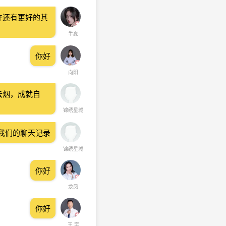
许还有更好的其
半夏
你好
向阳
云烟，成就自
锦绣星城
我们的聊天记录
锦绣星城
你好
龙凤
你好
王 宇