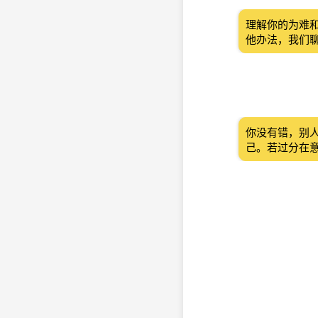
理解你的为难
他办法，我们
你没有错，别
己。若过分在