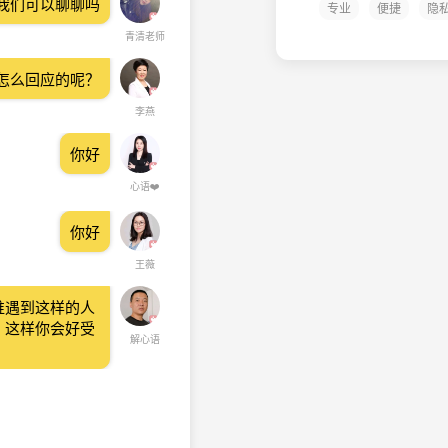
我们可以聊聊吗
专业
便捷
隐
青清老师
怎么回应的呢？
李燕
你好
心语❤️
你好
王薇
谁遇到这样的人
，这样你会好受
解心语