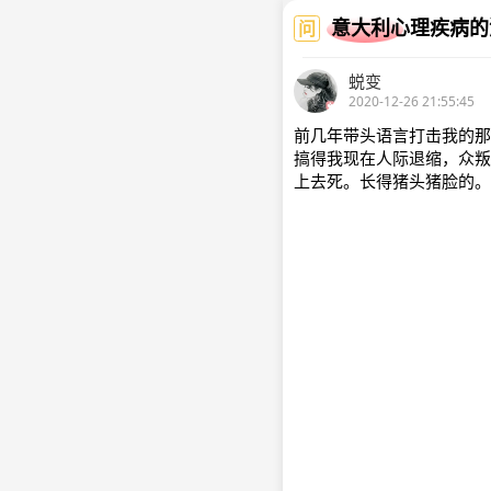
意大利心理疾病的
问
蜕变
2020-12-26 21:55:45
前几年带头语言打击我的那
搞得我现在人际退缩，众叛
上去死。长得猪头猪脸的。