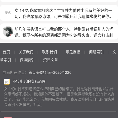
他，他还是没怪我，只是说自己很烦，真的谁都不想理，
后悔，容易被误认为没教养，但是，我是真的脾气来了控
自我的人，我也是，我可以不择手段的达到目的，我控制
就想自己安静地待几天，他总说给他点儿时间让他自己想
制不住自己，完全失去了理智
(匿名)
欲太强，他每次说分手我都会找他求他复合，甚至到了自
女,14岁,我愿意相信这个世界并为他付出我有的美好的一
明白，否则别人谁劝他都没用。又在几天以后，他开车遇
残的地步，有一次就觉得自己让他对我这么厌恶，就狂扇
切，我也愿意原谅你，可是到最后让我遍体鳞伤的是你。
到了讹人的，我知道了以后感觉他情绪太极端了，我很害
自己耳光扇的嘴唇脸眼都肿了，都起青了，还以死自杀威
我待你和世界美好如初，奈何你和世界满身荆棘。
(匿名)
怕他做什么冲动的事情，所以我就一直安慰他，他也安慰
胁他，但他却无济于事，我想改变现在的这种状态，或者
前几年带头语言打击我的那个人，特别爱背后说别人的坏
我说没事让我别担心，又说了几句之后，他就让我早点睡
走出这种状态，今年20岁在一起一年，每天都因为他说话
话。我现在所有的遭遇都是因为它的导火索，语言打击刺
觉，好好休息，我也不知道自己当时怎么了，一下子就很
不算数或者没有达到我的预期，没有给我足够的关心，我
激我，搞得我现在人际退缩，众叛亲离。我心里恨他。但
生气，感觉他是嫌我烦了，才十点多就打发我去睡觉，于
就会闹，会哭，哭了整整一年，我在上学他在工作，刚开
我没有实力扳倒她。今天碰到她，她又语言讽刺我。我心
是又骂了他一顿，他也没说话就说了一句是他不好，然后
首页
关于我们
联系我们
意见反馈
问题索引
文
始在一起不了解，但是他那时候也是每天在外面喝酒，只
|
|
|
|
|
里恨不得她马上去死。长得猪头猪脸的。整天说人长短。
就不理我了，过了一天，我跟他说话他也不理我，打电话
是那时候我没有这么强的控制欲，现在控制欲越来越严
我诅咒她嘴上长疮特别严重的那种。嘴巴烂掉的那种
章索引
微博索引
资讯文章
|
|
也不接了。他总是什么事都不跟我说，说告诉我怕我担
重，他说我管的太严，他家人都没管他这么严，我有时候
心，我确实有时候会控制不好自己的情绪，而且很容易生
会做的很极端，他让我不满生气了，我不管多晚在哪里我
当前所在位置：
首页
/
问题列表
/
2020
/
1226
气，总乱想，可是他动不动就不接电话，玩儿失踪，真的
都会跑过去打他，扇耳光，但是当时就感觉麻木了，对，
让我很没有安全感，而且我好像一谈恋爱就失去了自我一
不接电话的女孩心理
问
平常白天他工作我不去打扰他，晚上他出去喝酒我就忍不
样，还爱乱想，怀疑他是不是不喜欢我了，我该怎么办，
住想要管他，他总是说话不算数，他说我不理解他，但是
女,14岁,我不知道该怎么控制自己的情绪了，我觉得我离开他以后什
求大家勿喷，我知道是我自己有很大的问题，可是有时候
么事情都不顺心，我知道他不爱我了，但是我觉得我现在没有什么办
他欺骗了我很多次，让我现在越来越不相信他
(匿名)
脾气心情这种事，让人真的挺无奈的，我是真的想改的，
法了，我还能怎么办，我想回头去找他，我没法控制我自己的情绪总
会跟别人发脾气，抽风。
我也很珍惜我们这段感情
(匿名)