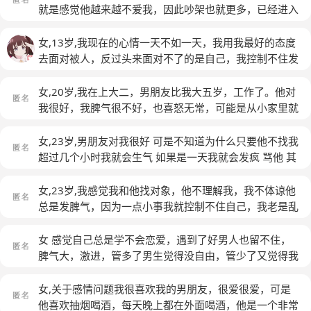
气，可是控制不住自己的脾气怎么办？好难受
(匿名)
就是感觉他越来越不爱我，因此吵架也就更多，已经进入
了一个恶性循环，该怎么办，其实我很爱他，不想分手，
怎样才能让我们和以前一样好？
(匿名)
女,13岁,我现在的心情一天不如一天，我用我最好的态度
去面对被人，反过头来面对不了的是自己，我控制不住发
脾气，我不知道我自己是怎么了，他对我的打击特别大，
我觉得一份感情我认真了，我用最好的态度就面对这一
女,20岁,我在上大二，男朋友比我大五岁，工作了。他对
切，可是最后换来的却是分手，我不知道我还要怎么去挽
我很好，我脾气很不好，也喜怒无常，可能是从小家里就
留他，一个小姑娘的出现让我知道我们的感情不堪一击，
挺惯着我的，而且很依赖别人，尤其是依赖男朋友，挺爱
就连一点挽回的资格都没有，我找他谈过，虽然说我心里
粘人的，一有什么事情不顺我的心了，我就很容易情绪激
女,23岁,男朋友对我很好 可是不知道为什么只要他不找我
特别委屈，我憋着眼泪说出来了最后一句话就是我们以后
动，所以经常因为他出差啊什么的和他吵架，但我也在慢
超过几个小时我就会生气 如果是一天我就会发疯 骂他 其
不要再联系了，我们不知道还会怎么样，我不知道我会对
慢改这些坏毛病，试着理解他。他从来没有怪过我，每次
实都不是什么大不了的事情 可是我就是控制不住自己的
那个小姑娘做什么，我也不知道我会对自己做什么，我控
都会哄我，在我自责的时候还会说是他不好，让我受委屈
情绪 有些时候会后悔 会哭 可是也并不想低头认错
(匿名)
女,23岁,我感觉我和他找对象，他不理解我，我不体谅他
制不住我自己的情绪，这也不算是低谷期，我只是觉得我
了。最近因为工作和其他很多事情，他心情很不好，很
总是发脾气，因为一点小事我就控制不住自己，我老是乱
没有了他好像失去了全世界一样，离开他我事事不顺心，
烦，觉得自己很没用，好像跌入谷底了一样，每天都没精
想，老是心里有人支配我，打他骂他，越恶毒越好
(匿名)
没有一天是圆满的，我真的特别想他，但是我又不能去找
打采，很颓废，我看到他这样一开始很努力地安慰他，哄
女 感觉自己总是学不会恋爱，遇到了好男人也留不住，
他，我只能祝福他幸福，或许这是我对他最后一次了抱
他开心，鼓励他，可是好像都没用，就在一次他又和我说
脾气大，激进，管多了男生觉得没自由，管少了又觉得我
歉，我每天自残对自己做出一些不是我该做的事情，哭来
他莫名其妙地很累，快废了的时候，我突然爆发了，有点
不爱他，总是做一些让别人误会的事，然后明明自己很爱
哭去，看着我们的照片我就特别想哭，每天晚上我都要
儿受不了他每天都这样，所以说他的话重了一些，他好像
他，他就是感受不到，我是不是心理有什么问题啊，脾气
女,关于感情问题我很喜欢我的男朋友，很爱很爱，可是
哭，哭一个晚上，眼睛会变得肿，我真的放不下
很伤心，不回我话，也不接电话，两天以后我才联系到了
上来了总是说一些气话，说重了伤害了别人，事后自己又
他喜欢抽烟喝酒，每天晚上都在外面喝酒，他是一个非常