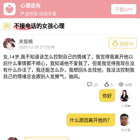
心理咨询
下载APP
严选师资 经验丰富
不接电话的女孩心理
问
关俊楠

抱抱TA
2020-12-26 21:55:06
女,14岁,我不知道该怎么控制自己的情绪了，我觉得我离开他以
后什么事情都不顺心，我知道他不爱我了，但是我觉得我现在没
有什么办法了，我还能怎么办，我想回头去找他，我没法控制我
自己的情绪总会跟别人发脾气，抽风。



21
5
470
你好
心语❤️
什么原因离开他的？
许令智