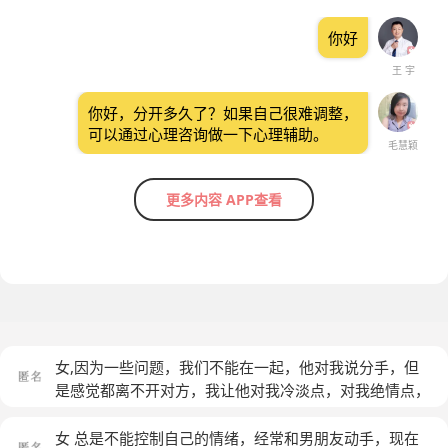
你好
王 宇
你好，分开多久了？如果自己很难调整，
可以通过心理咨询做一下心理辅助。
毛慧颖
更多内容 APP查看
女,因为一些问题，我们不能在一起，他对我说分手，但
是感觉都离不开对方，我让他对我冷淡点，对我绝情点，
然后他真这样对我的时候，我就受不了，想哭，恨他，骂
他，威胁他听我的，但是我又想放他走，不要这么孩子
女 总是不能控制自己的情绪，经常和男朋友动手，现在