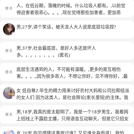
是那种自私自利，还很双标。。。她们的丑陋，可以让你
人，在低谷期，落魄的时候。什么垃圾人都有。,以前觉
颠覆三观。,,还有那些低级的垃圾男人，会把你当成不正
得迫害者很恶心。。。,现在觉得那些加害者，更加恶
经的女人看待。,因为他们自己垃圾，看别人也是跟他一
心。。。,,因为他们潜意识就是欺软怕硬的。。。,因为他
样。,,底层的垃圾人，很恶心的。。。,,虽然我没有本事，
会认为，既然别人可以欺负你，那我也欺负你。,然后就
男,27岁,讲个笑话，被天龙人大人说是底层垃圾捏?
但是我都做不出这些垃圾事出来。,因为我觉得，只要人
开始他畜牲的行为。。（得寸进尺，变本加厉）的。,,有
品好点，应该没事的。,,可是现实让我觉得自己的想法很
的更可笑，,愚蠢的把他的想法强加于人，还觉得他自己
可笑。,人品好，没有能力，没有一点用处。,,因为小人是
牛逼，别人**。,人家的事，好像他很清楚一样。。。就
男,37岁,社会最底层，是好人多还是坏人
最恶心，而且畏惧权威的有毒生物。,因为他们对待比他
跟个二百五似的。,
(匿名)
多。，，，，，，，
(匿名)
们强，就跟哈巴狗一样,他们对待不如他们的人，就装
逼，吆五喝六的。
(匿名)
底层生活遇到的人，不可能有温暖。,更多的是互相伤
害。。。,,因为很多恶人，不想让你好，见不得你好，,最
后还会把所有责任推给你。,,我一直告诫自己，不要主动
伤害别人，,不要为了利益，干一些缺德的事。,,可是我的
女 低自尊2:毕生的精力用来讨好农村大妈和公司拉帮结派
能量和实力，无法支撑我（独善其身）。,因为底层里的
的女人们 因为这类人，是社会舆论(家长里短)的主体。我
人，多数都是没有教养，没有品德的。,,恶人，不会因为
妈毕生精力和财富都用来讨好农村大妈们换取别人口中的
你善良，就不害你。,小人，不会因为你老实，就不坑你,
贤惠。我同样如此。 我老公说我:你是非常让人尊重不起
男,18岁,我真的是太聪明了，我是一个18岁男生，我看网
坏人，不会因为心软，就放过你，
(匿名)
来的人，非常卑微。你每到一个新公司领导和同事们眼前
上招线上不露脸主播，只用语音互动聊天，但是它只招女
一亮，但是很快大家就不喜欢你，并不是因为你坏，恰恰
生，这个工作可以在家干，然后呢我就买了个变声器，成
因为你不坏(除了给同事们分吃的，我就沉默，从来不参
功冒充了女孩子骗取到了这份工作
(匿名)
女,20岁,你见感情这事放过谁？又见谁全身而退！ 我怕