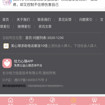
与她们排挤其他女同事，下一个被排挤的就是我） 在好
疼，却又控制不住想伤害自己
几处上班男老板对我哭穷，占我小便宜，让我私人物品拿
公司去公用、比如我电脑、我家具、让我给买烟、寄快
首页
关于我们
联系我们
意见反馈
问题索引
文
递、车加油，(因为他们没把我当正常人。他们的坏是我
|
|
|
|
|
允许的)
章索引
微博索引
资讯文章
|
|
当前所在位置：
首页
/
问题列表
/
2020
/
1230
美心理求助电话暴涨10倍
上流社会人捧人，下流社会人踩人
问
给力心理APP
免费公益心理咨询平台
长沙给力信息技术有限公司 版权所有
ICP证：湘ICP备14006375号-3