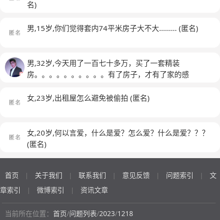
人，相处下来，我觉得他只是为了结婚而结婚，我问他他
名)
喜欢我什么，他说喜欢我脾气好，下雨没给我打过一个电
话，更别提接我了，最好笑的一次，我和他在一起看电
男,15岁,你们觉得套内74平米房子大不大.........
(匿名)
影，他朋友一直电话喊他吃饭，我说那你去吧，外面下着
雨，我说我自己回去，你去吧，别让你朋友等急了，他就
真的扔下我自己走了，我淋了一路，，他现在装修房子没
男,32岁,今天用了一百七十多万，买了一套精装
有让我看过一眼也没问过我的意见，我还要不要和他结婚
房。。。。。。。。。。有了房子，才有了家的感
呢，
(匿名)
觉。。。。。。。。
女,23岁,出租屋怎么避免被偷拍
(匿名)
女,20岁,何以言爱，什么是爱？怎么爱？什么是爱？？？
(匿名)
首页
关于我们
联系我们
意见反馈
问题索引
文
|
|
|
|
|
章索引
微博索引
资讯文章
|
|
当前所在位置：
首页
/
问题列表
/
2023
/
1218