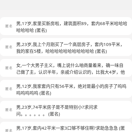
男,17岁,家里买新房啦，建筑面积89，套内68平米哈哈哈
哈哈哈哈
(匿名)
男,23岁,我上个月刚买了一个高层房子，套内109平米，
我的家在5楼，哈哈哈哈哈哈哈哈哈哈哈
(匿名)
女,一个大男子主义，嘴上说什么咱商量着来，确一味自
己做了主，认识半年，亲戚介绍认识的，比我大4岁，他
朋友都开玩笑说我是他小媳妇，我听着一点也不高兴，他
最近正忙着装修房子，我们还没互相见家长，他说他装修
男,12岁,我家套内只有56平米，绝对是最小的房子了呜呜
好房子在见家长，谈了快一年了，我妈妈问我他买的房子
呜呜呜呜呜
(匿名)
多大的，我说我不知道，我连去过都没去过，他也没让我
去过，我妈妈气的骂了我一顿，我爸妈打听了一下他买的
男,23岁,74平米房子是不是特别小?求问求
多大的房子，就在昨天我妈给我说你爸说了你结婚给你20
问。。。。。。
(匿名)
万，还有该买的都的买我妈说了好多，他有个哥哥，他的
房子是贷款买的，我不图他什么，我以为比我大几岁会疼
男,17岁,套内42平米一家3口够不够住啊?求助急急急
(匿