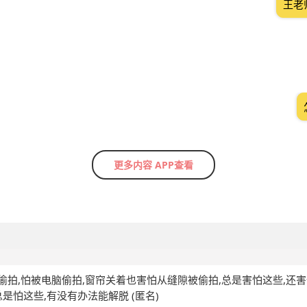
王老
更多内容 APP查看
被偷拍,怕被电脑偷拍,窗帘关着也害怕从缝隙被偷拍,总是害怕这些,还
总是怕这些,有没有办法能解脱
(匿名)