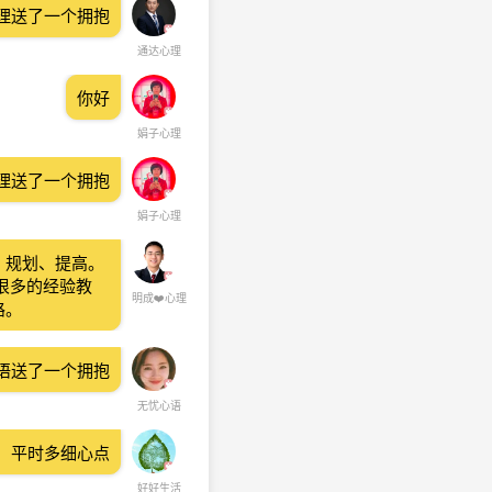
理送了一个拥抱
通达心理
你好
娟子心理
理送了一个拥抱
娟子心理
、规划、提高。
很多的经验教
明成❤️心理
路。
语送了一个拥抱
无忧心语
，平时多细心点
好好生活