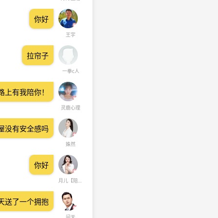
你好
王宇
拉帘子
一拳c人
路上有我陪你！
灵鹿心理
屋没有安全感吗
姝然
你好
月儿【陪伴倾听】
天送了一个拥抱
问天