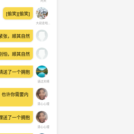
问天
[偷笑][偷笑]
大叔走啦啦啦
紧张，顺其自然
别怕，顺其自然
晴送了一个拥抱
语过天晴
，也许你需要内
清心心理
理送了一个拥抱
清心心理