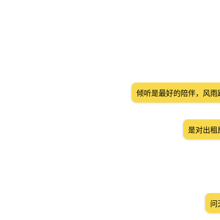
倾听是最好的陪伴，风雨
是对出租
问