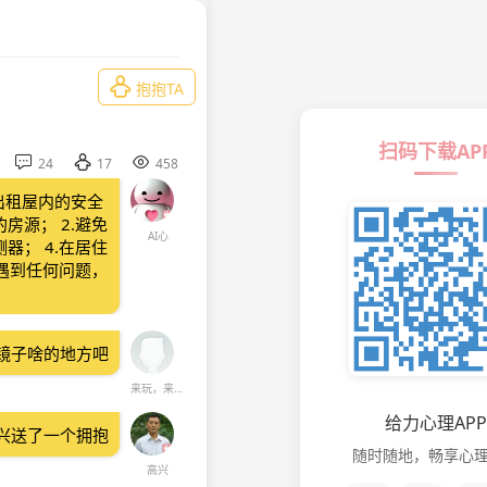

抱抱TA
扫码下载AP



24
17
458
出租屋内的安全
房源； 2.避免
AI心
器； 4.在居住
遇到任何问题，
镜子啥的地方吧
来玩，来看，来听
给力心理APP
兴送了一个拥抱
随时随地，畅享心
高兴