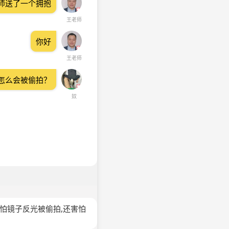
师送了一个拥抱
王老师
你好
王老师
怎么会被偷拍？
奴
害怕镜子反光被偷拍,还害怕