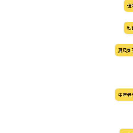
佳
秋
夏风如
中年老