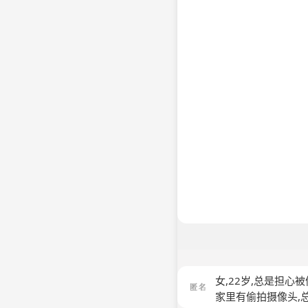
女,22岁,总是担心
家里有偷拍摄像头,