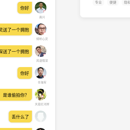
专业
便捷
隐
你好
高兴
灵送了一个拥抱
倾听心灵
深送了一个拥抱
风语情深
你好
辛海军
，是谁偷拍你？
天是红河岸
丢什么了