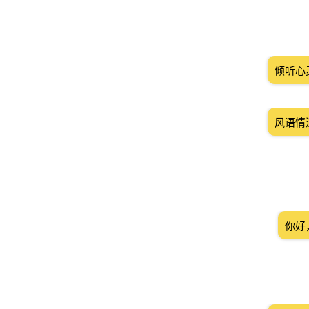
倾听心
风语情
你好