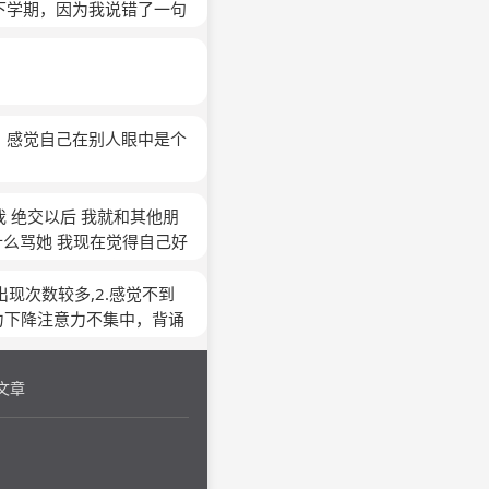
觉总是偷了她的朋友我真的
下学期，因为我说错了一句
束。第二次是因为说好一起
得我学习好，不是一个世界
名其妙给我脸色看，是因为
很绿茶（？？？） 因为我
节了好多次，才慢慢变好，
，感觉自己在别人眼中是个
明明别人只是对我说了一句
析这个人他的潜台词是什
行了积极的自我暗示，可是
 绝交以后 我就和其他朋
什么骂她 我现在觉得自己好
自己了 我是不是真的做错了
才能让心里不那么难受 我
现次数较多,2.感觉不到
力下降注意力不集中，背诵
个也可能是我脑雾导致的，
西他是画出来的，我也是，
文章
还会烦躁，经常有,6.易
碍，因为以上的情况有绝大部
，诊断一下我的怀疑是否正