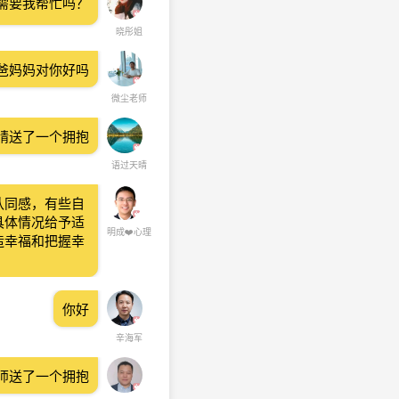
需要我帮忙吗？
晓彤姐
爸妈妈对你好吗
微尘老师
晴送了一个拥抱
语过天晴
认同感，有些自
具体情况给予适
明成❤️心理
造幸福和把握幸
你好
辛海军
师送了一个拥抱