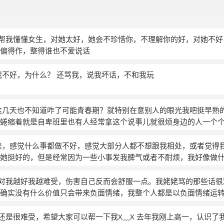
人能帮我懂懂女生，对她太好，她会不珍惜你，不理解你的好，对她不
偏得作，整得谁也不爱说话
我不好，为什么？ 还骂我，说我坏话，不和我玩
这几天也不知道咋了可能青春期？就特别在意别人的眼光我吧挺早熟
蜷缩着就是自卑班里也有人经常拿这个说事儿就很烦身边的人一个
她中度抑郁跟我玩儿的好的那个她抑郁我又是一个不会哄人不会啥
但是我知道她可能就是这个病这样多虑也就顺着她但有时候就像是
差，感觉什么事都做不好，感觉大部分人都不想跟我相处，或者觉得
不换位思考但真的有时候我不能永远站在她的角度思考问题有时候
她挺好的，但是经常因为一些小事发我脾气或者不耐烦，我好像做
受够了以前每一次吵架不管谁错都是我的错很多时候我就觉得是不
～其实我有想过不理他们，尽量做自己的事，但是又觉得这样做不
不听也不对我因为转校过去第一个朋友是她她说她把我当朋友我当
别人对我越好我越难受，伤害自己反而会舒服一点。我姥姥骂的那些话
认识了一些别的朋友但是有一次她说她说我是小偷我偷了她的朋友
确实没有什么价值只会带来负面情绪，我整个人都是以负面情绪运
说她觉得没安全感了我觉得其实我跟那些人没多熟只是认识但是被
把我在内疚中折磨死掉吗。
(匿名)
的东西现在我真的不敢再去认识跟她共同的朋友就算是跟她只说过
久，还是很难受，希望大家可以帮一下我X﹏X 去年我刚上高一，认识