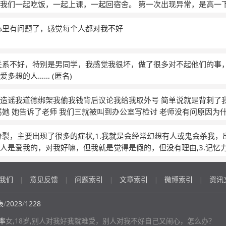
了但是我发誓我跟那个人没有通过她但我现在却还是心里不好受感
我们一起吃饭，一起上课，一起回宿舍。 第一次出现异常，是高一
办
(匿名)
们共有的朋友一起孤立我，讲真的，特别难受，后来以我先低头结
没看见她，就和别人吃饭了，她又带着别人孤立我，她和别人说觉
心里有问题了，感觉每个人都对我不好
年，一直很难受，最后又是我先低的头。第三次更是让我服气，莫
后来我在一个朋友那里听到了她骂我，因为我给别人讲题的时候声音
人，因为这个事就哭了好多次，习也学不下去，后来我自己努力调
关系不好，特别是男同学，我感觉我很坏，做了很多对不起他们的事
了。 我变得特别在意别人的感受，总是觉得别人对我带有攻击性，
爱多想的人……
(匿名)
最坏的角度去揣摩别人，日常生活和别人谈话的时候我下意识去分
思，这让我真的很困扰，我也知道这样的自己很讨厌，也对自己进
造谣我道德绑架我偷我钱背后议论我给我取外号 简单说就是背刺了我
，我该怎么办哇呜呜呜呜
(匿名)
骂她 她告诉了老师 我们三就被叫到办公室写检讨 老师没有问原因为
外表看起来也是很无辜可怜 她们都认为是我人品不好 我的错 我怀疑
好痛苦 我最讨厌霸凌者了为什么我会成为霸凌者 我只能拿刀划手臂
分裂，主要出现了很多的症状,1.我就是会经常幻想有人或鬼会杀我，出
 我是不是真的做错了
人是爱我的，对我好嘛，但我就是觉得是假的，但没有理由,3.记忆
的慢好多，而且容易忘，就是和朋友说话感觉听不进去，当然，这
些的,4.感觉世界很假，由于我本身想象力丰富嘛，就会觉得有些东
我们
意见反馈
问题索引
文章索引
微博索引
资讯
|
|
|
|
|
界隔了那么一层，出现情况较少,5.情绪会莫名高涨或是低落，有时候
友帮我诊断一下是不是精神分裂,还有一个就是我觉得自己有记忆障
表
/
2023
/
1228
这些情况我才记得的，我搜过了，对照的是这张照片里的。,帮帮我
率
女,18岁,别人对我好我就难受，别人对我不好自己又闹心，怎么办？