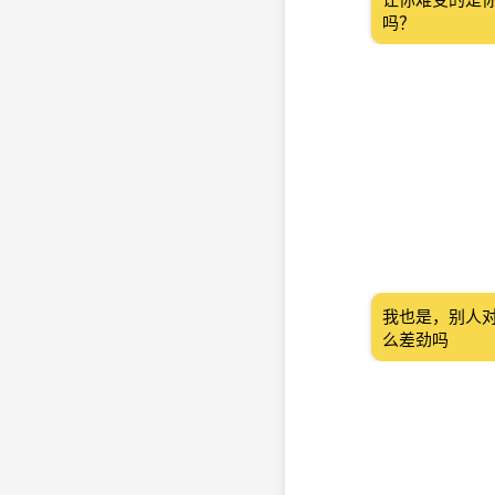
吗？
我也是，别人
么差劲吗