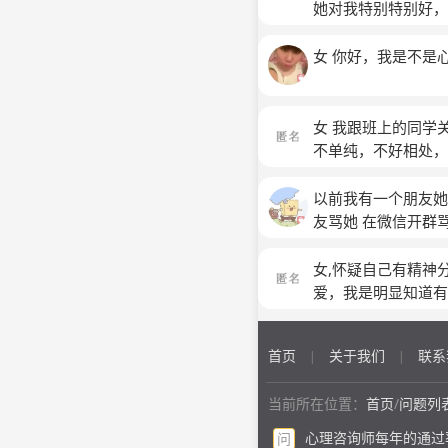
说过几句话的人认识
她对我特别特别好，
我真的不知道怎么
话，她就带着当时我
吃饭，因为人太多我
女 你好，我是不是
的人，孤立了我小半
她和别人闹矛盾了。
本人是个很情绪化的
女 我跟班上的同学
可是我发现我好像病
不单纯，不好相处，
很普通的话，我缺以
么，是不是有别的意
以前我有一个朋友她
收效甚微，家人们
友骂她 在微信开群
像霸凌者 因为她的
我现在每天想起来都
女,怀疑自己有精神
不知道 我想不出来
爱，我是明显知道有
我比较过比我朋友背
因为我本身病是有一
首页
关于我们
联系
|
|
有些情况会感觉和世
怒，易崩溃,懂的朋
当前所在位置：
首页
/
问题列
分都是因为以前有过
确
(匿名)
心理咨询师每年的通过
问