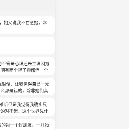
好，她又说我不在意她，本
的不管是心理还是生理因为
个吧有两个得了抑郁症一个
的人每一次他跟我说事我都
今天她又把我删了我真的有
我很傻，让我觉得自己一无
的一件小事她跟我气我去求
什么都是错的，除非她们高
是我就是错的我不能跟别人
太好，我该怎么办呢？
然也是知道吗我因为她慢慢
很难听但是我觉得我确实只
她说我因为她认识的朋友现
转的对不起。这个世界凭什
她那样一说我就觉得我就是
几句话的人我跟一个跟她也
了我的第一个好朋友，一开始