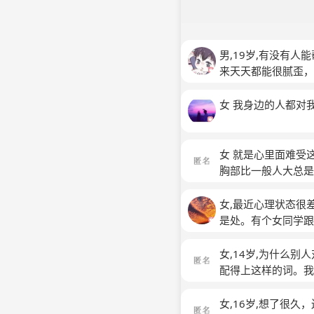
男,19岁,有没有
来天天都能很腻歪，
女 我身边的人都对
女 就是心里面难受
胸部比一般人大总是
跟我玩儿的特别好的
感觉她真的是多想了
女,最近心理状态很
时候不理解她总说我
是处。有个女同学跟
她原谅说实话有点儿
兴的时候，我很烦恼
玩儿我听她的话不对
女,14岁,为什么
跟大家熟识跟着她也
配得上这样的词。我
在我跟她们认识了她
么对我那么好，想
个小偷我居然偷别人
女,16岁,想了很