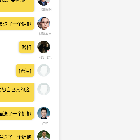
共享暖阳
灵送了一个拥抱
倾听心灵
贱相
可乐可笑
[流泪]
会想自己真的这
喵送了一个拥抱
佳喵
兴送了一个拥抱