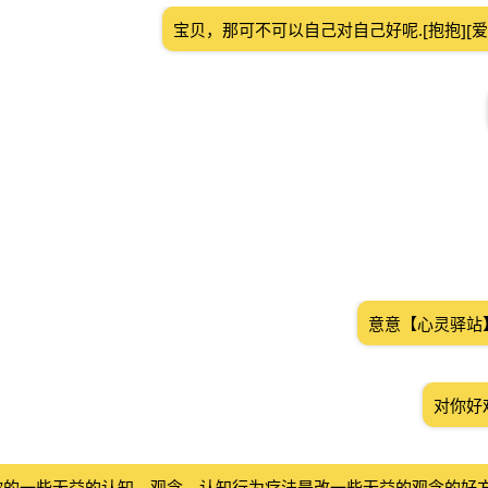
宝贝，那可不可以自己对自己好呢.[抱抱][爱心
意意【心灵驿站
对你好
你的一些无益的认知，观念。认知行为疗法是改一些无益的观念的好