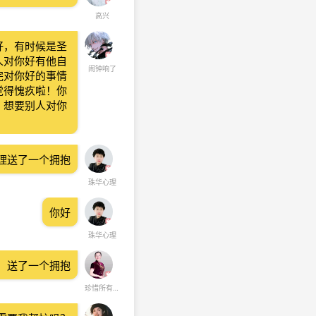
高兴
好，有时候是圣
人对你好有他自
闹钟响了
完对你好的事情
觉得愧疚啦！你
。想要别人对你
理送了一个拥抱
珠华心理
你好
珠华心理
】送了一个拥抱
珍惜所有【倾听·陪伴】