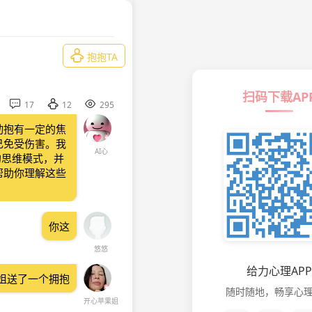

抱抱TA
扫码下载AP



17
12
295
动抱有一定的焦
己免受伤害。我
AI心
的思维模式，并
帮助你理解这些
你这
悠悠
给力心理APP
姐送了一个拥抱
随时随地，畅享心
开心苹果姐