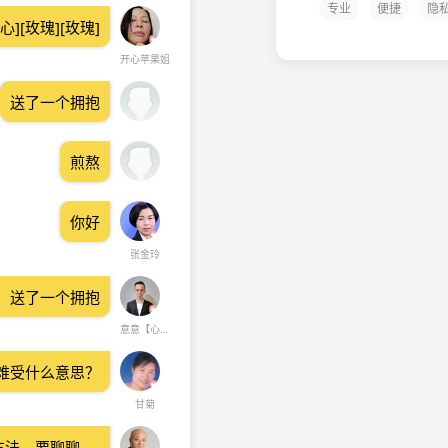
专业
便捷
隐
][玫瑰][玫瑰]
开心苹果姐
送了一个拥抱
煎熬
你好
张金玲
】送了一个拥抱
意意【心灵驿站】
难受什么意思？
甘菊
方法。要聊聊