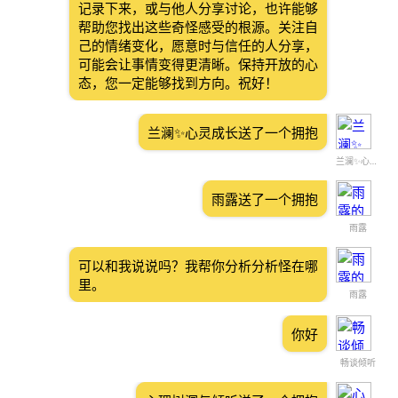
记录下来，或与他人分享讨论，也许能够
帮助您找出这些奇怪感受的根源。关注自
己的情绪变化，愿意时与信任的人分享，
可能会让事情变得更清晰。保持开放的心
态，您一定能够找到方向。祝好！
兰澜✨心灵成长送了一个拥抱
兰澜✨心灵成长
雨露送了一个拥抱
雨露
可以和我说说吗？我帮你分析分析怪在哪
里。
雨露
你好
畅谈倾听