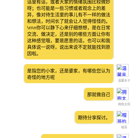
话里有话，或者大家的情绪氛围比较微妙
呀；也可能是一些习惯或者观念上的差
异，像对待生活里的事儿有不一样的做法
和想法，时间长了就会让人觉得怪怪的。
\n\n你可以静下心来仔细想想，是在日常
交流、做决定，还是别的哪些方面让你有
这种感觉哦，要是愿意的话，也可以和我
具体说一说呀，说出来说不定就能找到原
因啦。
是指您的小家，还是婆家，有哪些您认为
奇怪的地方呢
温馨亲子
那就做自己
拥抱太阳
期待分享探讨。
帽哥