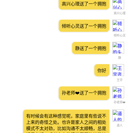
高兴心理送了一个拥抱
高兴心理
倾听心灵送了一个拥抱
倾听心灵
静送了一个拥抱
静
你好
王宇
孙老师❤️送了一个拥抱
孙老师❤️
有时候会有这种感觉呢，家庭里有些说不
上来的奇怪之处。也许是家人之间的相处
道人
模式不太对劲，比如沟通不太顺畅，总是