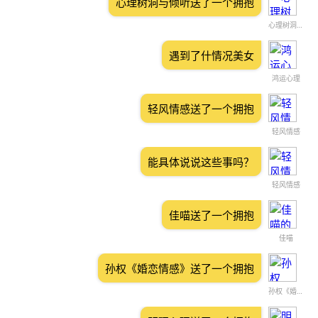
心理树洞与倾听送了一个拥抱
心理树洞与倾听
遇到了什情况美女
鸿运心理
轻风情感送了一个拥抱
轻风情感
能具体说说这些事吗？
轻风情感
佳喵送了一个拥抱
佳喵
孙权《婚恋情感》送了一个拥抱
孙权《婚恋情感》