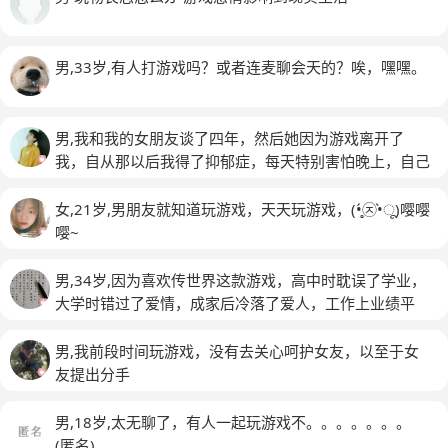
男,33岁,有人打游戏吗？或者连麦聊会天的？唉，嘿嘿。
男,我和我的女朋友谈了四年，然后她因为游戏离开了
我，自从那以后我得了抑郁症，每天特别害怕晚上，自己
特别孤独
女,21岁,男朋友就知道玩游戏，天天玩游戏，(•̥́㉨•̀ू)嘤嘤
嘤~
男,34岁,因为喜欢传世界这款游戏，高中时耽误了学业，
大学时错过了爱情，成家后冷落了爱人，工作上业绩平
平。到现在我依然深深地迷恋这款玩法单一、画面粗糙的
老游戏。十几年来看着角色用千篇一律的技能打着重复的
男,我前段时间玩游戏，没有去关心呵护女友，以至于女
怪物就觉得无比心安，不会枯燥也不觉得厌烦。我这算不
友提出分手
算种另类的恋物癖？
男,18岁,太无聊了，有人一起玩游戏不。。。。。。。
(匿名)