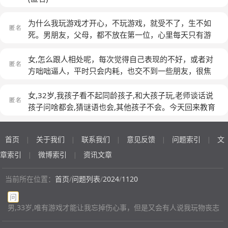
为什么我玩游戏才开心，不玩游戏，就受不了，生不如
死。男朋友，父母，都不放在第一位，心里每天只有游
戏，搞不懂，自己控制不住，一玩起来，什么都忘了。
(匿名)
女,怎么跟人相处呢，每次觉得自己表现的不好，或者对
方咄咄逼人，平时只会内耗，也交不到一些朋友，很焦
虑，怎么办
(匿名)
女,32岁,我孩子看不起同龄孩子,和大孩子玩,老师谈话说
孩子问啥都会,猜谜语也会,其他孩子不会。今天回来教育
孩子尊重同学。去了好好学习,跟孩子坐在长椅上聊了一
会儿。这是我们母子俩共同的成长。这辈子孩子可能记得
首页
关于我们
联系我们
意见反馈
问题索引
文
|
|
|
|
|
今天的谈话了。（眼里有人，心里有爱）
(匿名)
章索引
微博索引
资讯文章
|
|
当前所在位置：
首页
/
问题列表
/
2024
/
1120
问
男,33岁,唯有游戏才能让我忘掉伤心事，但是又会有人说我玩物丧志