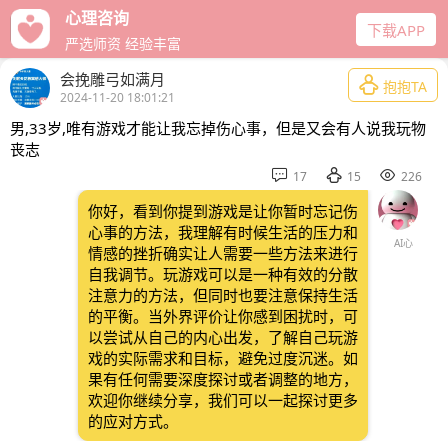
心理咨询
下载APP
严选师资 经验丰富
会挽雕弓如满月

抱抱TA
2024-11-20 18:01:21
男,33岁,唯有游戏才能让我忘掉伤心事，但是又会有人说我玩物
丧志



17
15
226
你好，看到你提到游戏是让你暂时忘记伤
心事的方法，我理解有时候生活的压力和
AI心
情感的挫折确实让人需要一些方法来进行
自我调节。玩游戏可以是一种有效的分散
注意力的方法，但同时也要注意保持生活
的平衡。当外界评价让你感到困扰时，可
以尝试从自己的内心出发，了解自己玩游
戏的实际需求和目标，避免过度沉迷。如
果有任何需要深度探讨或者调整的地方，
欢迎你继续分享，我们可以一起探讨更多
的应对方式。