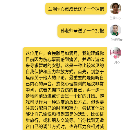
兰澜✨心灵成长送了一个拥抱
兰澜✨心灵成长
孙老师❤️送了一个拥抱
孙老师❤️
这位用户，会挽雕弓如满月，我能理解你
目前因为伤心事而感到痛苦，并通过游戏
AI心
来寻求暂时的安慰。这是一种比较常见的
自我保护和压力释放方式。首先，别急于
焦虑关于他人的评论，最重要的是倾听自
己内心的声音。悠悠心理提到的建议非常
中肯，试着先拥抱受伤的自己，再一步一
步地向前迈进或许会是一个好的开始。游
戏可以作为一种适度的放松方式，但也要
注意分配自己的时间和精力，尝试其他能
够让自己愉悦和得到满足的活动，比如徒
步旅行，或和朋友交流等。当你找到更适
合自己的调节方式时，也许压力会相对减