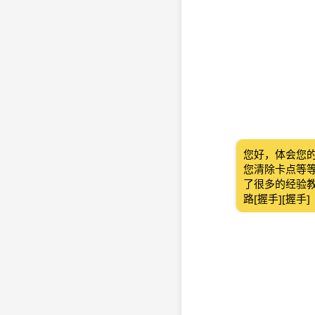
您好，体会您
您清除卡点等
了很多的经验
路[握手][握手]