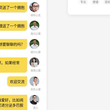
专业
便捷
隐
灵送了一个拥抱
倾听心灵
理送了一个拥抱
高兴心理
想要聊聊的吗？
高兴心理
好。如果经常
悠悠心理
欢迎交流
欣升心理
趣爱好，比如阅
促进分泌多巴胺
道人