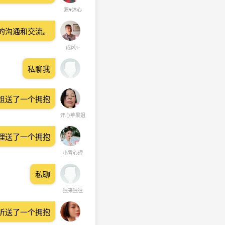
源♥沐心
的沟通和交流。
成风✨
私聊我
姐送了一个拥抱
开心苹果姐
理送了一个拥抱
小雪心理
私聊
独来独往
听送了一个拥抱