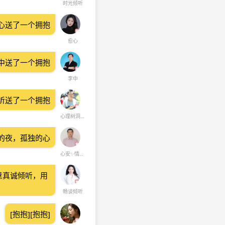
时光倾听
心送了一个拥抱
愈心
中送了一个拥抱
李中
听送了一个拥抱
心理树洞与倾听
的夜，孤独的心
心安✨情绪情感
意真诚倾听，用
畅谈倾听
[抱抱][抱抱]