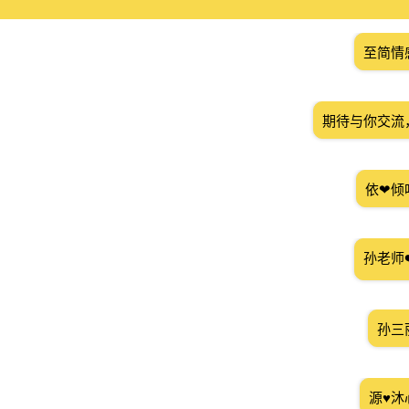
至简情
期待与你交流
依❤倾
孙老师
孙三
源♥沐