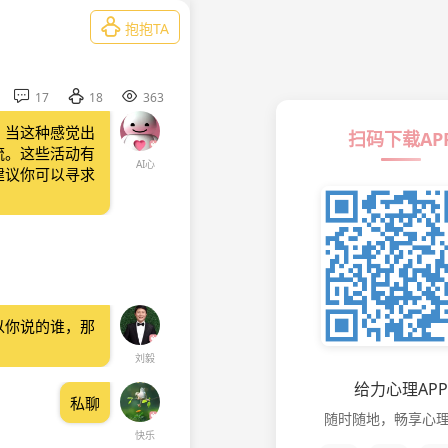

抱抱TA



17
18
363
。当这种感觉出
扫码下载AP
流。这些活动有
AI心
建议你可以寻求
以你说的谁，那
刘毅
给力心理APP
私聊
随时随地，畅享心
快乐