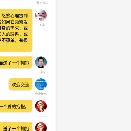
那又怎样
。悠悠心理提到
是如果它频繁发
AI心
自身的需求，或
家人的联系，或
并不孤单，有很
喵送了一个拥抱
佳喵
欢迎交流
会挽雕弓如满月
一个爱的抱抱。
。。。。
。送了一个拥抱