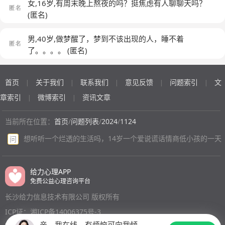
家，哪怕不在一个屋子里面知道这个家里面除了我以为还
的玩的，我没有，没有零花钱，没有东西玩，唯一的朋友
女,16岁,有周末晚上熬夜的吗？挺焦虑有人聊聊天吗？
以我写完作业之后，故意写错了一道。果然，老师又关注
有别的活着的人我就感到很安心，我知道自己有有一点不
还被我爸说成绩这么差怎么和这些人交朋友。小孩子嘛，
(匿名)
我了，我还看了马小跳，发现马小跳，拥有爸爸妈妈的
喜欢一个人呆在家里因为从小父母每天在公司上班都很忙
都是有惰性的，我只想玩，他打我，骂我，所以说我千方
爱，如果我变成了马小跳那样，那时候也可以拥有爸爸妈
基本上回家都很晚小时候都是自己一个人在空大空大的房
百计的想去玩，他每见到一次就打我一次，开始是在家里
男,40岁,做梦醒了，梦到不该出现的人，睡不着
妈的爱。于是我努力的学马小跳。从一个几乎没有缺点的
子间里面睡觉，第2天早上一醒最多就和他们见一面，真
打，后来在大街上打我骂我，路人都看过来，我感到很社
了。。。。
(匿名)
我，变成一个浑身缺点的人，被别人说，对别人说成绩大
的是上两句话他们就又去公司上班，感觉自己的童年没有
死，没有一丝的愧疚，只有恨，甚至到了后来在同学面前
下降，不好好学习。可是我那时都没有那后悔，因为我觉
父母的陪伴很空虚，与自己小时候也不是太爱说话朋友不
打我骂我，我在同学们面前根本抬不起头，别人都不愿意
得我变成马小跳那样，就能拥有他那一切。我开始从一个
是很多，常被同学们当空气一样，也可能因为我自己的原
首页
关于我们
联系我们
意见反馈
问题索引
文
和我交朋友，性格也越来越内敛。他越是打我，我就越不
|
|
|
|
|
内向腼腆的人变得装开郎装不在意装漫不经心装马虎。可
因便不太说话也不太交朋友，我从来不叛逆也不和一些不
想去学，只想着怎么把自己玩痛快了，玩舒服了，因为世
章索引
微博索引
资讯文章
|
|
是有些习惯，装着装着就成真的了。但是开心却成不了
三不四的人玩，但是就是不喜欢和一些同龄人玩耍反正也
界上没有人给我快乐，只有游戏可以给短暂的快乐，小学
真。我成功的微小学以前喜欢我的老师，讨厌上谁会喜欢
没有朋友，我觉得世界上没有一个人是懂我的但是我仍渴
成绩也越来越差。勉强考到一个一般的学校，但是因为名
当前所在位置：
首页
/
问题列表
/
2024
/
1124
一个伤口，不认真听一下，不写作业，又很爱调皮捣蛋的
望找到一个知己，哪怕知道这个世界上的没有一个是善良
额满了去不了，于是就去了一所比较差的学校，初一上学
人了。尤其是女孩子，上午确实有点小聪明，考上了一个
想听听一个烂透的生活吗，14岁一个爱说谎话情商低小孩的一天
的人，是小孩子他们都会有一些心机之类的所以我从来不
问
期我也许是开了窍吧，成绩考的还好，我爸也不怎么打我
不错的初中。上初中的我拥有这些坏习惯。也被那些老师
愿意和人接触因为害怕受伤，反正我自己也不是一个好人
了，但是我每次考到好成绩的时候他也只会哦一声，然后
讨厌。我现在已经没力气装了，也没了自我。做不回三年
我并不会有所谓的同情心仿佛早已看哦这个世界很多不公
象征的买点所谓的奖励，根本没有真正鼓励过我，也不会
级时的那个天真的我。我不止一次怀疑我有心理疾病，时
给力心理APP
平的事情，一些让人讨厌的事并不是所谓还是那种小孩子
认可我，下学期我于是就直接摆烂了吧，成绩也是滑的相
不时的想自杀，离开这个世界。我真的很可笑，如果能回
免费公益心理咨询平台
了们的讨厌的事而是一些社会上没有良心让人不会再表面
当明显，呵，成绩下跌他又这么关心，好成绩他从来不关
到三年级的时候，我情愿不看马小跳这本书。书写的很
上说出来的一些潜规则之类的事情所以我的心早就冷了，
长沙给力信息技术有限公司 版权所有
心，他又骂了我一顿，但没有打。初二可能是骂醒了吧，
好，只是我理解错了，我要继续做那个天真无邪的我那时
小时候父母都很难所以说把我扔到小饭桌但是在那里并没
我第一次真真正正的认真听课，下课也不到处逛，就在课
ICP证：湘ICP备14006375号-3
一切都还可以改变，只要我一直那样下去，人生可能很美
有什么朋友他们一般都把我当成那种特别清高的人把我当
桌上内卷，卷完了吧成绩挺好，他呢还是这样，一点鼓励
亲，我在线，有烦恼可向我倾