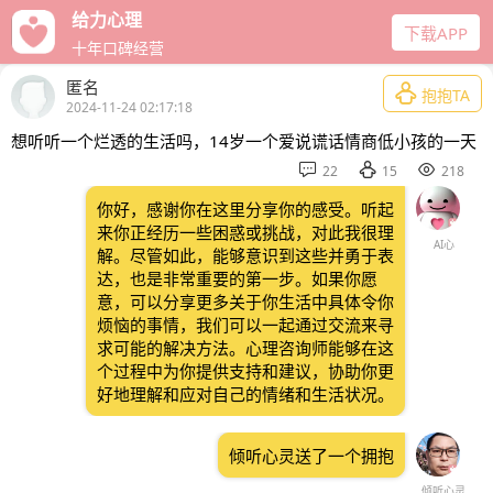
给力心理
下载APP
十年口碑经营
匿名

抱抱TA
2024-11-24 02:17:18
想听听一个烂透的生活吗，14岁一个爱说谎话情商低小孩的一天



22
15
218
你好，感谢你在这里分享你的感受。听起
来你正经历一些困惑或挑战，对此我很理
AI心
解。尽管如此，能够意识到这些并勇于表
达，也是非常重要的第一步。如果你愿
意，可以分享更多关于你生活中具体令你
烦恼的事情，我们可以一起通过交流来寻
求可能的解决方法。心理咨询师能够在这
个过程中为你提供支持和建议，协助你更
好地理解和应对自己的情绪和生活状况。
倾听心灵送了一个拥抱
倾听心灵