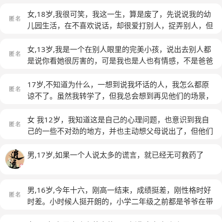
女,18岁,我很可笑，我这一生，算是废了，先说说我的幼
儿园生活，在不喜欢说话，却很爱打别人，捉弄别人，但
是有一个男孩子呢，他和我一样，我想了个法子，诬陷
他，把他赶出了幼儿园，幼儿园园长让他转学。我的小学
女,13岁,我是一个在别人眼里的完美小孩，说出去别人都
呢，前三年级的挺听话，挺乖巧文静，很单纯可爱，不会
是说你看她很厉害的，可是我也是人也有情感，不是爸爸
隐藏情绪，学习也超级好，但是呢，谁又能想到？那个乖
妈妈的提线木偶，家里因为没按着他们的想法走，天天讲
巧的女生回到家里，却是不被关注的那个，爸爸妈妈威胁
我，一直持续了一年，在这一年里没有动手，可是语言攻
17岁,不知道为什么，一想到说我坏话的人，我怎么都原
我说如果不干这个的话，因为我不太喜欢打扫房间，就跟
击比身体攻击更难受更累，一年里有割腕，有在楼顶想要
谅不了。虽然我转学了，但我总会想到再见他们的场景，
老师说我不喜欢打扫房间，我很懒。那时候的我挺单纯。
轻生的想法，可心里总是有很重的负罪感，总是感觉自己
被迫与他们合作的场景，十分难受
(匿名)
一心只想得到老师和父母喜欢，也确实得到了老师的喜
死了会带给人很大的麻烦，我不想为谁带来麻烦和不快，
女 我12岁，我知道这是自己的心理问题，也意识到我自
欢。可是，父母的爱被分了，分了一大半给弟弟。在弟弟
所以我在大家面前都是一副搞笑的样子，就是不愿意带来
己的一些不对劲的地方，并也主动想父母说出了，但他们
还是婴儿的时候，我想着好好的对他。可是我一靠近他，
不快乐，我开始朋友越来越少，不愿意再交朋友，害怕别
并不则么相信我，说我这是在家闷的久拉，（我马上就小
他就哭，然后妈妈就会过来训斥我。我渐渐开始讨厌他。
人与我对话，我如果没有来到过这个世界或许永远不会有
学毕业了但不知道为什么在大概1个月前我就一直呆在家
男,17岁,如果一个人说太多的谎言，就已经无可救药了
在我三年级的时候，奶奶买了好多好多的零食，都给弟弟
人因为我带来不快吧
(匿名)
里不想上学不想和任何人说话只是和家人说一些）每天心
吃了，我想吃，表达出我的意愿，不惜一切代价想吃。被
情都特别的不好脾气特别的暴躁，经常和父母吵架有一方
说和小孩子的争吃的不懂事。那时候我也很小，才三年
面原因是因为他们工作上的事情每天下班回来他们两个都
男,16岁,今年十六，刚高一结束，成绩挺差，刚性格时好
级，到了四年级，意外的看了一本淘气包马小跳，也因为
在吵架，自己听得多了也就跟着心情不好了，他们每天回
时差。小时候人挺开朗的，小学二年级之前都是爷爷在带
老师没有以前那么爱夸我，我想办法引起老师的注意力。
来都很晚，但我从来不敢一个人睡觉每天都在等他们回
我，二年级我爸爸从外地回来监管我，管的很严，别人有
我注意到，如果作业写错了一道题老师就会注意到你。所