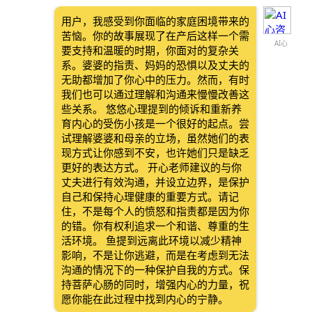
用户，我感受到你面临的家庭困境带来的
苦恼。你的故事展现了在产后这样一个需
AI心
要支持和温暖的时期，你面对的复杂关
系。婆婆的指责、妈妈的恐惧以及丈夫的
无助都增加了你心中的压力。然而，有时
我们也可以通过理解和沟通来慢慢改善这
些关系。 悠悠心理提到的倾诉和重新养
育内心的受伤小孩是一个很好的起点。尝
试理解婆婆和母亲的立场，虽然她们的表
现方式让你感到不安，也许她们只是缺乏
更好的表达方式。 开心老师建议的与你
丈夫进行有效沟通，并设立边界，是保护
自己和保持心理健康的重要方式。请记
住，不是每个人的愤怒和指责都是因为你
的错。你有权利追求一个和谐、尊重的生
活环境。 鱼提到远离此环境以减少精神
影响，不是让你逃避，而是在考虑到无法
沟通的情况下的一种保护自我的方式。保
持菩萨心肠的同时，增强内心的力量，祝
愿你能在此过程中找到内心的宁静。