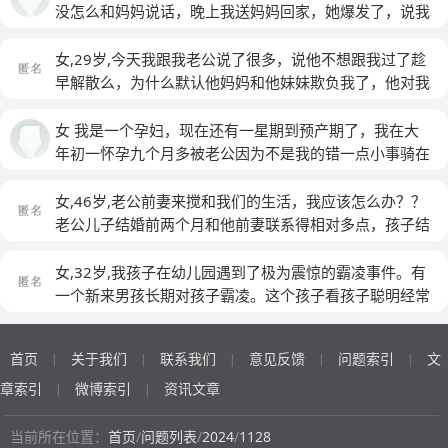
时候攻击我的语言，我逐渐回过味来，除了跟我性格不合
复。只要我在这个房子里多住一天，他们那种怨恨就永远
的这些钱”……他又狠狠地攻击我，又说我曾在20年前的时
有爆发。到家以后，我丈夫疯狂地跟我打架到半夜，疯狂
没怎么和妈妈说话，晚上我送妈妈回家，她爆发了，说我
以外，还有就是替他妹妹报仇（也许他自己也没意识到自
都不会消散，。所以说嘛，吃亏是福，。你表面上赢了，
候多次辱骂他，还拿手指着我，还拍桌子增加他说话的威
地殴打我养的动物。前年的时候，我丈夫那个时候还没有
不关心她，只和老公好，说我心恨，还到我家吃饭的时
己的动机）。我愚蠢的是：其实本来自己也没有什么高的
但是说不定要为此付出巨大的代价。
(匿名)
力，扬着胳膊大声地攻击我，还说父母和孩子断绝关系的
很坚决，那次我丈夫破天荒地允许我跟孩子不去我婆婆那
候，当着我婆婆，老公的面说养儿女没用，活着没意思，
女,29岁,今天我跟我老公说了很多，说他不想跟我过了趁
赚钱能力，而且“女人结婚后本来就是要矮一头的”，因为
都很多……吵嚷了很多句，但是我明显占下风……最后我拿
里吃饭——（我丈夫改嫁了二十五年的妈）。但是当天晚
然后要我送她回家，然后就责备我怎么怎么不孝，她待我
早解散么，为什么默认他妈妈和他妹妹欺负我了，他对我
传统的婚嫁都是女人嫁到男人那个家嘛。虽然现在男女平
上我的东西、抱起孩子走了。回来的路上我眼里含着泪，
上，我婆婆肯定给她儿子脸色看了。从那以后，我丈夫的
如何如何好！我就气的，本来不想说的，因为说了她也不
不满意早点解决么，为什么一直家里数落我不好，外面让
等了，表面上男女都是独立个体，无所谓谁依附谁，但是
过后想起他说的那些伤人至深的话，我感觉到心脏的位置
态度变得无比得坚决，要求必须带着孩子去他那个改嫁了
会理解，不会关心你。但是我还是说了，说了我前二十年
别人欺负我。这样做对他有啥好处了。我说一个剖腹产产
女 我是一个孕妇，现在还有一星期到预产期了，我在大
封建残留的意识还是认为女人是弱势的那方。然后呢，我
疼痛。我父亲往往会说：“人在生气的时候说的话是不能
二十五年的妈那里去吃饭。我丈夫很向着他那个改嫁了25
遭受的事。她就缓和些了，睡了一觉起来，她又说我伤了
妇月子还没出为你家生下一个男婴，你父母扑进来欺负我
年初一怀孕九个月多被老公因为不是我的错一点小事骑在
愚蠢的点在于：婚前就跟人家的妹妹和母亲搞得不愉快，
算数的”……他不要求他自己、不控制他自己的情绪和行
年的妈，他妈在他五岁的时候就丢下他独自改嫁了，他竟
她的心，她那时年轻，自己撑着这个家。我说你女儿手臂
辱骂攻击我你不但默认还长期跟他门跟前讨好卖我，自己
我肚子上打我一拳，打的我嘴里冒血。 他平时对我不
等结了婚以后，还能有自己的好果子吃吗？我知道我这一
为，反而要求别人不要记恨他。如果别人记恨他，那就是
然还是那么向着他妈，而且还特别向着他妹妹。我丈夫对
上烫了一个大巴，有母亲是四年之后才看见的吗？只只知
老婆寒心吗，远嫁到外地没爹没妈老公也这样对自己，除
错，我们在一起五年家暴总共三次。 我妈妈一直教他和
女,46岁,老公前妻来搅和我们的生活，我应该怎么办？？
切是我报应。可是我委屈的是：这报应也太翻倍了吧！就
别人小心眼、不孝顺。那天他攻击了我很多、很多句。他
待孩子比对待我要好1000倍。我丈夫对我很不好。。婚
道一直说对我怎么怎么好，对就知道给钱，她怎么怎么没
了一个孩子将来孩子也离婚被抢走还有什么活路了。从结
我装病装可怜说我心软一定会原谅他，他求了我几天，哭
老公儿子结婚前两个月和他前妻联系得相对多点，孩子结
算要报复我，我至于多次被打，而且导致自己养的动物受
发起脾气、骂起人来是很伤人的，因为他曾经得过很严重
前我经常在他面前肆无忌惮，他出于各种各样的原因忍
错，为什么我说了那么多，怎么不关心关心我受伤的心
果三四年来一直数落我看不顺眼早点离么！有解决办法为
了打了自己。他说他戒烟以表决心，说以后绝对不会在打
完婚后，因为我不高兴，已经把她所有联系方式拉黑
连累，导致鸟爪子断掉，狗眼睛里有血丝吗？！这报应也
的精神分裂症，还拿刀砍伤了我家亲戚。所以他的潜在危
我，。婚后，他终于暴露出了他的真面目，疯狂地欺辱
呢！只知道说是我老公使的坏，总是逼我
啥要拖着。他今天一句话不说。唉！估计全明白了！
(匿
我。我和他结婚就什么都没有我只问了他一句话你以后会
了！！但她前妻变着法的发抖音！！比如说，感谢你这么
女,32岁,我孩子在幼儿园遇到了极为震惊的霸凌事件。有
太厉害了吧（我又没打他妹妹和母亲）。直到现在，我婆
险性很高，而我竟然把他当成一个正常人来看待。一开始
我。。我们两个人在婚姻里的地位不平等，他动不动就说
名)
打我吗？他说不会。我对我妈妈也很伤心，我被打，妈妈
多年的关心，谢谢你今天中午的火烧！其实中午我和老公
一个新来男孩长期对孩子霸凌。这个孩子看孩子聪明经常
婆依然对我心怀怨恨
(匿名)
我在说我妈对我的亏欠、我妈怎样欺辱我的，没想到不知
这是他的地盘，他说金钱的大头是他赚的，他拥有绝对的
并没有心疼我一句，也没有关心我一句，也没有可怜我。
在一起。又比如说，靠不住吧？来了又走了，留了一
表现好被老师夸奖。就折磨孩子。孩子拼好的玩具他故意
怎的，我父亲又卷了进来。他的攻击别人的能量是很强烈
话语权，动不动就赶我走。。我在婚姻里很受气。。我丈
一直在说中间话。我宁愿离婚什么都放弃。毁了生活也愿
窝！！当时我们也是在一起的！！我现在被她弄的神经病
弄乱耍赖,孩子动手打他,那个孩子告状老师先打他,老师教
的，因为他可以归属于高智商人群，高智商人群作起恶
夫言而无信，出尔反尔，先斩后奏，强制执行，用暴力来
首页
关于我们
联系我们
意见反馈
问题索引
文
意。但是我还是给了他一次机会。他说他用戒烟来表示决
|
|
|
|
|
了！我知道，她想破坏我们！！老公也很生气，我生气了
训孩子。这个孩子自己弄坏自己拼图,让孩子去帮他收拾,
来，比低智商人群的攻击性更强得多。我声嘶力竭地跟他
压制别人
(匿名)
心。一根也不抽。我说行，（给他一个机会，也给没生孩
就朝着老公发脾气，他也很无奈，说要不就打电话骂
不收拾威胁孩子,孩子帮他收拾他偷悄悄告诉老师说孩子
章索引
微博索引
资讯文章
|
|
嚷，他几十、上百倍地还击我，他狠狠地攻击我
(匿名)
子一个家）你要真能把烟戒了，我就原谅你。 后来一直
她？？我应该怎么办！？？
(匿名)
弄坏了帮他拼好,威胁孩子告诉老师实话就打孩子,经常打
平静过我还是时常想起他骑在我肚子上打我的场景。没有
孩子。这个孩子也用同样套路对待其他孩子,孩子不想受
当前所在位置：
首页
/
问题列表
/
2024
/
1128