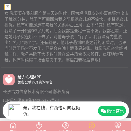
人关心我。 呵呵。我是离异家庭，每当想起来，就会格
他欺负,他在私下没人情况欺负孩子。班里只有一个大孩
问
外想念我的父亲。父亲母亲从我小打到大，我妈妈就是被
子不被他欺负,但这个孩子在大孩子不在情况下欺负孩
女,我婆婆在我剖腹产第三天的时候，因为鸡毛蒜皮的小事疯狂地攻击
打惯了的。忍惯了。所以我挨打她根本无动于衷，只怕我
子。这个孩子说他妈妈教他打孩子,说来我家打我和我老
了我20分钟，除了有可能因为我之前跟她女儿的不愉快，她替她女儿
不原谅他，毁了生活。还教他装病说我心软一定会原谅
公,食物什么(类似偷食物)我这样理解的。并且威胁孩子一
报仇。还有可能是想在与我的关系中占上风，立下马威！还有就是：
当时我就想着离开这里，清净。 我带着妈妈结婚，妈妈
百天不让孩子回家。(孩子与家庭关系链接)长期受这样威
我除了一开始解释了几句，后面我都是全程一言不发。我都忍着，还
没有房子没有存款跟着我最起码有温暖的房子住，她每次
胁,我这两天打热线,遇到一个经验丰富教育部老师,帮我跟
是她儿子实在听不下去了，对他母亲说：“行了”。我就没有力量说
都特别伤我心，一生气就会说跟着你操不完的心，嫌弃
出：“行了”两个字。还有就是，他儿子遇到跟我之前的矛盾时，也许
孩子聊天,挖出来这些震惊信息。孩子找其他孩子合起来
当时碍于场合不发作，但是会在晚上跟我算总账。就像我母亲曾经对
我。我有什么委屈都不能和她说。在母亲那里，我永远得
对付这个叫马恒的孩子,这是孩子就一个个孩子打回去。
我一样，我母亲除了大多数时候在公共场合多次殴打、疯狂地辱骂
不到安慰和拥抱。 再说我老公，说戒烟我就信了，我以
威胁他们,没人敢帮孩子。孩子半年发现不对,一直辗转幼
我，也有时候碍于场合隐忍下来，事后跟我秋后算账！
为打我和戒烟，他会戒烟表示决心。我以为他真的做到。
儿园门口徘徊,那天回头突然告诉我,妈妈,我想你。我才感
事后我闻到烟味，他都说是朋友抽的味儿。。。就在今
觉到这是孩子幼儿园最后一颗稻草没了,在向我求救。我
天，我又闻到了，我就去掏了他的兜子，一盒烟里面只剩
这两天一直打热线电话求助,不见效,昨天那个老师给了我
给力心理APP
下一根了。他承认了，我特别伤心。如果换作平时让他戒
免费公益心理咨询平台
两个小时时间,帮助孩子表达出来,才意识到事情严重震惊
烟他没有，我根本不会伤心。我对他的最后一丝信任已经
我三观。心里老师叫我不要和对方家长交谈,因为不确定
长沙给力信息技术有限公司 版权所有
没有了，我关着门，不让他进，我说你们去旧家住吧，让
对方父母是个什么样的人,有手段。叫我通过老师打听对
ICP证：湘ICP备14006375号-3
我安静安静，这时候我还有七天到预产期。然后我微信和
方父母。然后我把事情给孩子年轻女老师讲了。女老师非
亲，我在线，有烦恼可向我倾
我妈讲了，因为她一会儿回来还是会知道不如提前说清
常震惊。我要求看监控,女老师说监控很难,得申请。她们
微信咨询
诉。
楚。结果她还是不理解。回来了看我锁门没开，他就假装
三个老师商量一下。教育部热线说开这个热线初衷就是挖
要跳楼看我。我妈就说你看他要跳过去，我把门打开，他
掘更多有价值信息,为孩子心里健康保驾护航。我有十一
就刚在门口，我就打了他胸口几拳。然后我妈就坐了地上
年心里咨询经验。通过你成长了自己,也是孩子经常跟我