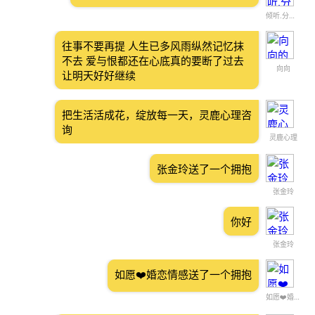
倾听.分析.解答。男老师
往事不要再提 人生已多风雨纵然记忆抹
不去 爱与恨都还在心底真的要断了过去
向向
让明天好好继续
把生活活成花，绽放每一天，灵鹿心理咨
询
灵鹿心理
张金玲送了一个拥抱
张金玲
你好
张金玲
如愿❤️婚恋情感送了一个拥抱
如愿❤️婚恋情感