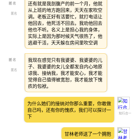
还有就是我剖腹产的前一个月，他就
从上班的地方跑回来，天天在家吹空
匿名
调。老板正好有活要忙，就打电话让
他回去，他死活不回去。我劝他回去
他也不听。名义上是担心我的身体，
实际上是因为那时候天气很热了，他
逃避干活，天天躲在房间里吹空调
我现在感觉只有我婆婆、我婆婆的儿
子、我婆婆的女儿全都发自内心地原
匿名
谅我、接纳我，我才能安心，我才能
觉得自己值得被宽恕，我才能放下愧
疚的包袱。
为什么她们的接纳对你那么重要，你敢做
自己吗，还有你的愧疚，我们可以探讨一
知行合一
下
甘林老师送了一个拥抱