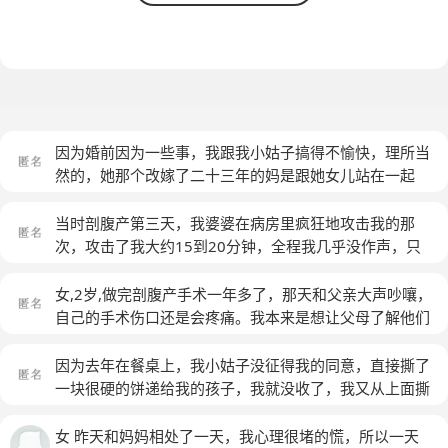
因为婚前因为一些事，我跟我小姑子搞得不愉快，理所当
然的，她那个改嫁了二十三年的妈是跟她女儿站在一起
的。虽然名义上，我小姑子说：以前的事都翻篇了。但是
我婆婆几次报复我。第一次是在我剖腹产第三天下午，在
当时剖腹产第三天，我婆婆在病房里疯狂地攻击我的那
病房里里，因为另外的鸡毛蒜皮的小事疯狂攻击我，又一
次，攻击了我大约15到20分钟，全程我几乎没作声，只
次，出院一个兴趣左右了，我婆婆在她儿子的沙发上，当
在开始的时候解释了几句。她百分之80的话里暗含着婚前
着我妈的面，疯狂地攻击我，我没做声，忍着，但是我脸
跟我的不愉快，病房里的事只是琐事。婚前的那件事才是
女,2岁,做完剖腹产手术一年多了，那天和父亲大声吵嚷，
色有点啊好看，我婆婆说：“我说这些，你也不要觉得不
真的动了她的核心利益，她恨的是那个。只是借助在病房
自己的手术伤口还是会疼痛。我本来是想让父母了解他们
高兴”！我妈在旁边小心翼翼地解释了两句，被我婆婆疯
里的那件小事，借题发挥、借此机会表达对我婚前某件事
在我的成长路上对我的亏欠，没想到我的父亲为了自保，
狂地反驳了。还有几次，是我婆婆当着她的亲戚的面，疯
的不满！婚前因为房子的事，虽然我取得了表面上的胜
选择凶残地还击我，句句都是对我的指责和攻击，句句都
因为去年在餐桌上，我小姑子没征得我的同意，直接撕了
狂地诋毁我，导致现在所有的亲戚都对我没有好印象。还
利，但却给自己婚后的生活，带来了无尽的麻烦。我婆婆
是他自己占理。还说住的房子里，是用他赚来的钱买的，
一块很硬的饼递给我的孩子，我就没收了，我又从上面撕
有就是：今年，我丈夫不是整整5个月没去上班嘛，他跟
心里委屈，我小姑子心里委屈，我婆婆到处诋毁、臭烘
言外之意是夸他自己的重要性，他觉得他有权利支配房子
下来一小口给了孩子。我的这种举动，让我婆婆和我小姑
我打了无数次架，全都是鸡毛蒜皮的小事。后来通过他有
我，说我是恶人。我丈夫也因此对我怀恨在心，伺机报
和这个家。我说：“你是没尽到对妻子、女儿的责任换来
子感到尴尬，没面子。我丈夫当时怀恨在心，但是当时没
女 昨天和妈妈相处了一天，我心理很堵的慌，所以一天