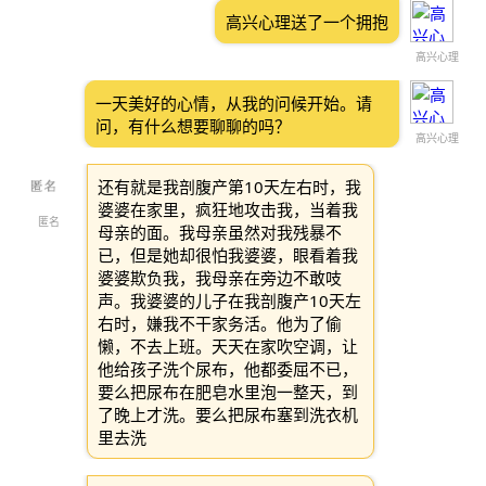
高兴心理送了一个拥抱
高兴心理
一天美好的心情，从我的问候开始。请
问，有什么想要聊聊的吗？
高兴心理
还有就是我剖腹产第10天左右时，我
婆婆在家里，疯狂地攻击我，当着我
匿名
母亲的面。我母亲虽然对我残暴不
已，但是她却很怕我婆婆，眼看着我
婆婆欺负我，我母亲在旁边不敢吱
声。我婆婆的儿子在我剖腹产10天左
右时，嫌我不干家务活。他为了偷
懒，不去上班。天天在家吹空调，让
他给孩子洗个尿布，他都委屈不已，
要么把尿布在肥皂水里泡一整天，到
了晚上才洗。要么把尿布塞到洗衣机
里去洗