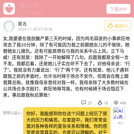
给力心理
下载APP
十年口碑经营
匿名

抱抱TA
2024-11-28 07:16:39
女,我婆婆在我剖腹产第三天的时候，因为鸡毛蒜皮的小事疯狂地
攻击了我20分钟，除了有可能因为我之前跟她女儿的不愉快，她
替她女儿报仇。还有可能是想在与我的关系中占上风，立下马
威！还有就是：我除了一开始解释了几句，后面我都是全程一言
不发。我都忍着，还是她儿子实在听不下去了，对他母亲说：“行
了”。我就没有力量说出：“行了”两个字。还有就是，他儿子遇到
跟我之前的矛盾时，也许当时碍于场合不发作，但是会在晚上跟
我算总账。就像我母亲曾经对我一样，我母亲除了大多数时候在
公共场合多次殴打、疯狂地辱骂我，也有时候碍于场合隐忍下
来，事后跟我秋后算账！



25
18
406
获得公益心：
你好，我能感到你在这个问题上经历了很
大的压力和痛苦。在家庭中，我们常常会
AI心
面对各种各样的复杂关系和情绪。你的感
受是非常真实的，也是可以理解的。对于