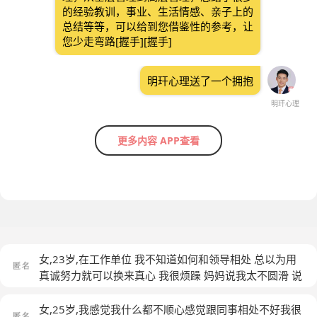
的经验教训，事业、生活情感、亲子上的
总结等等，可以给到您借鉴性的参考，让
您少走弯路[握手][握手]
明玕心理送了一个拥抱
明玕心理
更多内容 APP查看
女,23岁,在工作单位 我不知道如何和领导相处 总以为用
真诚努力就可以换来真心 我很烦躁 妈妈说我太不圆滑 说
我太年轻 太在意别人的想法
(匿名)
女,25岁,我感觉我什么都不顺心感觉跟同事相处不好我很