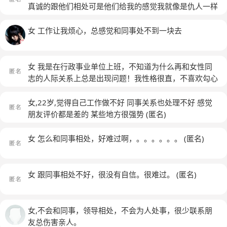
真诚的跟他们相处可是他们给我的感觉我就像是仇人一样
我又不会伤害他们而且在工作中干活不讨好领导只有在干
活批评人的时候想到我好的方面从来没有我我也在认真的
女 工作让我烦心，总感觉和同事处不到一块去
工作坚守自己的岗位职责而那些偷懒的人领导从来都不会
批评心里不平衡我不要求领导多么夸奖我我就想让领导心
里有数而不是干活还不讨好我是一个老实人性格内向胆小
女 我是在行政事业单位上班，不知道为什么再和女性同
腼腆情商低不会说话老是吃亏不讨好我也很讨厌这样的自
志的人际关系上总是出现问题！我性格很直，不喜欢勾心
己可是我真的改变不了感情中相亲多次都挺不顺心的不知
斗角！我每次总是真心帮助她们，到最后都成了我想出风
道还能不能遇到那个他我很苦恼
(匿名)
头，抢功！单位上男同志和我处的比较好，她们就风言风
女,22岁,觉得自己工作做不好 同事关系也处理不好 感觉
语说暗讽我！弄的我很累，经常在背后给我挖坑！我以前
朋友评价都是差的 某些地方很强势
(匿名)
挺自信的，现在没有那么多自信了，反而觉得自卑了，真
的认为是我自己做的不好，我试着去改变过自己，但是结
女 怎么和同事相处，好难过啊，。。。。。。
(匿名)
果都不理想！自己已经感觉很累了，压力大到，有时候我
都不想去上班！
(匿名)
女 跟同事相处不好，很没有自信。很难过。
(匿名)
女,不会和同事，领导相处，不会为人处事，很少联系朋
友总伤害亲人。