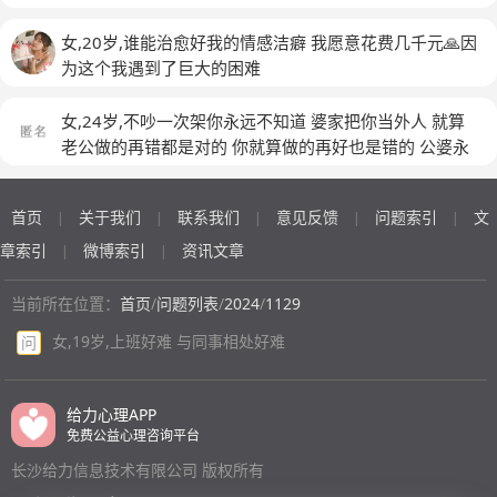
女,20岁,谁能治愈好我的情感洁癖 我愿意花费几千元🙏因
为这个我遇到了巨大的困难
女,24岁,不吵一次架你永远不知道 婆家把你当外人 就算
老公做的再错都是对的 你就算做的再好也是错的 公婆永
远护着自己的儿子 而你永远是一个人没人来维护你 就算
我天天在家不去哪里玩 不抽烟不喝酒 他们都会说我天天
首页
关于我们
联系我们
意见反馈
问题索引
文
|
|
|
|
|
只会在家里不出去玩 就算是对的都是错的 外人就是外人
以后我就只当个外人就好了
(匿名)
章索引
微博索引
资讯文章
|
|
当前所在位置：
首页
/
问题列表
/
2024
/
1129
女,19岁,上班好难 与同事相处好难
问
给力心理APP
免费公益心理咨询平台
长沙给力信息技术有限公司 版权所有