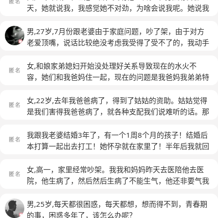
更黏。而且啥不好的都怪我爸，啥好的都是她自己，还撺
爸爸干架干了一辈子，当然我爸也好不到哪去，俩人都是
天，她就说我，我感觉她不对劲，为啥会说我呢。她说我
掇着我哥和我爸关系不好。我说我是旁观者看的清。她就
一样的。现在我妈又在我和我哥之间乱说话，把我说我哥
对父母不孝顺，还说她觉得她亏欠父母啥的。我说我没觉
说我一直对她这个妈有意见，就是亲我爸。我说有你俩儿
的不好的话给我哥说，有一次她和我爸自己挑起来认为我
得亏欠我父母，我对父母是因为爱他们才心甘情愿做一些
男,27岁,7月份跟老婆由于家庭问题，吵了架，由于对方
子都对我爸不好了，我还不能亲一下啊，我爸现在为啥这
哥对我不好，和我哥嫂吵架，当时我在我哥家里呢，我都
事，我在我能力范围里对他们好了。然后她就又说我经历
老爱顶嘴，说话比较绝没考虑我受得了受不了的，我动手
样还不是你给惯出来的，每次我爸和我哥闹矛盾还不是你
尴尬的要死，我哥嫂估计还以为我在挑拨。然后我爸妈现
的太少，根本不懂那句子欲养而亲不待。她就总想让我对
打了她，后来由于她不管孩子的事，找她聊天道歉哄着
使劲的。后来她气的不和我说了，让我把电话挂了。
(匿
在又让我对我哥要好，因为我当妹妹，应该主动热情对我
我父母多陪伴干啥之类的，还说她准备等两天也回去陪她
她，两口子对好了，到了8月中旬，她以送孩子回娘家为
女,和娘家弟媳妇开始没处理好关系导致现在的水火不
名)
哥。我真的服了。就是因为从小到大家里一直打架吵架，
妈。然后又教育我了一堆子和兄弟姐妹和睦相处商量着来
由送孩子回老家，到家后，我打电话给她到家没，她态度
容，她们和我爸妈住一起，现在的问题是我爸妈我弟弟特
我和我哥都属于自己保护自己的状态，关系也就一般，怎
等等。我心想你懂啥，你知道为啥我要远离么？就觉得她
还是跟平常一样蛮好的，由于习惯每年都要拜佛还香，我
别在乎她的感受，特别宠她。她高兴家里平安无事，她要
么可能亲密，就淡淡的就好了，我们也根本不会对人热
今天怪怪的，和她说话都说不通，不想和她聊。我都懒得
回去还香还完后，去她娘家接她一起回来，谁知道，去她
是不高兴一家子提心吊胆不敢说话。。我现在回家都要看
女,22岁,去年我爸爸病了，得到了姑姑的资助。姑姑觉得
情。反正以后我一定要注意闭嘴，不能和我妈多说啥，一
解释，她只用她自己的标准好吧，都不懂我。我说你家的
娘家，我叫她娘家的人，没一个理我的，都冷冰冰的，我
她脸色，昨天说回家我妈提醒给她们买些东西回去。我郁
是我们害得我爸爸病了，就各种支配我们说难听的话。那
不小心她就给我哥传话，什么话都乱说。
(匿名)
情况和我家的不一样。我说我做的事我都做到不愧于心就
不知道什么原因，把儿子抱了几天，跟老婆聊了哈，但她
闷的没回去。我又不是没给她买过东西，过年过节给钱给
段时间我辞了刚找到的工作一心在家照顾我怕，但是那个
行了，别人我懒得管。后来我也不想和她聊了，她也不想
态度与是冷冷的，当晚我看她们没什么态度，我就开车回
东西。她照样高傲不理人不回礼，过年还孩子们的红包说
亲戚却一直不满说什么人在做天在看之类的话。我爸垂危
我跟我老婆结婚3年了，有一个1周8个月的孩子！结婚后
聊了，就晚安了。真搞不懂她今天咋了。
(匿名)
来了，后来由于生意忙，打电话给她，她也不接，接了也
是没分家给不着只收不回，说有孩子姥姥呢，舅舅给不
她们见死不救这不怪他们，之后还派了远房亲戚来说事。
本打算一起出去打工！她怀孕就在家里了！半年后我就回
是没两句的挂我电话，我不知道是什么原因，隔了一天我
着。前阵听别人说她想让我父母把家底交给她，我父母没
我爸把那个人骂哭了,我只是在旁边劝。后来有一天踩上
当地找了份工作！生孩子出院后！我就去上班了，矛盾也
打电话过去，她妈接了，对我一肚子很大的气，把我讲的
给她还闹了一大阵。我每回回家看到我父母早上做一家子
门来一脸不满的样子，抱怨这抱怨那他老公病了也不去看
就从这儿开始了，她总觉得没味口！家里做的饭不好！这
女,高一，家里经常吵架。我我和妈妈昨天去医陪他去医
一文不值，老说我打她女儿，没把她女儿当家人什么的，
饭，去地里干活。中午回来做饭。一上午的碗筷中午的碗
（事实上我前一天凌晨才知道，想说隔天再去她自己却踩
期间一直是我妈照顾她！每回跟我抱怨，我就问她想吃
院，他生病了，然后然后生病了不能生气，他还非要气我
还说今年不要她女儿与我一起了。想让她女儿在家好好休
筷。去地里干活回来做晚饭，做晚饭洗澡看孩子。家里煤
上门）。于是我们吵了起来，她就自己跑了。还给我妈发
啥！她说什么什么补月子！我就买点排骨啊！什么的！她
妈，平时天天吵架，然后然后我妈就不想理他，不想跟他
息半年，当时我听了很无语，我这边生意上一个人忙不过
电气油米酱醋水果蔬菜零食都是我父母买，甚至在她要钱
微信什么的，我妈还一直道歉（吵架一部分原因是我妈被
不吃肉！我妈就跟她做骨烫！回来她又跟我说妈舍不得让
吵嘛，因为一跟他交流他也不想理，所以肯定要吵架，就
男,25岁,每天都很困惑，每天都想，想而得不到，青春期
来，每天吃饭都没时间，她还在家里待着，我把我的情况
没给的情况下，我父母给她孩子交学费，去超市前问她需
欺负了）。于是我姑姑就到处跟亲朋好友说我骂哭她的远
她吃！我很生气！但我还是两边说！让妈在家吃好点！然
不想跟他吵，然后他就他就跟我妈说你很屌吗什么什么
的事，困惑多年了，该怎么办呢？