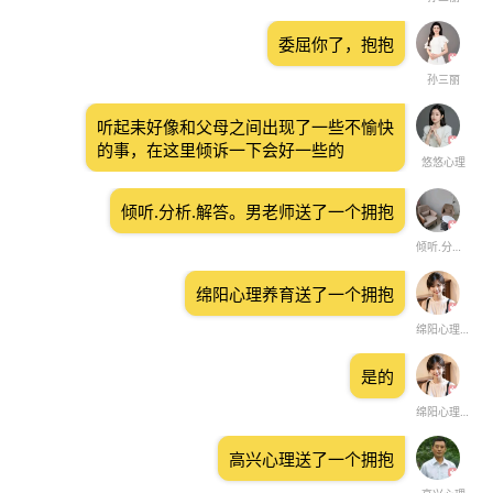
委屈你了，抱抱
孙三丽
听起耒好像和父母之间出现了一些不愉快
的事，在这里倾诉一下会好一些的
悠悠心理
倾听.分析.解答。男老师送了一个拥抱
倾听.分析.解答。男老师
绵阳心理养育送了一个拥抱
绵阳心理养育
是的
绵阳心理养育
高兴心理送了一个拥抱