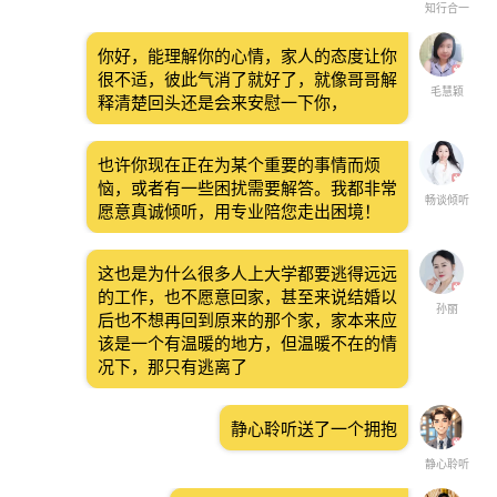
知行合一
你好，能理解你的心情，家人的态度让你
很不适，彼此气消了就好了，就像哥哥解
毛慧颖
释清楚回头还是会来安慰一下你，
也许你现在正在为某个重要的事情而烦
恼，或者有一些困扰需要解答。我都非常
畅谈倾听
愿意真诚倾听，用专业陪您走出困境！
这也是为什么很多人上大学都要逃得远远
的工作，也不愿意回家，甚至来说结婚以
孙丽
后也不想再回到原来的那个家，家本来应
该是一个有温暖的地方，但温暖不在的情
况下，那只有逃离了
静心聆听送了一个拥抱
静心聆听