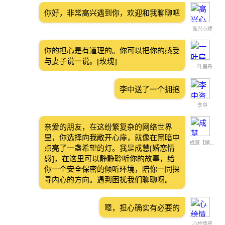
你好，非常高兴遇到你，欢迎和我聊聊吧
高兴心理
你的担心是有道理的。你可以把你的感受
与妻子说一说。[玫瑰]
一叶扁舟
李中送了一个拥抱
李中
亲爱的朋友，在这纷繁复杂的网络世界
里，你选择向我敞开心扉，就像在黑暗中
成慧【婚恋情感】
点亮了一盏希望的灯。我是成慧[婚恋情
感]，在这里可以静静聆听你的故事，给
你一个安全保密的倾听环境，陪你一同探
寻内心的方向。遇到困扰我们聊聊呀。
嗯，担心确实有必要的
心绘情感