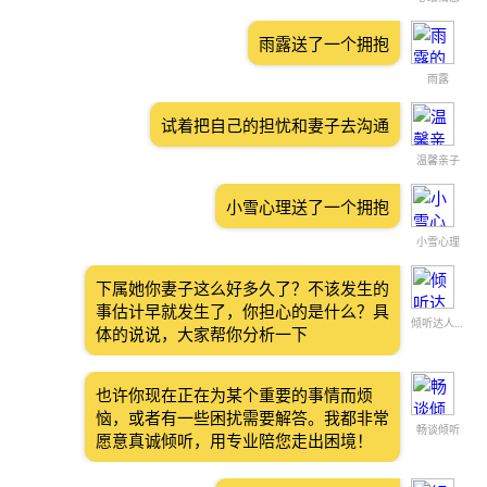
雨露送了一个拥抱
雨露
试着把自己的担忧和妻子去沟通
温馨亲子
小雪心理送了一个拥抱
小雪心理
下属她你妻子这么好多久了？不该发生的
事估计早就发生了，你担心的是什么？具
倾听达人~格儿❤️
体的说说，大家帮你分析一下
也许你现在正在为某个重要的事情而烦
恼，或者有一些困扰需要解答。我都非常
畅谈倾听
愿意真诚倾听，用专业陪您走出困境！