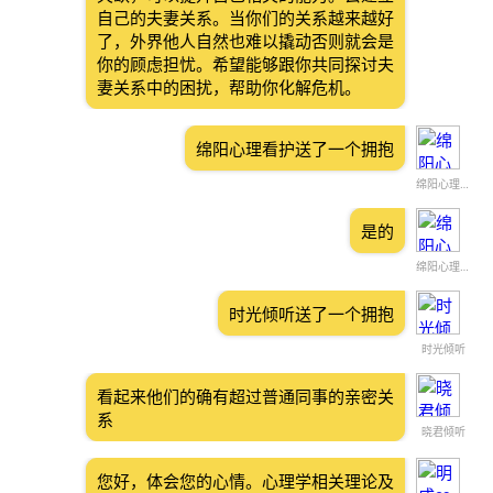
自己的夫妻关系。当你们的关系越来越好
了，外界他人自然也难以撬动否则就会是
你的顾虑担忧。希望能够跟你共同探讨夫
妻关系中的困扰，帮助你化解危机。
绵阳心理看护送了一个拥抱
绵阳心理看护
是的
绵阳心理看护
时光倾听送了一个拥抱
时光倾听
看起来他们的确有超过普通同事的亲密关
系
晓君倾听
您好，体会您的心情。心理学相关理论及