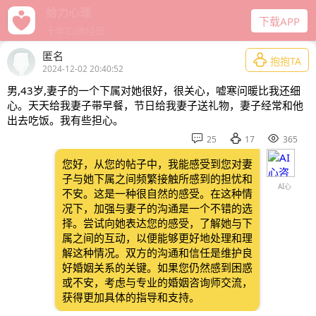
给力心理
下载APP
十年口碑经营
匿名

抱抱TA
2024-12-02 20:40:52
男,43岁,妻子的一个下属对她很好，很关心，嘘寒问暖比我还细
心。天天给我妻子带早餐，节日给我妻子送礼物，妻子经常和他
出去吃饭。我有些担心。



25
17
365
您好，从您的帖子中，我能感受到您对妻
子与她下属之间频繁接触所感到的担忧和
AI心
不安。这是一种很自然的感受。在这种情
况下，加强与妻子的沟通是一个不错的选
择。尝试向她表达您的感受，了解她与下
属之间的互动，以便能够更好地处理和理
解这种情况。双方的沟通和信任是维护良
好婚姻关系的关键。如果您仍然感到困惑
或不安，考虑与专业的婚姻咨询师交流，
获得更加具体的指导和支持。