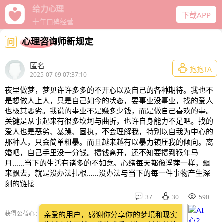
给力心理
下载APP
十年口碑经营
心理咨询师新规定
问
匿名

抱抱TA
2025-07-09 07:37:10
夜里做梦，梦见许许多多的不开心以及自己的各种期待。我也不
是想做人上人，只是自己如今的状态，要事业没事业，找的爱人
也极其恶劣。我说的事业不是赚多少钱，而是做自己喜欢的事。
关键是从事起来有很多坎坷与曲折，也许自身能力不足吧。找的
爱人也是恶劣、暴躁、固执，不会理解我，特别以自我为中心的
那种人，只会简单粗暴。而且越来越有以暴力镇压我的倾向。离
婚吧，自己手里没一分钱。攒钱离开，还不知要攒到猴年马
月……当下的生活有诸多的不如意。心绪每天都像浮萍一样，飘
来飘去，就是没办法扎根……没办法与当下的每一件事物产生深
刻的链接



37
30
590
获得公益心：
亲爱的用户，感谢你分享你的梦境和现实