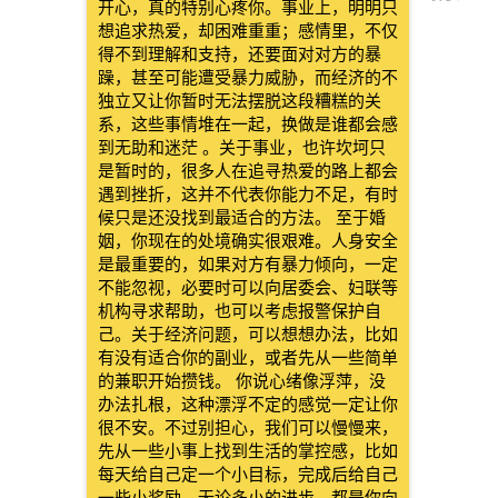
开心，真的特别心疼你。事业上，明明只
想追求热爱，却困难重重；感情里，不仅
得不到理解和支持，还要面对对方的暴
躁，甚至可能遭受暴力威胁，而经济的不
独立又让你暂时无法摆脱这段糟糕的关
系，这些事情堆在一起，换做是谁都会感
到无助和迷茫 。关于事业，也许坎坷只
是暂时的，很多人在追寻热爱的路上都会
遇到挫折，这并不代表你能力不足，有时
候只是还没找到最适合的方法。 至于婚
姻，你现在的处境确实很艰难。人身安全
是最重要的，如果对方有暴力倾向，一定
不能忽视，必要时可以向居委会、妇联等
机构寻求帮助，也可以考虑报警保护自
己。关于经济问题，可以想想办法，比如
有没有适合你的副业，或者先从一些简单
的兼职开始攒钱。 你说心绪像浮萍，没
办法扎根，这种漂浮不定的感觉一定让你
很不安。不过别担心，我们可以慢慢来，
先从一些小事上找到生活的掌控感，比如
每天给自己定一个小目标，完成后给自己
一些小奖励。无论多小的进步，都是你向