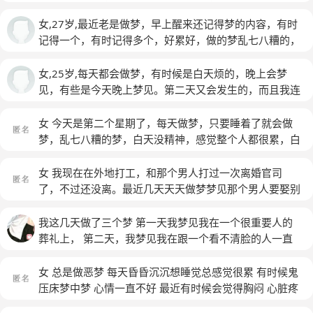
的对象也不满意，工作上也不是很满意。和以前的生活同
样不满意。以前也满意过几年，那几年除了不满意工作。
女,27岁,最近老是做梦，早上醒来还记得梦的内容，有时
现在隔三差五就抑郁一段时间，然后再好几天，循环播
记得一个，有时记得多个，好累好，做的梦乱七八糟的，
放。最近把做的梦记录下来，发现这些梦八成以上都是怀
做的梦也不是自己想过的事情，反正就是乱七八糟的。最
念以前的工作住的吃的以及周围的亲近的人。不过，所有
近梦见老公好几次，比如他出轨了，昨晚梦见他跟我分手
女,25岁,每天都会做梦，有时候是白天烦的，晚上会梦
的梦都不是美好的。梦里面都是无奈，委屈，无力，悲
了，刚分手我又找个男朋友，他祝福我，我们还当朋友，
见，有些是今天晚上梦见。第二天又会发生的，而且我连
伤，紧张，愤怒等等。我今天还想我摆脱不了那些情绪。
分手后他去旅游了，我看见他的朋友圈，特别不舍，担心
续做过同一个场景的梦境，像电视剧一样，是连载的，但
这些情绪是否又在影响着现在的我？但是工作的时候我自
他饿着冻着，心理很不是滋味。这几天几乎每天晚上都做
不是每天都连接，有时候要一个月，两个月，甚至半年，
女 今天是第二个星期了，每天做梦，只要睡着了就会做
动会成为一个开心乐观活泼的人，我现在都不知道我到底
梦，反正就是乱七八糟的，白天好累，有时早上醒来好
而且我现在的状态是不想结婚，家里人要是逼我我甚至想
梦，乱七八糟的梦，白天没精神，感觉整个人都很累，白
是什么样的人，以及以后成为什么样的人。
(匿名)
累，感觉一夜没睡多久一样，有时还会被梦惊醒，请问我
过以死相逼，压力很大，不想跟别人交流，更多时候想一
天中午睡觉，每天感觉都有气无力的，眼睛疼有的时候视
这是怎么了？
个人静静的窝在一张床上，一个房间，没有网络，就这样
线都是花的，吃多了就会忍不住去催吐，身边没有人的时
女 我现在在外地打工，和那个男人打过一次离婚官司
窝着。一点声音都没有，仿佛这样才能让我感觉舒适，我
候真的感觉很不好，但也不想去接触什么新的人，发生一
了，不过还没离。最近几天天天做梦梦见那个男人要娶别
每天都会做梦，少则两三个，多则五六个，一梦一醒，不
点我做不到或者不满意的事情就容易崩溃，想要伤害自己
的女人了，我很生气。还梦到儿子不认识我，梦到那个男
管什么梦，所以我每天都要醒好几回，根本睡不好，重点
觉得自己很没用，明明考试就在不久之后，确没有看书，
人全家人都气我。那种感觉我也说不清了，反正很沉重。
我这几天做了三个梦 第一天我梦见我在一个很重要人的
是我白天上班，晚上运动，根本没有闲下来的时间，反正
特别厌弃自己，和我妈打电话，明明真的很不开心但是话
每天睡醒起来都很沉重。白天上班很好，心里想着真的离
葬礼上， 第二天，我梦见我在跟一个看不清脸的人一直
就是很不想说话，没想过未来，只想过死亡，前途就是一
到嘴边说不出口，总觉得把自己处在了一个孤立无援的境
婚了我也不会心痛，倒希望不要睡觉，梦里的感觉心里好
在逃跑，第三天我在给我女朋友买婚纱衣服，同时我女朋
片黑暗的，朋友不约我我也不会约他们，总之对我来说，
界，关在一个封闭的笼子里，不愿意接触但是因为工作原
难受。
(匿名)
友也做了几个梦，梦见她在和一个人一直吵架，缠着她
女 总是做恶梦 每天昏昏沉沉想睡觉总感觉很累 有时候鬼
幻想里一座森林，一座木屋，一张舒适的床，周围没有一
因需要不断接触，还要假装自己很开心不能生气，不能让
吵，第二个她梦见她在试婚纱衣服不小心吧人家的窗帘撕
压床梦中梦 心情一直不好 最近有时候会觉得胸闷 心脏疼
个人，只有丛林花草与我作伴，就是这样的，请问会不会
别人看出你不在状态，可是工作上总是会出点错误，有点
下来了，我女朋友说他确实有个很近的男孩，能解释下这
而且有点分不清现实还是做梦 浑浑噩噩的有一次去上班