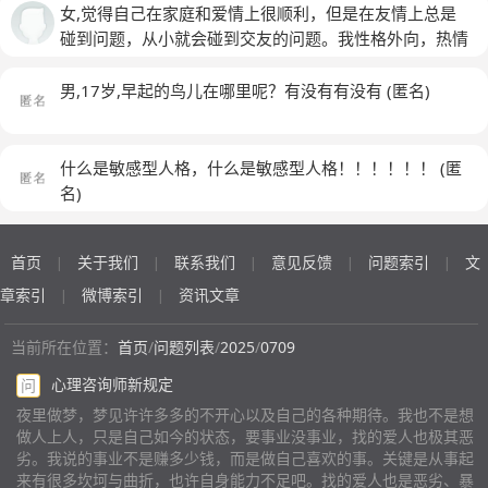
是抑郁症征兆？
接受不了自己，下班路上总觉得自己活不到第二天，好
是什么情况吗？
穿着丝袜没穿裙子就出门了半路好多人看我才发现 还好
女,觉得自己在家庭和爱情上很顺利，但是在友情上总是
累，没有未来，一年工作下来没有存款，房租也快付不
是厚的不透明的 要么就是衣服穿反裤子穿反或者衬衫有
碰到问题，从小就会碰到交友的问题。我性格外向，热情
起，没有挚友，感觉一切可有可无，连自己都不在乎。想
地方没系扣就出门 被路人异样眼光看才发现 每天就像是
活泼，有很多朋友，也很容易就和一个陌生人很快熟络起
死却又不行，推着长大。好痛苦，不能被发现吧
(匿名)
为了活着而活着 没什么开心的事情 不管在上班还是路上
来。但是总是能碰到很多我认为的“奇葩”。最让我难受的
男,17岁,早起的鸟儿在哪里呢？有没有有没有
(匿名)
还是家里会忽然想到伤心事情流泪 身边人除了几个从小
是，每次和一个朋友发生矛盾，可能以后不会来往了以
一起长大的了解我 其他人都明着暗着说我精神不正常 在
后，我总会梦到他们。我发誓白天的时候我根本想不起来
公司也不敢和同事交往 找不到男朋友 从小一起长大的朋
他们，但是总是做梦，在梦里我梦见我们和好了，或者对
什么是敏感型人格，什么是敏感型人格！！！！！！
(匿
友很难见面身边没朋友 父母感情不合一个吵架一个躲 父
方在向我道歉，在梦里是很开心的，但是梦醒来后心情就
名)
母身体也不好 家里没有什么存款 三个人住在不到30平米
会特别差。第一是觉得梦里都和好了，但是现实中却没
的房子还是公租房 什么都不如别人 试着出国留学但是因
有。二是觉得对方现在生活的好好的，只有我好像还过不
为资金不足而失败 虽然二本毕业找工作也只能做最底层
首页
关于我们
联系我们
意见反馈
问题索引
文
去，总想着这件事，这件事还会影响我的心情，觉得自己
|
|
|
|
|
朋友同学都是靠关系 家里帮不上我 以后还会成为我的负
特别废！而且这种现象不是一次两次了，比如说我上大学
章索引
微博索引
资讯文章
|
|
担 有时候想死了算了 但是只敢喝点消毒液，塑料袋套头
的时候，和室友关系不好，我就总梦到我们在梦里和好
上 也死不了 总觉得我父母没有我就能早点离婚过得更好
了。后来和另外一个朋友关系破裂了，就不会梦到大学室
当前所在位置：
首页
/
问题列表
/
2025
/
0709
了 现在只能硬着头皮撑着 喜欢十年的人不喜欢我 还说门
友，而是总是梦到这个刚关系破裂的朋友。。。而且有的
心理咨询师新规定
问
不当户不对 出国五年回来去了别的城市亲戚家公司工作
时候是我发现对方人品有问题，主动选择和对方不要再走
从他走了那天就开始做噩梦六年了 好像就从来没得到自
那么近，我也会梦到她，然后在梦里和她和好了。我快被
夜里做梦，梦见许许多多的不开心以及自己的各种期待。我也不是想
做人上人，只是自己如今的状态，要事业没事业，找的爱人也极其恶
己想要的 没什么爱好 什么都提不起兴趣 很多时候很暴躁
我的梦给逼疯了。每次睡觉前明明心情很好，第二天醒来
劣。我说的事业不是赚多少钱，而是做自己喜欢的事。关键是从事起
想打人 觉得自己很失败 也没办法融入这个社会 做过心理
后就会心情特别特别差！今天也是，我昨天梦到了和几个
来有很多坎坷与曲折，也许自身能力不足吧。找的爱人也是恶劣、暴
咨询但是没有效果 感觉都是在灌鸡汤 不知道要怎么办 很