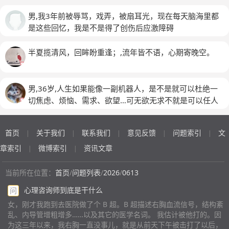
好，一旦安静下来就想到，整个人心慌，胸闷，头痛，脑
子一片空白，睡不着，痛苦至极
男,我3年前被辱骂，戏弄，被扇耳光，现在每天脑海里都
是这些回忆，我是不是得了创伤后应激障碍
半夏揽清风，回眸盼重逢；,流年皆不语，心期寄晚空。
男,36岁,人生如果能像一副机器人，是不是就可以杜绝一
切焦虑、烦恼、需求、欲望…可无欲无求不就是可以任人
摆布没有任何办法了吗？这样的人生只剩一副躯壳…或许
可以与世长存。
首页
关于我们
联系我们
意见反馈
问题索引
文
|
|
|
|
|
章索引
微博索引
资讯文章
|
|
当前所在位置：
首页
/
问题列表
/
2026
/
0613
心理咨询师到底是干什么
问
女，刚才我跑到去医院做了个 B 超。B 超描述右胸血流信号，结构紊
乱、内导管增粗增多……以及其它的医学名词。 我估计被他打的。因
为这三年以来，我右胸一直没事儿，就是从前天下午被击打了以后，