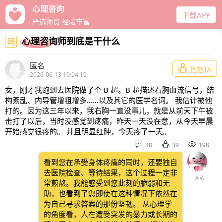
心理咨询
下载APP
严选师资 经验丰富
心理咨询师到底是干什么
问
匿名

抱抱TA
2026-06-13 19:04:19
女，刚才我跑到去医院做了个 B 超。B 超描述右胸血流信号，结
构紊乱、内导管增粗增多……以及其它的医学名词。 我估计被他
打的。因为这三年以来，我右胸一直没事儿，就是从前天下午被
击打了以后，当时没感觉到疼痛，昨天一天没在意，从今天早晨
开始感觉很疼的。 并且明显红肿，今天疼了一天。



38
39
198
看到您在承受身体疼痛的同时，还要独自
去医院检查、等待结果，这个过程一定非
Ai心
常煎熬。我能感受到您此刻的脆弱和无
助，也看到了您即使在这种情况下依然在
为自己寻求答案的那份坚韧。 从心理学
的角度看，人在遭受突发的暴力或长期的