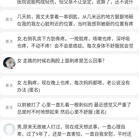
医院说能构成轻伤，但父亲不让坚定，说算了，还不说什
么原因打伤的，不让我管，好几天了，我睡不着，吃不
下，整个人都垮了，大夫你说我这是有心里疾病了吗
(匿
几天前，我丈夫拿着一串钥匙，从几米远的地方狠狠地砸
名)
在我的我左心脏附近的位置，当时我感到被砸的位置有疼
痛，但不重。第二天，我的左臂膀感到疼痛，并且抬起来
的时候受阻。我不知道第二天的这个左臂膀的疼痛，跟头
女,右侧乳房下方肋骨疼。一按就疼，咳嗽也疼，深呼吸
一天他砸我有没有关系？
(匿名)
也疼，不动不疼！会不会是癌症。每次身体不舒服就会觉
得自己得了癌症！
(匿名)
女 走路的时候右胸腔上面刺疼是怎么回事？
女 左胸疼，现在晚上也疼，每次妈妈都嗯，老公说没有
办法
(匿名)
以前被打了 心里一直扎着一根刺似的 最近感觉又严重了
总是时不时地想起来 然后心里不舒服
(匿名)
男,原来无故被人打过，现在成天想这事，一直心理自
卑，过了9年了，还是一直害怕，一直自我安慰，平时还