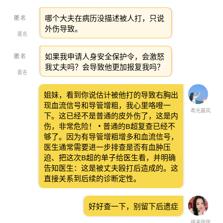
哪个大夫在病历没描述被人打，只说
外伤导致。
匿名
如果我申请人身安全保护令，会激怒
我丈夫吗？会导致他更加报复我吗？
匿名
姐妹，看到你说估计被他打的导致右胸出
现血流信号和导管增粗，我心里咯噔一
希光晨风
下。这已经不是普通的皮外伤了，这是内
伤，非常危险！ • 普通的B超复查已经不
够了。因为有导管增粗增多和血流信号，
医生通常需要进一步排查是否有血肿压
迫、把这次B超的单子给医生看，并明确
告知医生：这是被丈夫殴打后造成的。这
直接关系到后续的诊断定性。
好好查一下，别留下后遗症
缘来陪伴