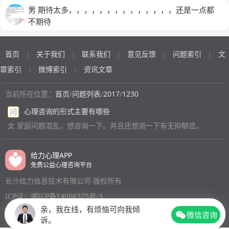
当竟然都过了。实在是想不通。是我还不够努力吗
男 期待太多，，，，，，，，，，，，，，还是一点都
不期待
首页
关于我们
联系我们
意见反馈
问题索引
文
|
|
|
|
|
章索引
微博索引
资讯文章
|
|
当前所在位置：
首页
/
问题列表
/
2017
/
1230
心理咨询的形式主要有哪些
问
女 家庭问题混乱，想咨询一下。并且还想测一下有无抑郁症。
给力心理APP
免费公益心理咨询平台
长沙给力信息技术有限公司 版权所有
ICP证：湘ICP备14006375号-3
亲，我在线，有烦恼可向我倾
微信咨询
诉。