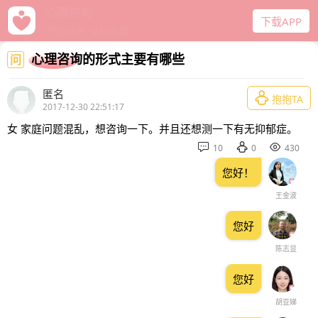
给力心理
下载APP
十年口碑经营
心理咨询的形式主要有哪些
问
匿名

抱抱TA
2017-12-30 22:51:17
女 家庭问题混乱，想咨询一下。并且还想测一下有无抑郁症。



10
0
430
您好！
王金波
您好
陈志显
您好
胡亚娣