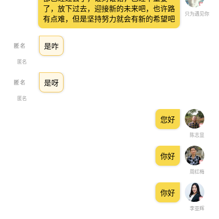
了，放下过去，迎接新的未来吧，也许路
只为遇见你
有点难，但是坚持努力就会有新的希望吧
是咋
匿名
是呀
匿名
您好
陈志显
你好
周红梅
你好
李亚辉