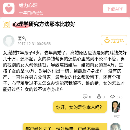
给力心理
下载APP
十年口碑经营
心理学研究方法那本比较好
问
匿名

抱抱TA
2017-12-31 00:28:58
女,结婚7年孩子4岁，去年离婚了，离婚原因应该是男的赌钱欠好
几十万，还不起，女的挣钱帮男的还债心里感到不公平不管，男
的找别的女人帮他还钱，导致离婚结局，结婚前女的拿4万，生
孩子女的拿10万，对男的付出一切，到最后净身出户，没有房
产，一直住在男方父母家，最后女的什么都没留下，还有个孩
子，心里难受过不去怎么办谁能帮我解答，谁的错，女的怎么才
能好过些？女的该不该净身出户



8
0
575
你好，女的是你本人吗？
林芳
都已经过去了，谁对谁错，已经不重要