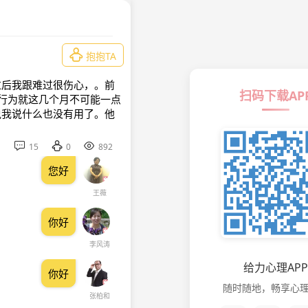

抱抱TA
过后我跟难过很伤心，。前
扫码下载AP
行为就这几个月不可能一点
说我说什么也没有用了。他



15
0
892
您好
王薇
你好
李风涛
给力心理APP
你好
随时随地，畅享心
张柏和