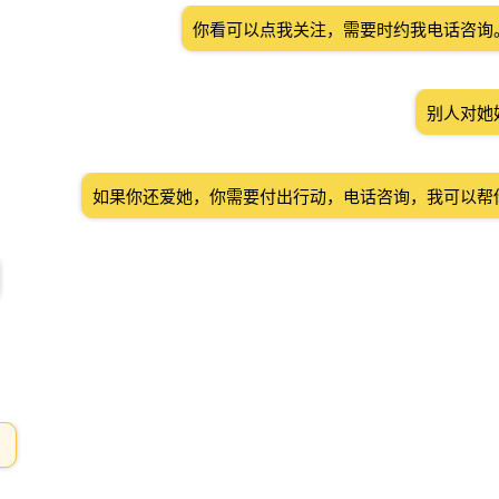
你看可以点我关注，需要时约我电话咨询
别人对她
如果你还爱她，你需要付出行动，电话咨询，我可以帮
？