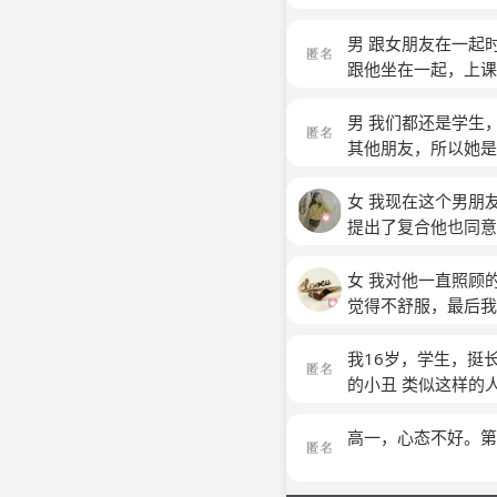
别的男的出去耍，而
移情别恋。导致分手
情难道还不如这几个
和我分手的。当时很
男 跟女朋友在一起
可是在我们分手之后
跟他坐在一起，上课
观察她那个男友的事
生气的那种。和我在
提过两次和好。但是
情生气，，后来她就
男 我们都还是学生
也没有。因为我们是
我因为她放弃了去上
其他朋友，所以她是
人。她这样的做法让
跟她吵架，然后她就
因是她说我不在乎她
好了。开始的一段时
起。有的时候感觉
她，分手时还是噢她
女 我现在这个男朋
了。打电话也不接了
手就很生气，所以现
提出了复合他也同意
有时不在一起，希望
的办法，那时候我心
了，但是现在又能打
机会分，然后那天放
女 我对他一直照顾
面前走过会跟一个男
他就把我删了.就在
觉得不舒服，最后我
室都外面和男生聊
我不喜欢烟味，可他
以，后来知道他有女
名)
到家还是忍不住一下
系，和我联系觉得不
我16岁，学生，挺
话，他可怜的看着我
他不理我，虽然是对
的小丑 类似这样的
臂上烫了4下，然后
怎么做，
己做什么什么不该做
能看出好多人都在看
里越来越难受，我知
高一，心态不好。第
有次她开玩笑对我男
一样，什么事都得装
主任罚站。他和我二
样。
(匿名)