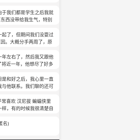
段感情我相信我们两年的感
和别的男的在一起了之后才
要的生活怎样都无所谓了，
由于我们都是学生之后我就
骗他了。还让我帮她做一些
买东西没带给我生气，特别
间有一年。这一年来她和我
蜜，后面我还是会因为小事
 长长买东西给我尽管我拒绝
在挽回她却一直坚持分手，
一起了，但期间我们没耍过
起两年了。我是一个专情的
们前几天挺开心，以后我又
原因。大概分手两周了，原
前。好好的面对之后的生活
说等我高中毕业就跟我在一
跟我说要分手，说我不适合
好像不太关心了。她回家
到我了，但我对她突然要分
一年左右了，然后我又跟他
在继续走下去？
三四次，大多都是因为两人
了将近一年，他想尽了好多
挽留她打电话，她还拉黑
起然后一直想分可是都没有
我朋友告诉我的），她从我
一段话，然后他只说了个哦
但是和好之后，我心里一直
五考试的时候，我在她的考
都知道老师也知道，他知道
我与他联系。我们聊的还可
现在我又不管去找她。
(匿
他一天比一天少吃，结果回
段时间他不能和女朋友联
味，我没有理他没有跟他说
我还有个机会，但是现在，
常喜欢 汉尼拔 蝙蝠侠里
一支，然后再点一支烫在手
但我还不想让他烦恼， 我该
一样，有的时候我很清楚自
后再抽我再烫，那张照片
和我好朋友在一起了，我心
，比我小三个月跟我同届。
己，我总是表面上和心里不
匿名)
宝给我，回来了还被他的班
躁。上课一个样回家一个
去的，回来的时候被他们班