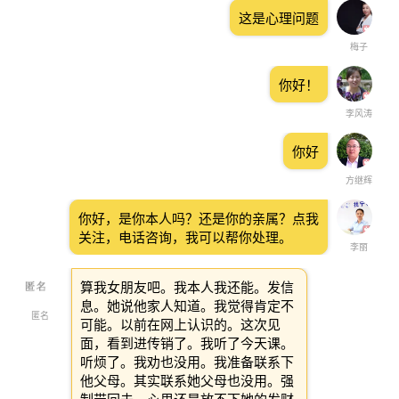
这是心理问题
梅子
你好！
李风涛
你好
方继辉
你好，是你本人吗？还是你的亲属？点我
关注，电话咨询，我可以帮你处理。
李丽
算我女朋友吧。我本人我还能。发信
息。她说他家人知道。我觉得肯定不
匿名
可能。以前在网上认识的。这次见
面，看到进传销了。我听了今天课。
听烦了。我劝也没用。我准备联系下
他父母。其实联系她父母也没用。强