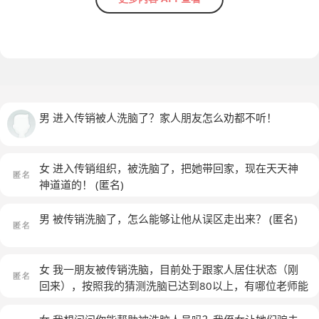
男 进入传销被人洗脑了？家人朋友怎么劝都不听！
女 进入传销组织，被洗脑了，把她带回家，现在天天神
神道道的！
(匿名)
男 被传销洗脑了，怎么能够让他从误区走出来？
(匿名)
女 我一朋友被传销洗脑，目前处于跟家人居住状态（刚
回来），按照我的猜测洗脑已达到80以上，有哪位老师能
接单的。详聊。
(匿名)