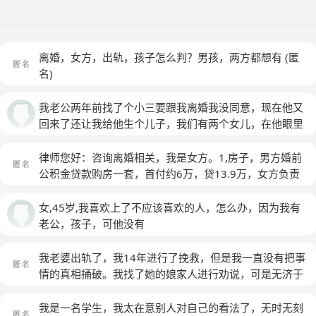
离婚，女方，出轨，孩子怎么判？男孩，两方都想有
(匿
名)
我老公两年前找了个小三要跟我离婚我没同意，现在他又
回来了还让我给他生个儿子，我们有两个女儿，在他眼里
钱比什么都重要，孩子，父母，家他什么都可以不要，他
只要钱，他也是因为钱跟那女的走了，那女的说自己有二
律师您好：咨询离婚相关，我是女方。1,房子，男方婚前
三百万，他这次回来我想他只要好好过为了这个家怎么都
公积金贷款购房一套，首付约6万，贷13.9万，女方负责
可以，毕竟十来年的夫妻，可没想到的是她是因为没钱才
装修。婚后不到两年我怀孕了，由于住房需要，房子连同
回来的，跟那女的还不断，更可气的是那女的怀念今天做
家具和部分家电卖了42.9万，把剩余的12万贷款还清
女,45岁,我喜欢上了不应该喜欢的人，怎么办，因为我有
了人流手术，因为宫外孕，他说他搬回来住和那女的要保
了。又用剩下的30.9万加上我们攒的钱共34万作为首
老公，孩子，可他没有
持联系，当然这些都是我婆婆和我说的，他今天回来拿东
付，另付7000中介费，用我们两个人的公积金联合贷款
西走我没揭穿他，他这个人有点自私自利，我们感情以前
20万购了一套二手房。2,存款，目前两人共有 五万存
我老婆出轨了，我14年进行了挽救，但是我一直没有把事
就不好，他不喜欢我我也知道，但我爱他，尽管他一次次
款。3,孩子，女孩，十个月。4，工作，男方在一家国有
情的真相捅破。我找了她的娘家人进行劝说，可是无济于
伤害我，我还爱他，我们这边拆迁房子还没盖好，我要是
企业，现在月薪3400（扣除五险一金后）。女方在事业
事。我找了她娘家人以后，她反而变本加厉，越发的肆无
离了我什么也没有，不离吧这日子实在难过，我也不知道
单位的下属企业，平均月薪2500（扣除五险一金后，另
忌惮。可能是认为我拿她没有办法。 我在现在想离婚，
我是一名学生，我太在意别人对自己的看法了，无时无刻