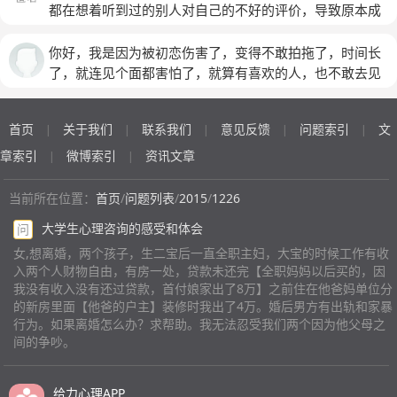
该怎么办了，我现在很矛盾
有不固定的年终奖数千至一万以上）。5,离婚原因，生育
可是父母已死威胁，不离婚我现在接受不了。我从年初三
都在想着听到过的别人对自己的不好的评价，导致原本成
后男方不负家庭责任，对妻女不关心，工资自己支配，但
抓的她，到现在我的头脑昏昏沉沉，什么事情也做不了。
绩很好的我，这学期无时无刻都很不安，想离开这个环境
也负责一部分家庭开销。女方产后身体不佳负担各种家务
我到底何去何从？ 现在的核心是，离婚，父母反对，离
到新环境中去，但是暂时不可行，我知道这样不对，但是
你好，我是因为被初恋伤害了，变得不敢拍拖了，时间长
重担，身体每兑愈下，现体重仅70多斤，严重虚弱。感情
婚，我的事业倒闭，离婚，孩子失去母爱。 可是不离
我不知道该怎么办
(匿名)
了，就连见个面都害怕了，就算有喜欢的人，也不敢去见
不合，经常争吵。不尊重女方父母。 请问律师，如果这
婚，到现在已经5个多月了，我的心结打不开，我接受不
一面，怎么办呢？
种情况女方起诉离婚，房子，财产，孩子，抚养费，将怎
了。
(匿名)
样分配？
(匿名)
首页
关于我们
联系我们
意见反馈
问题索引
文
|
|
|
|
|
章索引
微博索引
资讯文章
|
|
当前所在位置：
首页
/
问题列表
/
2015
/
1226
大学生心理咨询的感受和体会
问
女,想离婚，两个孩子，生二宝后一直全职主妇，大宝的时候工作有收
入两个人财物自由，有房一处，贷款未还完【全职妈妈以后买的，因
我没有收入没有还过贷款，首付娘家出了8万】之前住在他爸妈单位分
的新房里面【他爸的户主】装修时我出了4万。婚后男方有出轨和家暴
行为。如果离婚怎么办？求帮助。我无法忍受我们两个因为他父母之
间的争吵。
给力心理APP