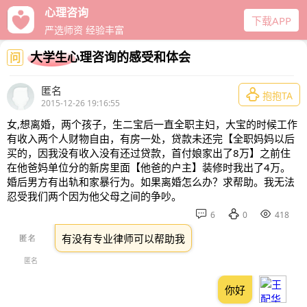
心理咨询
下载APP
严选师资 经验丰富
大学生心理咨询的感受和体会
问
匿名

抱抱TA
2015-12-26 19:16:55
女,想离婚，两个孩子，生二宝后一直全职主妇，大宝的时候工作
有收入两个人财物自由，有房一处，贷款未还完【全职妈妈以后
买的，因我没有收入没有还过贷款，首付娘家出了8万】之前住
在他爸妈单位分的新房里面【他爸的户主】装修时我出了4万。
婚后男方有出轨和家暴行为。如果离婚怎么办？求帮助。我无法
忍受我们两个因为他父母之间的争吵。



6
0
418
有没有专业律师可以帮助我
匿名
你好