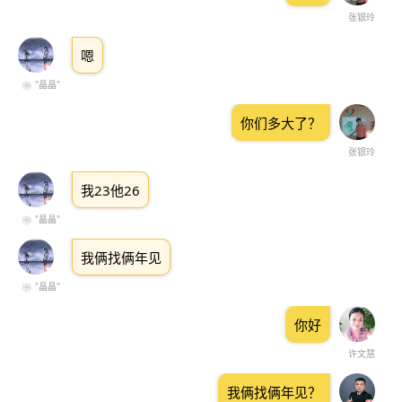
张银玲
嗯
❀ "晶晶"
你们多大了？
张银玲
我23他26
❀ "晶晶"
我俩找俩年见
❀ "晶晶"
你好
许文慧
我俩找俩年见？