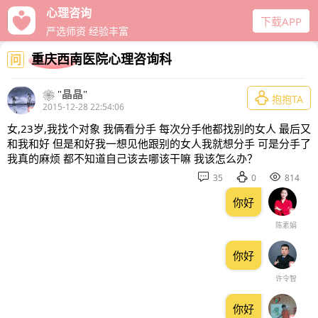
心理咨询
下载APP
严选师资 经验丰富
重庆西南医院心理咨询科
问
❀ "晶晶"

抱抱TA
2015-12-28 22:54:06
女,23岁,我找个对象 我俩看分手 每次分手他都找别的女人 最后又
和我和好 但是和好我一想见他跟别的女人我就想分手 可是分手了
我真的麻烦 都不知道自己该去哪该干嘛 我该怎么办？



35
0
814
你好
陈素娟
你好
许令智
你好