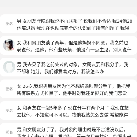
男 女朋友昨晚跟我说不再联系了 说我们不合适 我24他28
他离过婚 我现在也彻底完全的认识到了所有问题了 我得
让你有安全感 等等 但我就是不知道多久才去找他 我接下
来做的一切 他怎么样才可以看的到 他工作 住的地方我都
女 我和男朋友谈了两年，但是他妈妈不同意，我之前也
知道 但我不会直接去那里 那样就完全没机会 我到底该怎
老说他，逼他，他有些厌烦，他没有一点主见，别人说什
么办 哪位老师可以给我点实际的意见和帮助吗
(匿名)
么就是什么，他认识了一个女的，给我说了，我们就分手
了，我说她们不合适，结果第二天那女的就给他说分手，
男 我去见了我之前处过的对象，女朋友要和我分手，我
还在微信上说是我找到人家家，逼她的，我对象问我有没
不想和她分，我们都爱着对方。我该怎么办
有找人家麻烦，我都发誓说没有了，现在他不知道该信谁
的，不知道该怎么办，但我还是想和他和好，他今天发短
女,26岁,我跟男朋友因为他不想结婚吵架分手了，他把我
信给我说，对不起，我不想让你难过，即使分手了，我还
所有联系方式拉黑了，他平时对我还是挺好的我们恋爱一
是很在乎你的，我到底该怎么办
年左右，家长见过，分手是我提得，我是他第一个女朋
友，他对感情还是有一点点幼稚和自私，我们俩收入稳
女,和男友在一起5年多了 现在分手有两个月了 我现在想
定，平时也总吵架，但是都坚持过来了有的时候我找他和
去找他。不知道可不可以。找他我该怎么去做 希望能得
好有的时候他找我和好，这次他第一时间把我拉黑了，我
到帮助
(匿名)
当时也很气愤想打电话理论，可是我选择了冷静，现在我
男,和女朋友分手了，我对象的理由就是不合适没以后。
们分手半个月，该不该去找他谈谈？但是我怕我去了他会
我本人有些小心眼。爱吃醋。第一次我去找他。能看出来