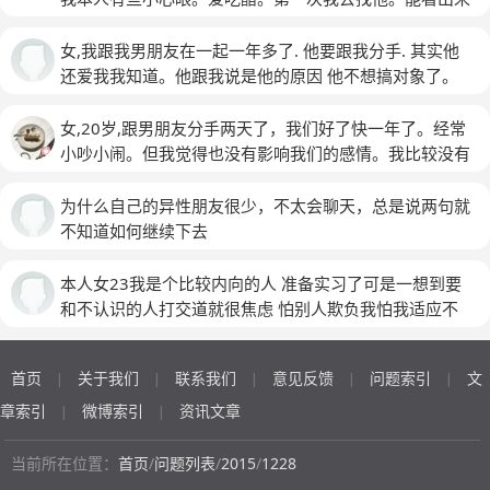
说我们不合适或者他有喜欢的人，我该怎么办？
(匿名)
他还是爱我的。但是他挺享受单身的生活。后来我们暧昧
状态。我们晚上一起我闹了一架。结果他就不回头的走
女,我跟我男朋友在一起一年多了. 他要跟我分手. 其实他
了。我问他是不是不会和好了。他说嗯。我问他是不是无
还爱我我知道。他跟我说是他的原因 他不想搞对象了。
论怎么做他都不会和我和好了。他说不知道。但我们互相
羡慕自由的生活 说以后搞对象的话还找我。我该怎么办
删了对方。
(匿名)
我特别难受委屈。我为他做了好多事 还打过孩子。该怎
女,20岁,跟男朋友分手两天了，我们好了快一年了。经常
么办
小吵小闹。但我觉得也没有影响我们的感情。我比较没有
安全感。喜欢看他手机和查定位。后面他吵架后就改密码
关定位了。可能他觉得累了。他家里人也催他结婚。他26
为什么自己的异性朋友很少，不太会聊天，总是说两句就
了。我们同居了好久。过年那段时间我回家后就再也没让
不知道如何继续下去
我去他家。他说他最近忙 心情也不好。怕我去了吵架 忙
完这段时间先。虽然那段时间我也很煎熬。因为都是我主
本人女23我是个比较内向的人 准备实习了可是一想到要
动找他了。他都不找我。可是前天晚上突然就说分手了。
和不认识的人打交道就很焦虑 怕别人欺负我怕我适应不
虽然他吵架的时候经常说分手 我都不同意。 可他那天太
了 怕出什么问题 因为这个都不出门 很痛苦 一 请帮帮我
突然了。我们没有吵架。 每天晚上都视频的。 那天问他
首页
关于我们
联系我们
意见反馈
问题索引
文
是不是在喝酒。他说准备睡了。我就视频过去。他骗我说
|
|
|
|
|
在开房。 我说我不信。 后面就哭闹。叫他告诉我在哪。
章索引
微博索引
资讯文章
|
|
他就说在开房要挂了 我人家还在等着。 说什么一会来找
我说清楚。 他那天喝酒了。 我就不肯啊 我说我不信什么
当前所在位置：
首页
/
问题列表
/
2015
/
1228
的。就一直哭闹生气。 后面我也不记得哪一句话就开始