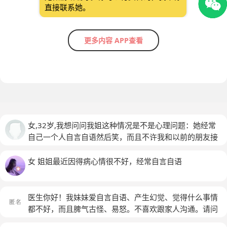
直接联系她。
更多内容 APP查看
女,32岁,我想问问我姐这种情况是不是心理问题：她经常
自己一个人自言自语然后笑，而且不许我和以前的朋友接
触，她总觉得别人都在害她。她老是给我说以前的朋友给
她下药啊打针什么的，还跑到她家里去整她…而且有时候
女 姐姐最近因得病心情很不好，经常自言自语
吃饭她都要给旁边吃我问她在干嘛她就说旁边有人，自己
家里也有摆佛和经书…
医生你好！我妹妹爱自言自语、产生幻觉、觉得什么事情
都不好，而且脾气古怪、易怒。不喜欢跟家人沟通。请问
这是什么病？能治疗吗？
(匿名)