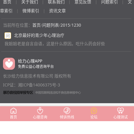
首页
关于我们
联系我们
意见反馈
问题索引
文
|
|
|
|
|
章索引
微博索引
资讯文章
|
|
当前所在位置：
首页
/
问题列表
/
2015
/
1230
北京最好的青少年心理治疗
问
我姐姐老是自言自语，这是什么原因。吃什么药会好些
给力心理APP
免费公益心理咨询平台
长沙给力信息技术有限公司 版权所有
ICP证：湘ICP备14006375号-3
首页
心理咨询
倾诉热线
论坛
心理测试