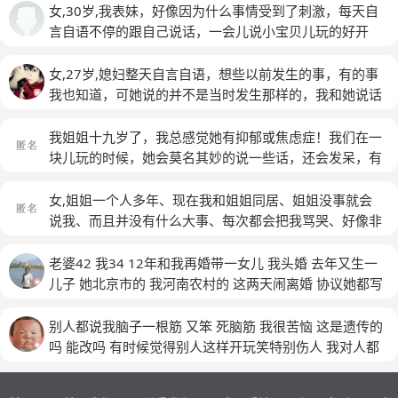
女,30岁,我表妹，好像因为什么事情受到了刺激，每天自
言自语不停的跟自己说话，一会儿说小宝贝儿玩的好开
心，一会儿说天上的地上的乱七八糟，不停的说，跟她说
话偶尔回答一句，一会笑一会哭，请问这是怎么了？
女,27岁,媳妇整天自言自语，想些以前发生的事，有的事
我也知道，可她说的并不是当时发生那样的，我和她说话
有时候得说好几遍她才回答我，吃饭时也是 吃一口 得想
一会再吃下一口，我觉得已经影响生活 ，她是不是精神
我姐姐十九岁了，我总感觉她有抑郁或焦虑症！我们在一
上有问题了
块儿玩的时候，她会莫名其妙的说一些话，还会发呆，有
时候呆着呆着就会哭！我问她怎么了，她就会哈哈大笑
说，没事啊！有一次我听到她说梦话，说自己很痛苦，不
女,姐姐一个人多年、现在我和姐姐同居、姐姐没事就会
想在这个世界了！我和她说她是不是有抑郁症，她总是极
说我、而且并没有什么大事、每次都会把我骂哭、好像非
力否认，平时还不爱出去！
(匿名)
常恨我一样、骂起我就没完、有时她自己和自己说话、我
想问一下这是怎么回事
(匿名)
老婆42 我34 12年和我再婚带一女儿 我头婚 去年又生一
儿子 她北京市的 我河南农村的 这两天闹离婚 协议她都写
好 孩子她也说了 我抚养 孩子还小 我不想离 我俩都没有
原则上的问题
别人都说我脑子一根筋 又笨 死脑筋 我很苦恼 这是遗传的
吗 能改吗 有时候觉得别人这样开玩笑特别伤人 我对人都
很委婉啊 为什么她们就这么直接呢