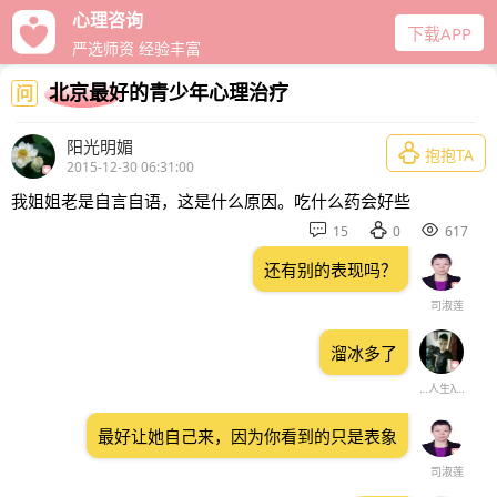
心理咨询
下载APP
严选师资 经验丰富
北京最好的青少年心理治疗
问
阳光明媚

抱抱TA
2015-12-30 06:31:00
我姐姐老是自言自语，这是什么原因。吃什么药会好些



15
0
617
还有别的表现吗？
司淑莲
溜冰多了
…人生λヅ轉折點》
最好让她自己来，因为你看到的只是表象
司淑莲