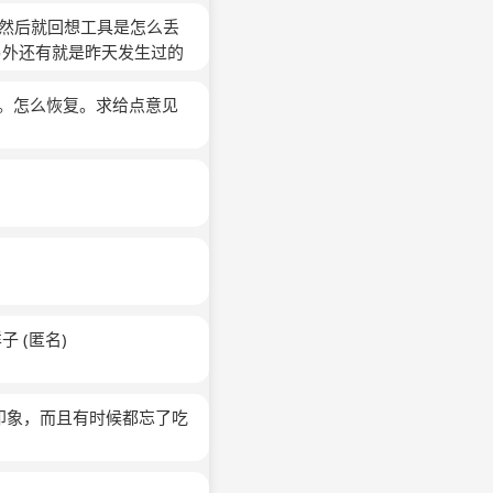
，然后就回想工具是怎么丢
另外还有就是昨天发生过的
要做个比较的话就是昨天一
，还有就是，昨天想起的
觉。怎么恢复。求给点意见
做的话，那今天就别指望能
？
(匿名)
样子
(匿名)
印象，而且有时候都忘了吃