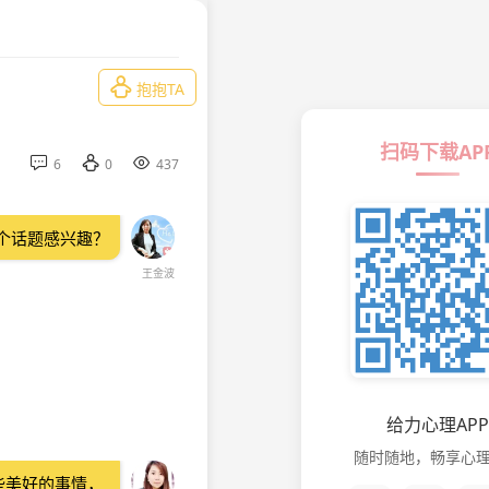

抱抱TA
扫码下载AP



6
0
437
个话题感兴趣？
王金波
给力心理APP
随时随地，畅享心
些美好的事情，