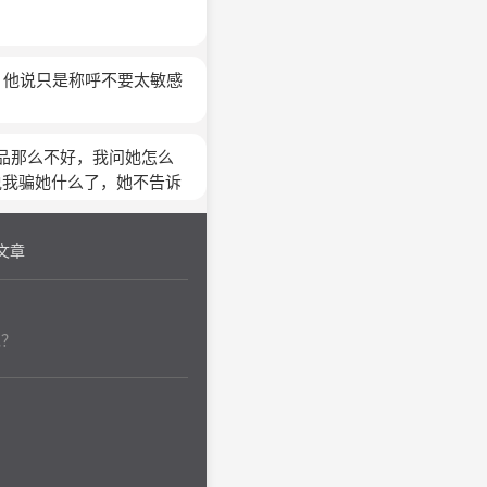
 他说只是称呼不要太敏感
品那么不好，我问她怎么
说我骗她什么了，她不告诉
觉得明明是她错 为什么还
文章
呢？