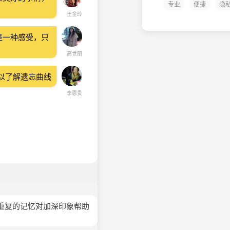
专业
便捷
隐
王金玲
是一种感受，只
高世丽
以了解遗忘曲线
李恩贵
重复的记忆对加深印象帮助