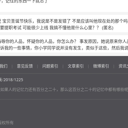
好，记住的东西一下就忘了
说 宝贝圣诞节快乐，我说是不是发错了 不是应该叫他现在处的那个吗
要提职考试 可能很少上线 我搞不懂他是什么心里？？
(匿名)
侮辱你的人品，怀疑你的人品，你怎么办？ 事发原因，她说原来你人
诉我的一些事情，你小学同学说并没有发生，类似于这些，然后我
认真想了，我没有任何欺骗她，越想越生气，最后我们俩就冷战，我
的感觉
(匿名)
我们
意见反馈
问题索引
文章索引
微博索引
资讯
|
|
|
|
|
表
/
2018
/
1225
 如果人的记忆力还有百分之二十，那么这百分之二十的记忆中都有哪些
版权所有