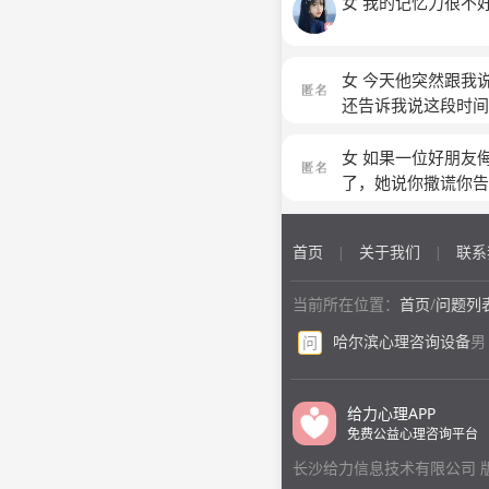
女 我的记忆力很不
女 今天他突然跟我
还告诉我说这段时间
女 如果一位好朋友
了，她说你撒谎你告
我，让我自己想，我
要一幅我对不起她
首页
关于我们
联系
|
|
当前所在位置：
首页
/
问题列
哈尔滨心理咨询设备
男
问
给力心理APP
免费公益心理咨询平台
长沙给力信息技术有限公司 