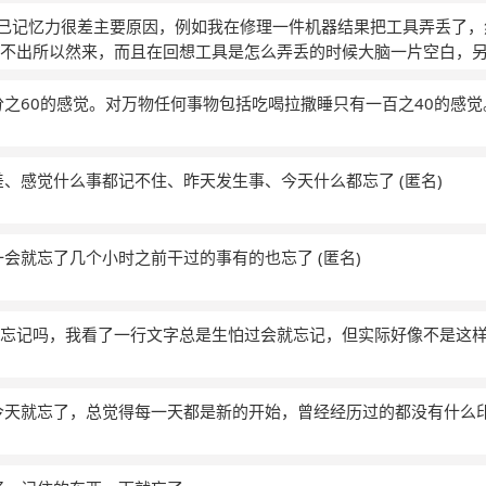
，自己记忆力很差主要原因，例如我在修理一件机器结果把工具弄丢了
不出所以然来，而且在回想工具是怎么弄丢的时候大脑一片空白，
的工作我都能记起个大概，但别人说过的话，我只能记住一点点，
话，或交代给我的事情，按百分百对比的话，我只能记住百分之五
分之60的感觉。对万物任何事物包括吃喝拉撒睡只有一百之40的感
今天就说什么也想不起来了，尤其是昨天想起的事情，如果昨天不
了，所以这些问题让我很烦恼也很痛苦，谁能告诉我这是什么问题啊
差、感觉什么事都记不住、昨天发生事、今天什么都忘了
(匿名)
一会就忘了几个小时之前干过的事有的也忘了
(匿名)
就忘记吗，我看了一行文字总是生怕过会就忘记，但实际好像不是这
今天就忘了，总觉得每一天都是新的开始，曾经经历过的都没有什么