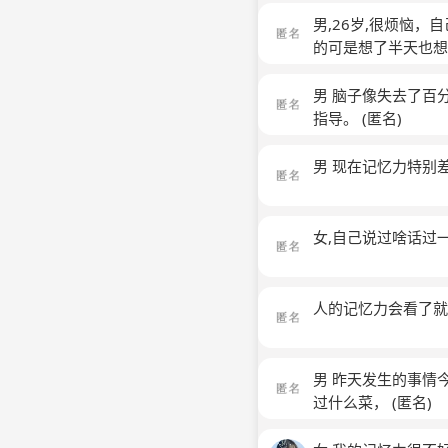
男,26岁,很烦恼
的可是想了半天也想
事情吃过的饭和做过
天时间别人跟我说的
男 脑子像失去了百
话，或要做的事情，
指导。
(匿名)
想起来更别说去做
男 现在记忆力特别
女,自己说过啥话过
人的记忆力会看了
男 昨天发生的事情
过什么菜，
(匿名)