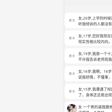
女,20岁,上学的
听我倾诉的人都没
女,17岁,您好我
现实性格比较内向，
是影响宿舍感情。这
姐姐就问我为什么不
女,19岁,我是一
事。当时我就会听话
不许我告诉老师而我
挺好的就被骂了。她
她们还是怎么样以至
让自己看上去很镇定
道自己该怎么办
(匿
女,16岁,我啊，
真的太害怕了我就一
说我矫情，不懂事，
那天她们发微信骂我
信任了。可他们每次
白天不管在干什么都
让我失望，他们也总
女,15岁,我遭遇
还好除了偶尔做梦会
话了，有时候还说
了，身体还总是出
地方读书，我爸开始
缓过来一直在哭真
女 一个男的逼我跟