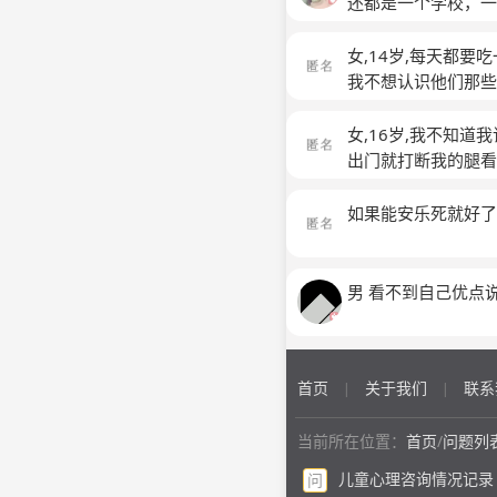
还都是一个学校，一
办……感觉心情压抑
女,14岁,每天都
我不想认识他们那些
不问我家的是重男轻
怎么针对你一个呀有
女,16岁,我不知
最擅长的语言暴力
出门就打断我的腿看
们说我自己写小说赚
得些钱回去的刚好她
如果能安乐死就好了
她没办法只能说教她
少人站在我这里我妈
的朋友她说你就没想
男 看不到自己优点
会被集体围攻 我不
话的声音大一点我就
什么所有人都把错怪
首页
关于我们
联系
么都没有人理解我
|
|
当前所在位置：
首页
/
问题列
儿童心理咨询情况记录
问