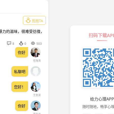

抱抱TA
暴力的滋味，很难受彷徨，
扫码下载AP



8
0
503
你好
任海涛
私聊吧
您好！
王金波
给力心理APP
你好
随时随地，畅享心