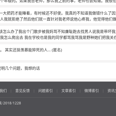
个年级的。如果我告老师，那么我之前的事，老师也会知道。我很
，难受，心慌。想忘却忘不了。
要吃一大把药才能睡着，有时候还不好使。我真的不知道我做错什么了
人我就拒绝了然后他们就一直针对我老师说他心疼我，他觉得他们
女他们压根就不会管我是死是活他们都觉得我去鬼混了我之前也给
个姐妹帮我出头也被校园欺凌了而他们只为了开心而已。他们有时
道我该怎么办了我出个门散步被我妈骂不知廉耻跑去找男人说我是带坏
伤害我，他们不会考虑我的感受，他们只要他们开心。老师不管，父
我怎么爬出去 我在学校也是我的同学都骂我骂我是野种她们把我关
的钱都是跟男生睡得来的我回去早说我偷东西回去晚说我还不如住
们又骂我我告诉老师老师不加理会我找上了心理老师心理老师也只
。 其实还挺羡慕能猝死的人…
(匿名)
们让我自己忍着我舍友在体育课上对着其他班的人面前骂我说我杂种
说是我自己的问题让我找找自己的原因我写举报信给学校学校没有
过别人为什么会这样针对你吗一个我还能理解几个我还能理解可是
说明几个问题，我想的话
知道该怎么办我变的不敢接触新的事物我晚上很晚不敢睡我现在时常
被吓了一跳起一身鸡皮疙瘩 我知道早恋是我不对但是那个男生明明
到我身上他让我给他睡我拒绝了然后他就找一群人的我又做错了什
我们
意见反馈
问题索引
文章索引
微博索引
资讯
都只是一味的让我反抗我不敢啊我怕挨打我不怕死我怕挨打
(匿名)
|
|
|
|
|
表
/
2018
/
1228