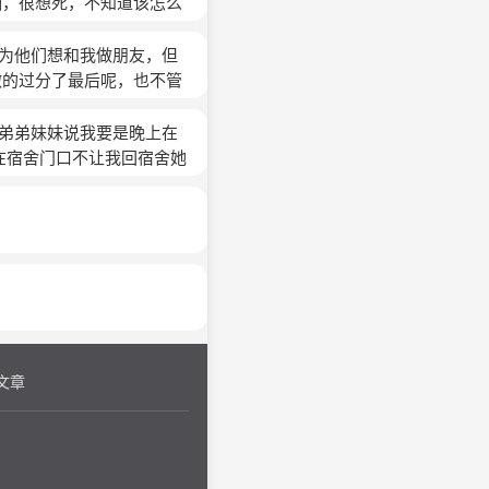
怕，很想死，不知道该怎么
因为他们想和我做朋友，但
做的过分了最后呢，也不管
他们反映过他们说那么多人
候没有动手，他们用了他们
我弟弟妹妹说我要是晚上在
母不管。
(匿名)
在宿舍门口不让我回宿舍她
在男生宿舍里说不定我能多
能告诉班主任班主任跟我说
什么的 我不敢还口因为很
一点回应我告诉我一个最好
如果你没做错什么你为什么
出现幻觉幻听有时候我妈说
是他找了一群女生绿了我为
么为什么要我承受这些为什
文章