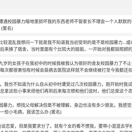
时候遭遇校园暴力暗地里损坏我的东西老师不管家长不理会一个人默默
有
(匿名)
现在比较混乱我想问一下就是我不知道我当初受到的是不是校园暴力...
后来换了宿舍，当时里面有个比较大的姐姐，一开始对我都挺照顾
都没有什么，可是后来她们有个小团体会经常闹矛盾，吵起来那个
去劝架，然后就开始讲我。后来她们有一次吵架我就去劝架，那个
个十九岁的女孩子在我初中的时候我被我认为很好的舍友校园暴力了不
的那种吧，她们也没怎么为难我，后来她们孤立另一个女生，在群
每次都很害怕有时候会装病去医院这样就不会继续被打至今我都还
们就去厕所开始骂我，平时也把我叫下去说我不该追星不该怎怎么
于转学了我对我的舍友还是一样的恐惧我无法治愈自己我也无法忘
，出血都没感觉。那天我一直没有睡觉我听见那个姐姐说要是第二
名)
16岁。我也不知道为什么自从初中时遭受过几次校园暴力，刚开始时我
晚上没睡觉收拾了行李回家我真的承受不住在那个寝室我多次想要
总拿这些小事来烦他们再到后来每次想和他们说时，他们总是这个
跟我妈说要带我去看心理医生回家之后我天天哭当时回家之后每天
总会信誓旦旦的和我说，有什么事情一定要和我们说，父母永远是
好像能听见她们说话当初还有认识的同学后来跟我说我退学之后她们
是失信于我。好像不知道从什么时候开始，我每天都觉得一点希望
了校园暴力，想找父母解决但是不被理解，身边也没有多少朋友。我感
梦见回到那个寝室又跟他们待在一起。今天上午我爸说我还是要继
不出话来，不敢去人多的地方，经常吃不下东西，或者一吃就吐了，
现一些小毛病，我该怎么办
(匿名)
说我，说遇到这些事你不应该想想你自己有什么问题吗我真的情绪
的是我问题吗
(匿名)
他谈恋爱，但是我要求分了。就有个女的看不惯我，要带小混混去学