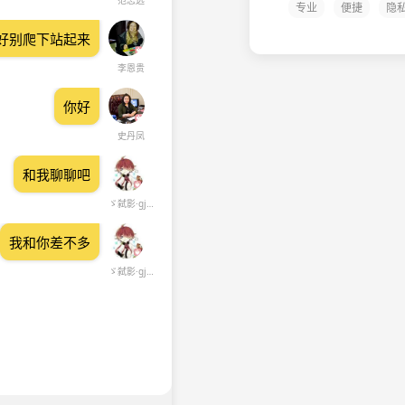
范志远
专业
便捷
隐
好别爬下站起来
李恩贵
你好
史丹凤
和我聊聊吧
ゞ弑影·gj 鬼枭倾听＼雨落
我和你差不多
ゞ弑影·gj 鬼枭倾听＼雨落