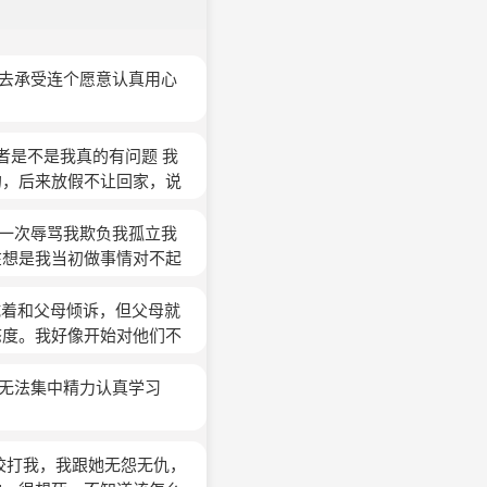
的去承受连个愿意认真用心
或者是不是我真的有问题 我
的，后来放假不让回家，说
姐姐就会摔东西，后来那个
姐姐又凶我说我不该管那些
止一次辱骂我欺负我孤立我
里我就说了一句我觉得她还
在想是我当初做事情对不起
样，我当时一直在扣手为了
记那时候的种种经历我不知
天我还这就要打我一巴掌我
试着和父母倾诉，但父母就
去死很压抑很压抑后来退学
态度。我好像开始对他们不
都做梦梦见又回到那个寝室
你们的港湾。可后来他们总
也一直在背后骂我。 现在
都没有，不想笑了，不想说
觉无法集中精力认真学习
续上学的，我说我不在这个
我也不知道为什么。
(匿名)
就有点控制不住一下午也没
校打我，我跟她无怨无仇，