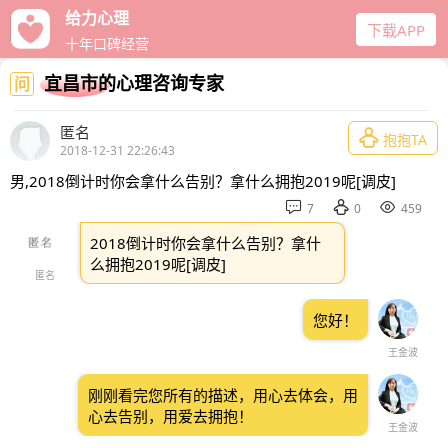
给力心理
下载APP
十年口碑经营
宜昌市的心理咨询专家
问
匿名

抱抱TA
2018-12-31 22:26:43
男,2018倒计时你会拿什么告别？拿什么拥抱2019呢[调皮]



7
0
459
2018倒计时你会拿什么告别？拿什
么拥抱2019呢[调皮]
匿名
您好！
王金波
刚刚看完您所有的描述，用心去体会，用
心去告别，用爱去拥抱！
王金波