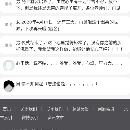
男 马上就要启程了，虽然心里有千万个舍不得，放不
下，但是我还是无奈的选择了离开，各位老师们，再见
啦！！！！！后会有期！
(匿名)
女,2020年4月11日，还有三天，再见啦这个温柔的世
界，下次再来哦
(匿名)
男 仪式结束了，这下心里觉得轻松了，没有像之前的那
样沉重了，我希望我这样做，能够让他安心了吧？！！！
他也该去还他欠我妈的感情债了【微笑】，永别了……我
的baba
(匿名)
心里话、说不喘、、、难受、难受、心烦、压力大、、、
男 情不知何起（想法也是，，。，，，，）
首页
关于我们
联系我们
意见反馈
问题索引
文
|
|
|
|
|
章索引
微博索引
资讯文章
|
|