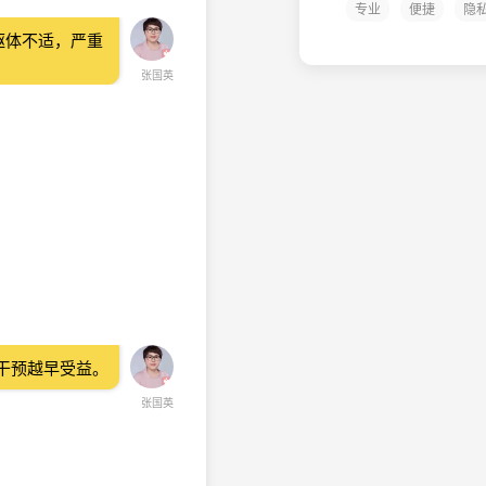
专业
便捷
隐
躯体不适，严重
张国英
干预越早受益。
张国英