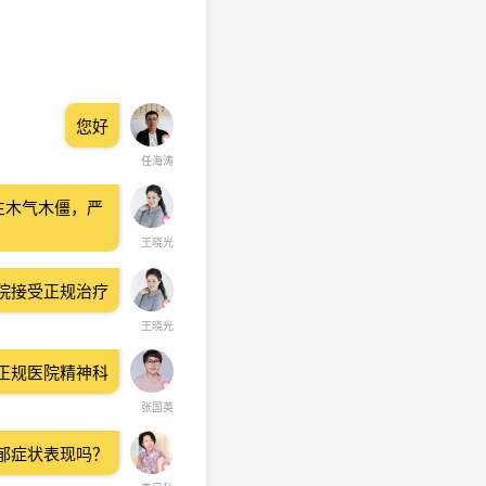
您好
任海涛
生木气木僵，严
王晓光
院接受正规治疗
王晓光
正规医院精神科
张国英
郁症状表现吗？