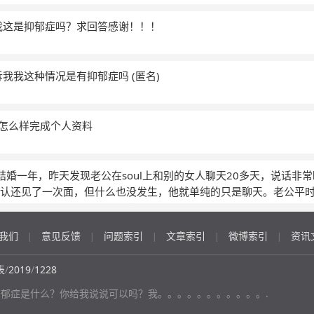
我这是抑郁症吗？求回答感谢！！！
诉我我这种情况是有抑郁症吗
(匿名)
，怎么样完成个人资料
结婚一年，昨天发现老公在soul上和别的女人聊天20多天，说话非
认还见了一次面，但什么也没发生，他就单纯的只是聊天。老公平
虽然已经给我道歉了，但是我真的过不去心理这道坎，很难受，我们
我们
意见反馈
问题索引
文章索引
微博索引
资讯
|
|
|
|
|
表
/
2019
/
1228
抑郁症是什么？你给我说说可以吗？我。。。。。。。。。。。.