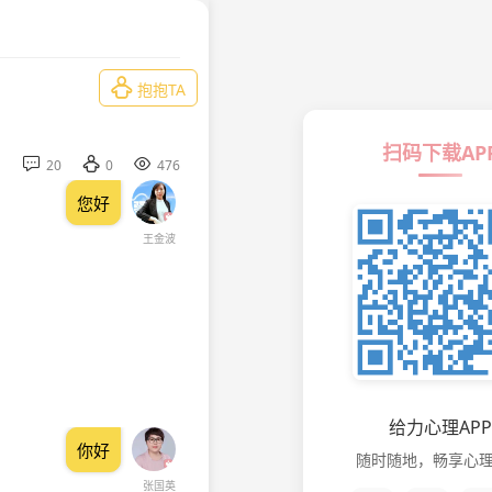

抱抱TA
扫码下载AP



20
0
476
您好
王金波
给力心理APP
你好
随时随地，畅享心
张国英