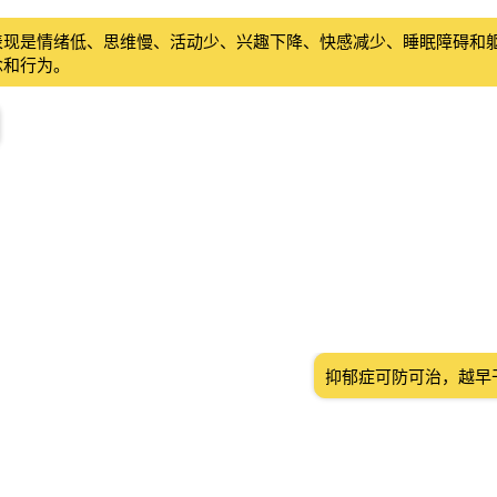
表现是情绪低、思维慢、活动少、兴趣下降、快感减少、睡眠障碍和
念和行为。
抑郁症可防可治，越早