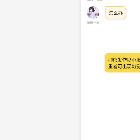
怎么办
微微一笑很倾城
抑郁发作以心
重者可出现幻