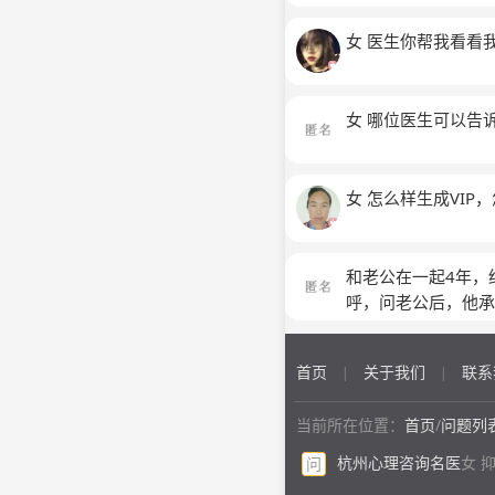
女 医生你帮我看看
女 哪位医生可以告
女 怎么样生成VIP
和老公在一起4年，
呼，问老公后，他承
时无法接受，老公
首页
关于我们
联系
|
|
当前所在位置：
首页
/
问题列
杭州心理咨询名医
女 
问