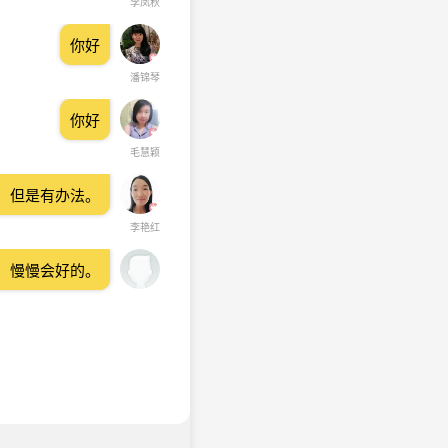
李凤秋
你好
潘锦琴
你好
毛慧颖
，但是有办法。
李艳红
，慢慢会好的。