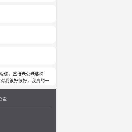
常暧昧，直接老公老婆称
时对我很好很好，我真的一
不会离婚
(匿名)
文章