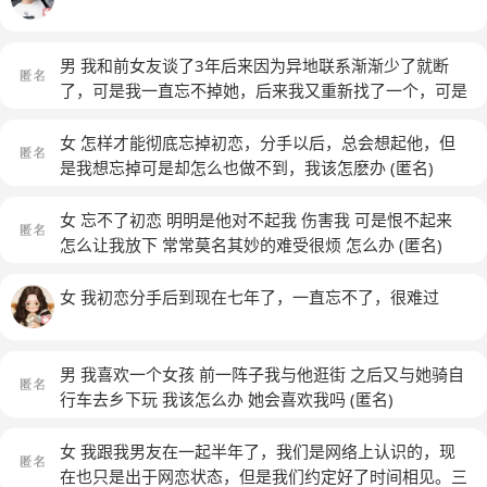
男 我和前女友谈了3年后来因为异地联系渐渐少了就断
了，可是我一直忘不掉她，后来我又重新找了一个，可是
还是忘不掉前女友怎么办。一开始不是异地，新的也是在
刚分了之后在特别伤心的情况下用扣扣聊的。
(匿名)
女 怎样才能彻底忘掉初恋，分手以后，总会想起他，但
是我想忘掉可是却怎么也做不到，我该怎麽办
(匿名)
女 忘不了初恋 明明是他对不起我 伤害我 可是恨不起来
怎么让我放下 常常莫名其妙的难受很烦 怎么办
(匿名)
女 我初恋分手后到现在七年了，一直忘不了，很难过
男 我喜欢一个女孩 前一阵子我与他逛街 之后又与她骑自
行车去乡下玩 我该怎么办 她会喜欢我吗
(匿名)
女 我跟我男友在一起半年了，我们是网络上认识的，现
在也只是出于网恋状态，但是我们约定好了时间相见。三