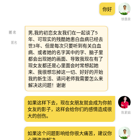
你好
徐惠泉
男,我的初恋女友我们在一起谈了5
年、可现实的残酷她患白血病已经去
匿名
世3年、但是每次只要听到有关白血
病、或者她的名字其中的字、脑子里
都会出现她的画面、导致我现在有了
现女友都还是心里面会时常想起她
来、我很想忘掉这一切、好好的开始
我的新生活、请问老师我需要怎么来
解决这问题！谢谢
如果这样下去，现在女朋友就会成为你前
女友的影子，这样会给你们的感情造成很
陈素娟
大的创伤。
如果这个问题影响给你很大痛苦，建议你
心理咨询解决