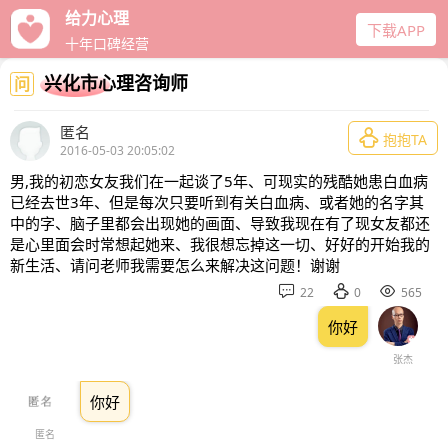
给力心理
下载APP
十年口碑经营
兴化市心理咨询师
问
匿名

抱抱TA
2016-05-03 20:05:02
男,我的初恋女友我们在一起谈了5年、可现实的残酷她患白血病
已经去世3年、但是每次只要听到有关白血病、或者她的名字其
中的字、脑子里都会出现她的画面、导致我现在有了现女友都还
是心里面会时常想起她来、我很想忘掉这一切、好好的开始我的
新生活、请问老师我需要怎么来解决这问题！谢谢



22
0
565
你好
张杰
你好
匿名